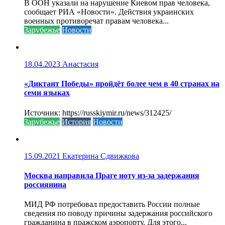
В ООН указали на нарушение Киевом прав человека,
сообщает РИА «Новости». Действия украинских
военных противоречат правам человека...
Зарубежье
Новости
18.04.2023
Анастасия
«Диктант Победы» пройдёт более чем в 40 странах на
семи языках
Источник: https://russkiymir.ru/news/312425/
Зарубежье
История
Новости
15.09.2021
Екатерина Сдвижкова
Москва направила Праге ноту из-за задержания
россиянина
МИД РФ потребовал предоставить России полные
сведения по поводу причины задержания российского
гражданина в пражском аэропорту. Для этого...