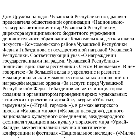
Дом Дружбы народов Чувашской Республики поздравляет
председателя общественной организации «Национально-
культурная автономия татар Чувашской Республики»,
директора муниципального бюджетного учреждения
дополнительного образования «Комсомольская детская школа
искусств» Комсомольского района Чувашской Республики
Ферита Гибатдинова с государственной наградой Чувашской
Республики. Соответствующий указ «О награждении
государственными наградами Чувашской Республики»
подписан врио главы республики Олегом Николаевым. В нём
говорится: «За большой вклад в укрепление и развитие
межнациональных и межконфессиональных отношений он
награждён медалью ордена «За заслуги перед Чувашской
Республикой».Ферит Гибатдинов является инициатором
создания и организатором проведения ярких музыкальных
этнических проектов татарской культуры: «Уйнагыз,
гармуннар!» («Играй, гармонь!»), в рамках авторского
проекта «Караван мирас» («Караван наследия»), данного
национально-культурного объединения; международного
фестиваля традиционных культур тюркского мира «Урмай-
Залида»; межрегиональной научно-практической
конференции и фестиваля «Национальное наследие» («Милли