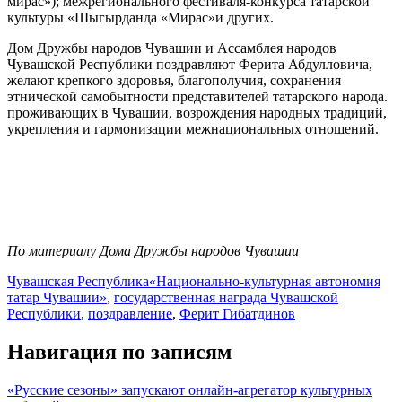
мирас»); межрегионального фестиваля-конкурса татарской
культуры «Шыгырданда «Мирас»и других.
Дом Дружбы народов Чувашии и Ассамблея народов
Чувашской Республики поздравляют Ферита Абдулловича,
желают крепкого здоровья, благополучия, сохранения
этнической самобытности представителей татарского народа.
проживающих в Чувашии, возрождения народных традиций,
укрепления и гармонизации межнациональных отношений.
По материалу Дома Дружбы народов Чувашии
Чувашская Республика
«Национально-культурная автономия
татар Чувашии»
,
государственная награда Чувашской
Республики
,
поздравление
,
Ферит Гибатдинов
Навигация по записям
«Русские сезоны» запускают онлайн-агрегатор культурных