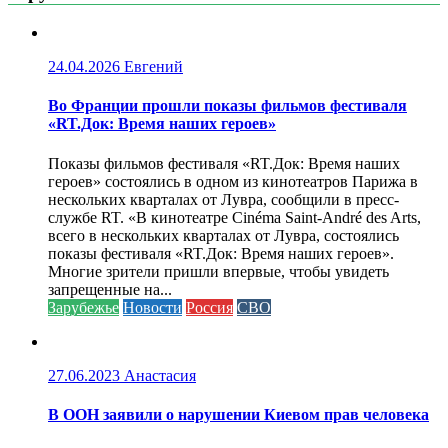
24.04.2026
Евгений
Во Франции прошли показы фильмов фестиваля
«RT.Док: Время наших героев»
Показы фильмов фестиваля «RT.Док: Время наших
героев» состоялись в одном из кинотеатров Парижа в
нескольких кварталах от Лувра, сообщили в пресс-
службе RT. «В кинотеатре Cinéma Saint-André des Arts,
всего в нескольких кварталах от Лувра, состоялись
показы фестиваля «RT.Док: Время наших героев».
Многие зрители пришли впервые, чтобы увидеть
запрещенные на...
Зарубежье
Новости
Россия
СВО
27.06.2023
Анастасия
В ООН заявили о нарушении Киевом прав человека