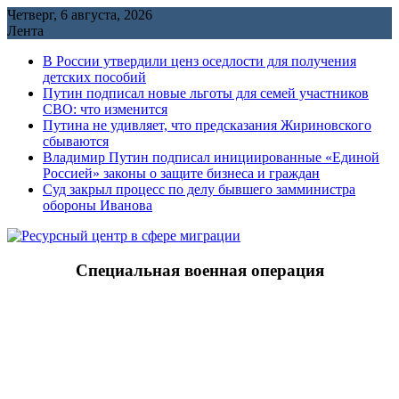
Перейти
Четверг, 6 августа, 2026
к
Лента
содержимому
В России утвердили ценз оседлости для получения
детских пособий
Путин подписал новые льготы для семей участников
СВО: что изменится
Путина не удивляет, что предсказания Жириновского
сбываются
Владимир Путин подписал инициированные «Единой
Россией» законы о защите бизнеса и граждан
Cуд закрыл процесс по делу бывшего замминистра
обороны Иванова
Специальная военная операция