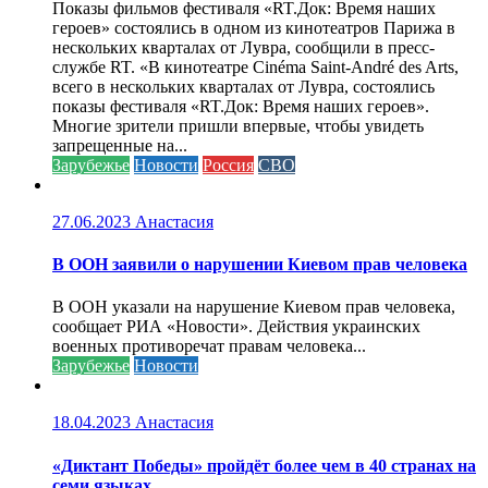
Показы фильмов фестиваля «RT.Док: Время наших
героев» состоялись в одном из кинотеатров Парижа в
нескольких кварталах от Лувра, сообщили в пресс-
службе RT. «В кинотеатре Cinéma Saint-André des Arts,
всего в нескольких кварталах от Лувра, состоялись
показы фестиваля «RT.Док: Время наших героев».
Многие зрители пришли впервые, чтобы увидеть
запрещенные на...
Зарубежье
Новости
Россия
СВО
27.06.2023
Анастасия
В ООН заявили о нарушении Киевом прав человека
В ООН указали на нарушение Киевом прав человека,
сообщает РИА «Новости». Действия украинских
военных противоречат правам человека...
Зарубежье
Новости
18.04.2023
Анастасия
«Диктант Победы» пройдёт более чем в 40 странах на
семи языках