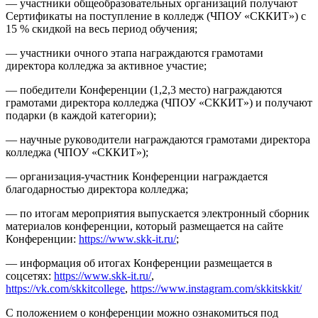
— участники общеобразовательных организаций получают
Сертификаты на поступление в колледж (ЧПОУ «СККИТ») с
15 % скидкой на весь период обучения;
— участники очного этапа награждаются грамотами
директора колледжа за активное участие;
— победители Конференции (1,2,3 место) награждаются
грамотами директора колледжа (ЧПОУ «СККИТ») и получают
подарки (в каждой категории);
— научные руководители награждаются грамотами директора
колледжа (ЧПОУ «СККИТ»);
— организация-участник Конференции награждается
благодарностью директора колледжа;
— по итогам мероприятия выпускается электронный сборник
материалов конференции, который размещается на сайте
Конференции:
https://www.skk-it.ru/
;
— информация об итогах Конференции размещается в
соцсетях:
https://www.skk-it.ru/
,
https://vk.com/skkitcollege
,
https://www.instagram.com/skkitskkit/
С положением о конференции можно ознакомиться под