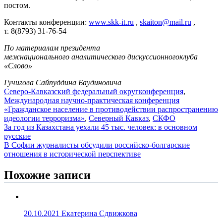
постом.
Контакты конференции:
www.skk-it.ru
,
skaiton@mail.ru
,
т. 8(8793) 31-76-54
По материалам п
резидента
межнационального
аналитического дискуссионного
клуба
«Слово»
Гучигова Сайпуддина Баудиновича
Северо-Кавказский федеральный округ
конференция
,
Международная научно-практическая конференция
«Гражданское население в противодействии распространению
идеологии терроризма»
,
Северный Кавказ
,
СКФО
Навигация
За год из Казахстана уехали 45 тыс. человек: в основном
русские
по
В Софии журналисты обсудили российско-болгарские
записям
отношения в исторической перспективе
Похожие записи
20.10.2021
Екатерина Сдвижкова