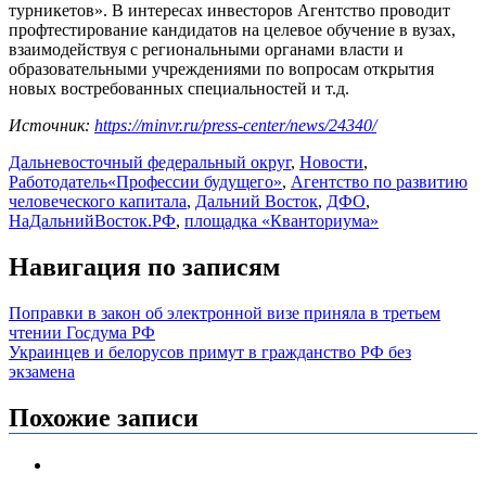
турникетов». В интересах инвесторов Агентство проводит
профтестирование кандидатов на целевое обучение в вузах,
взаимодействуя с региональными органами власти и
образовательными учреждениями по вопросам открытия
новых востребованных специальностей и т.д.
Источник:
https://minvr.ru/press-center/news/24340/
Дальневосточный федеральный округ
,
Новости
,
Работодатель
«Профессии будущего»
,
Агентство по развитию
человеческого капитала
,
Дальний Восток
,
ДФО
,
НаДальнийВосток.РФ
,
площадка «Кванториума»
Навигация по записям
Поправки в закон об электронной визе приняла в третьем
чтении Госдума РФ
Украинцев и белорусов примут в гражданство РФ без
экзамена
Похожие записи