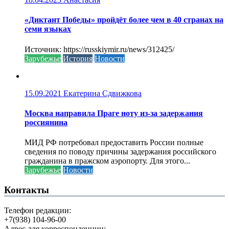
«Диктант Победы» пройдёт более чем в 40 странах на
семи языках
Источник: https://russkiymir.ru/news/312425/
Зарубежье
История
Новости
15.09.2021
Екатерина Сдвижкова
Москва направила Праге ноту из-за задержания
россиянина
МИД РФ потребовал предоставить России полные
сведения по поводу причины задержания российского
гражданина в пражском аэропорту. Для этого...
Зарубежье
Новости
Контакты
Телефон редакции:
+7(938) 104-96-00
Адрес для корреспонденции: