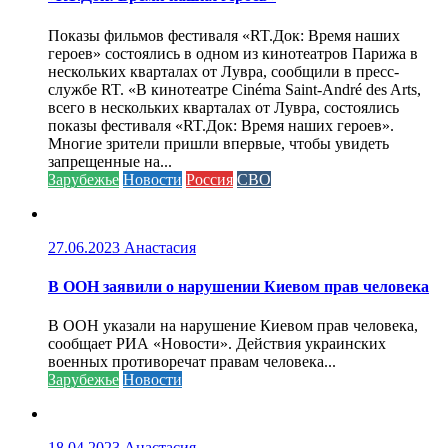
Показы фильмов фестиваля «RT.Док: Время наших
героев» состоялись в одном из кинотеатров Парижа в
нескольких кварталах от Лувра, сообщили в пресс-
службе RT. «В кинотеатре Cinéma Saint-André des Arts,
всего в нескольких кварталах от Лувра, состоялись
показы фестиваля «RT.Док: Время наших героев».
Многие зрители пришли впервые, чтобы увидеть
запрещенные на...
Зарубежье
Новости
Россия
СВО
27.06.2023
Анастасия
В ООН заявили о нарушении Киевом прав человека
В ООН указали на нарушение Киевом прав человека,
сообщает РИА «Новости». Действия украинских
военных противоречат правам человека...
Зарубежье
Новости
18.04.2023
Анастасия