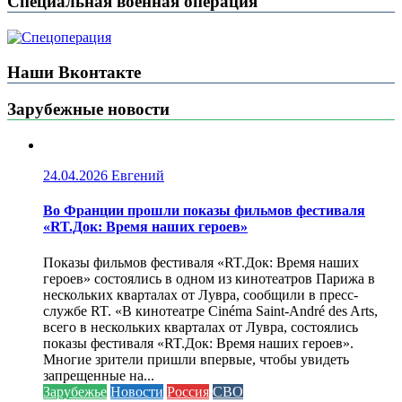
Специальная военная операция
Наши Вконтакте
Зарубежные новости
24.04.2026
Евгений
Во Франции прошли показы фильмов фестиваля
«RT.Док: Время наших героев»
Показы фильмов фестиваля «RT.Док: Время наших
героев» состоялись в одном из кинотеатров Парижа в
нескольких кварталах от Лувра, сообщили в пресс-
службе RT. «В кинотеатре Cinéma Saint-André des Arts,
всего в нескольких кварталах от Лувра, состоялись
показы фестиваля «RT.Док: Время наших героев».
Многие зрители пришли впервые, чтобы увидеть
запрещенные на...
Зарубежье
Новости
Россия
СВО