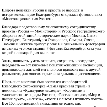
Широта пейзажей России и красота её народов: в
историческом парке Екатеринбурга открылась фотовыставка
«Многонациональная Россия».
Благодаря плодотворному многолетнему сотрудничеству
проекта «Россия — Моя история» и Русского географического
общества этой зимой исторические парки Москвы, Санкт-
Петербурга, Екатеринбурга Ставрополя, Самары, Омска,
Тюмени и Якутска примут у себя 160 уникальных фотографии
из разных уголков страны. 7 февраля Екатеринбург стал уже
второй площадкой для выставки.
Знать, понимать, уметь отличать, сохранять, исследовать,
передавать — вот ключевые понятия концепции экспозиции,
призывающие жителей мегаполисов прикоснуться к другой
реальности, для многих скрытой за дальними расстояниями.
Шорт-лист выставки был составлен из победителей
Ежегодного фотоконкурса «Самая красивая страна» в
номинациях «Культурное наследие», «Коренные и
малочисленные народы России», «Россия в лицах», «Мир в
наших руках», «Пейзаж», «Россия с высоты птичьего полета».
Все 160 произведений уникальны не только как