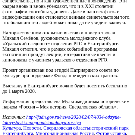
свидетельства, но и как художественные произведения. Эти
кадры вновь и вновь убеждают, что и в XXI столетии
фотографии способны удивлять. Даже в наш век фото- и
видеофиксации они становятся ценным свидетельством того,
что большинство людей может никогда не увидеть вживую.
На торжественном открытии выставки присутствовал
Михаил Семёнов, руководитель молодёжного клуба
«Уральский следопыт» отделения РГО в Екатеринбурге.
Михаил отметил, что в рамках событийной программы
экспозиции пройдут лекции, интерактивные квесты и
кинопоказы с участием уральского отделения РГО.
Проект организован под эгидой Патриаршего совета по
культуре при поддержке Фонда президентских грантов.
Выставку в Екатеринбурге можно будет посетить бесплатно
до 1 марта 2020.
Информация предоставлена Мультимедийным историческим
парком «Россия – Моя история. Свердловская область».
Источник:
http://fadn.gov.ru/news/2020/02/07/4034-otkrytie-
fotovystavki-mnogonatsionalnaya-rossiya
Культура
,
Новости
,
Свердловская область
исторический парк
Екатеринбурга
,
Многонациональная Россия
,
Фотовыставка
,