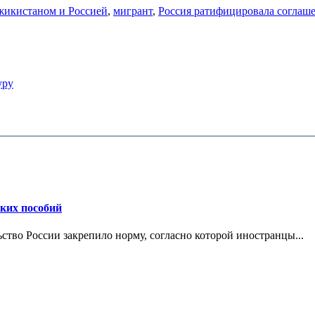
жикистаном и Россией
,
мигрант
,
Россия ратифицировала соглаше
уру
ских пособий
ьство России закрепило норму, согласно которой иностранцы...