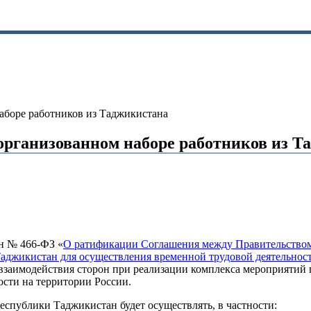
аборе работников из Таджикистана
организованном наборе работников из Т
н № 466-ФЗ «
О ратификации Соглашения между Правительством
аджикистан для осуществления временной трудовой деятельнос
 взаимодействия сторон при реализации комплекса мероприяти
сти на территории России.
спублики Таджикистан будет осуществлять, в частности: