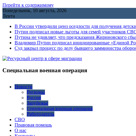
Перейти к содержимому
Понедельник, 10 августа, 2026
Лента
В России утвердили ценз оседлости для получения детск
Путин подписал новые льготы для семей участников СВО
Путина не удивляет, что предсказания Жириновского сб
Владимир Путин подписал инициированные «Единой Росс
Cуд закрыл процесс по делу бывшего замминистра обор
Специальная военная операция
Новости
Регионы
Россия
Зарубежье
Специальная военная операция
Работодатель
СВО
Правовая помощь
О нас
Контакты