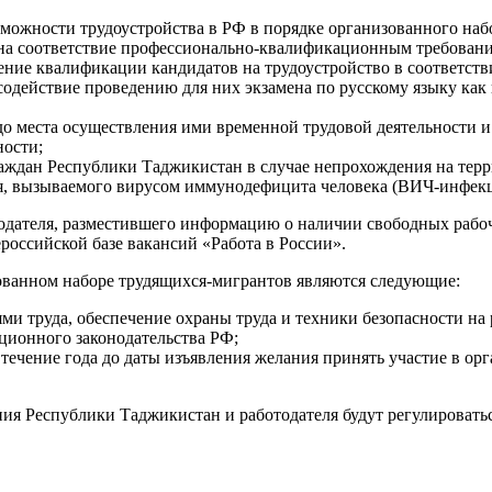
ожности трудоустройства в РФ в порядке организованного наб
е на соответствие профессионально-квалификационным требовани
ние квалификации кандидатов на трудоустройство в соответстви
содействие проведению для них экзамена по русскому языку как
о места осуществления ими временной трудовой деятельности и
ности;
ждан Республики Таджикистан в случае непрохождения на терр
ния, вызываемого вирусом иммунодефицита человека (ВИЧ-инфек
тодателя, разместившего информацию о наличии свободных рабоч
оссийской базе вакансий «Работа в России».
зованном наборе трудящихся-мигрантов являются следующие:
и труда, обеспечение охраны труда и техники безопасности на 
ционного законодательства РФ;
 течение года до даты изъявления желания принять участие в ор
ия Республики Таджикистан и работодателя будут регулировать