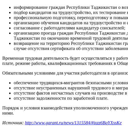
информирование граждан Республики Таджикистан о возм
подбор кандидатов на трудоустройство, их тестировани
профессиональную подготовку, переподготовку и повыше
организацию обучения кандидатов на трудоустройство и 
согласование с работодателями кандидатур соискателей;
организацию проезда граждан Республики Таджикистан д
Таджикистан по окончанию временной трудовой деятель
возвращение на территорию Республики Таджикистан гра
случае отсутствия сертификата об отсутствии заболева
Временная трудовая деятельность будет осуществляться у рабо
плате, режиме работы, квалификационных требованиях в Общер
Обязательными условиями для участия работодателя в органи
обеспечение трудящихся-мигрантов безопасными условиям
отсутствие неустраненных нарушений трудового и мигра
отсутствие фактов несчастных случаев на производстве в
отсутствие задолженности по заработной плате.
Порядок и условия взаимодействия уполномоченного учрежден
ними.
Источник:
http://www.garant.ru/news/1315584/#ixzz6BqYXssKe