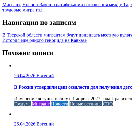
Мигрант
,
Новости
Закон о ратификации соглашения между Тад
трудовые мигранты
Навигация по записям
В Тверской области мигрантам будут прививать местную культ
История еще одного геноцида на Кавказе
Похожие записи
26.04.2026
Евгений
В России утвердили ценз оседлости для получения дет
Изменение вступит в силу с 1 апреля 2027 года Правител
Госдума
Мигрант
Новости
Новые регионы
СВО
26.04.2026
Евгений