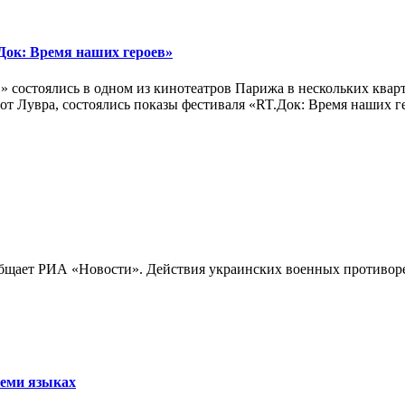
ок: Время наших героев»
 состоялись в одном из кинотеатров Парижа в нескольких кварт
лах от Лувра, состоялись показы фестиваля «RT.Док: Время наших
бщает РИА «Новости». Действия украинских военных противореч
семи языках