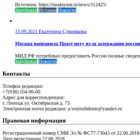
Источник: https://russkiymir.ru/news/312425/
Зарубежье
История
Новости
15.09.2021
Екатерина Сдвижкова
Москва направила Праге ноту из-за задержания росси
МИД РФ потребовал предоставить России полные сведени
Зарубежье
Новости
Контакты
Телефон редакции:
+7(938) 104-96-00
Адрес для корреспонденции:
г. Липецк ул. Октябрьская д. 73
Электронная почта редакции: a.vozrozhdenie@yandex.ru
Правовая информация
Регистрационный номер СМИ Эл № ФС77-73043 от 22.06.2018 г
Дата регистрации 22.06.2018