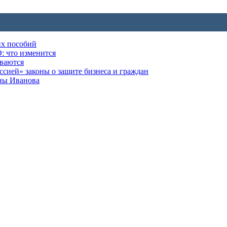
их пособий
: что изменится
ываются
ией» законы о защите бизнеса и граждан
оны Иванова