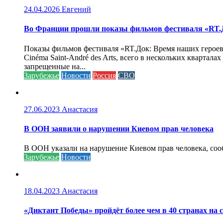
24.04.2026
Евгений
Во Франции прошли показы фильмов фестиваля «RT.Д
Показы фильмов фестиваля «RT.Док: Время наших героев»
Cinéma Saint-André des Arts, всего в нескольких кварта
запрещенные на...
Зарубежье
Новости
Россия
СВО
27.06.2023
Анастасия
В ООН заявили о нарушении Киевом прав человека
В ООН указали на нарушение Киевом прав человека, соо
Зарубежье
Новости
18.04.2023
Анастасия
«Диктант Победы» пройдёт более чем в 40 странах на 