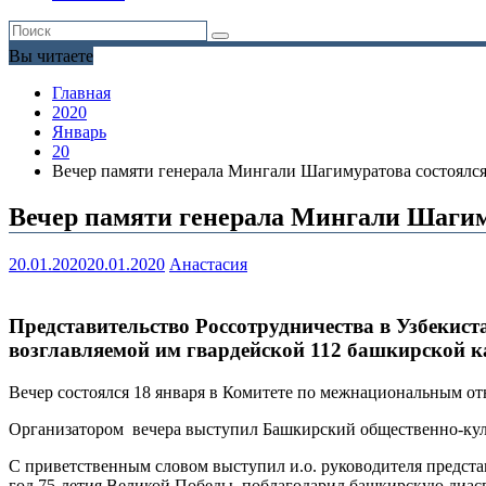
Вы читаете
Главная
2020
Январь
20
Вечер памяти генерала Мингали Шагимуратова состоялся
Вечер памяти генерала Мингали Шагим
20.01.2020
20.01.2020
Анастасия
Представительство Россотрудничества в Узбекис
возглавляемой им гвардейской 112 башкирской к
Вечер состоялся 18 января в Комитете по межнациональным о
Организатором вечера выступил Башкирский общественно-куль
С приветственным словом выступил и.о. руководителя предст
год 75-летия Великой Победы, поблагодарил башкирскую диасп