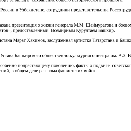
России в Узбекистане, сотрудники представительства Россотруд
зана презентация о жизни генерала М.М. Шаймуратова и боевом
атов», предоставленный Всемирным Курултаем Башкир.
стана Марат Хакимов, заслуженная артистка Татарстана и Башко
 Устава Башкирского общественно-культурного центра им. А.З. 
особенно подрастающему поколению, факты о подвиге советског
ений, в общем деле разгрома фашистских войск.