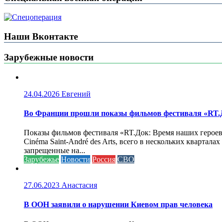
Наши Вконтакте
Зарубежные новости
24.04.2026
Евгений
Во Франции прошли показы фильмов фестиваля «RT.Д
Показы фильмов фестиваля «RT.Док: Время наших героев»
Cinéma Saint-André des Arts, всего в нескольких кварта
запрещенные на...
Зарубежье
Новости
Россия
СВО
27.06.2023
Анастасия
В ООН заявили о нарушении Киевом прав человека