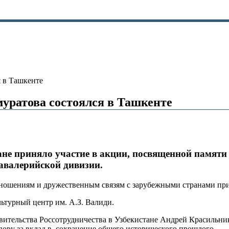
 в Ташкенте
уратова состоялся в Ташкенте
тане приняло участие в акции, посвященной памя
авалерийской дивизии.
тношениям и дружественным связям с зарубежными странами пр
турный центр им. А.З. Валиди.
авительства Россотрудничества в Узбекистане Андрей Красильн
ору за вклад в сохранение общего исторического прошлого.