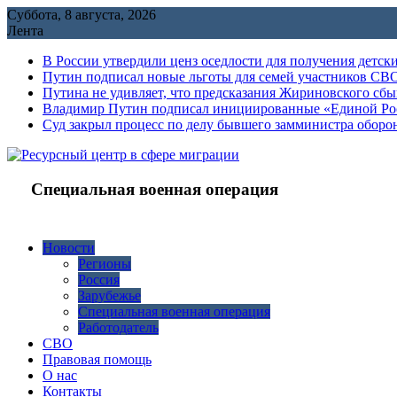
Перейти
Суббота, 8 августа, 2026
к
Лента
содержимому
В России утвердили ценз оседлости для получения детск
Путин подписал новые льготы для семей участников СВО
Путина не удивляет, что предсказания Жириновского сб
Владимир Путин подписал инициированные «Единой Росс
Cуд закрыл процесс по делу бывшего замминистра обор
Специальная военная операция
Новости
Регионы
Россия
Зарубежье
Специальная военная операция
Работодатель
СВО
Правовая помощь
О нас
Контакты