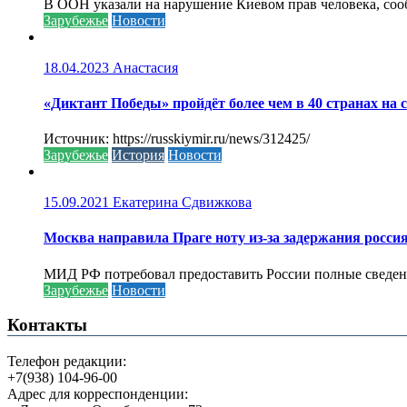
В ООН указали на нарушение Киевом прав человека, соо
Зарубежье
Новости
18.04.2023
Анастасия
«Диктант Победы» пройдёт более чем в 40 странах на 
Источник: https://russkiymir.ru/news/312425/
Зарубежье
История
Новости
15.09.2021
Екатерина Сдвижкова
Москва направила Праге ноту из-за задержания росси
МИД РФ потребовал предоставить России полные сведени
Зарубежье
Новости
Контакты
Телефон редакции:
+7(938) 104-96-00
Адрес для корреспонденции: