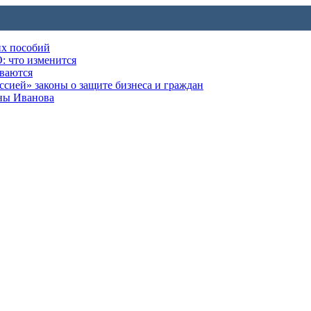
их пособий
: что изменится
ываются
ией» законы о защите бизнеса и граждан
оны Иванова