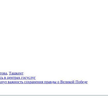
това
,
Ташкент
ь в центрах госуслуг
нул важность сохранения правды о Великой Победе