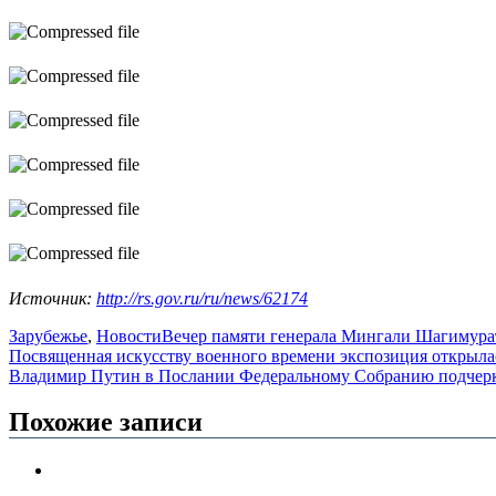
Источник:
http://rs.gov.ru/ru/news/62174
Зарубежье
,
Новости
Вечер памяти генерала Мингали Шагимура
Навигация
Посвященная искусству военного времени экспозиция открылас
Владимир Путин в Послании Федеральному Собранию подчерк
по
записям
Похожие записи