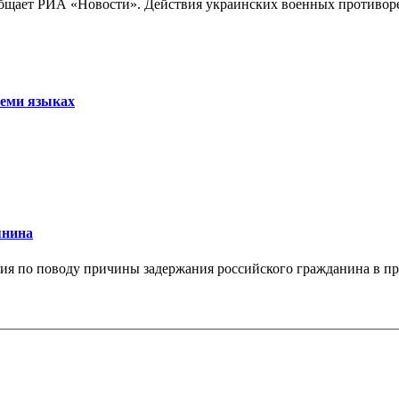
бщает РИА «Новости». Действия украинских военных противореч
семи языках
янина
я по поводу причины задержания российского гражданина в праж