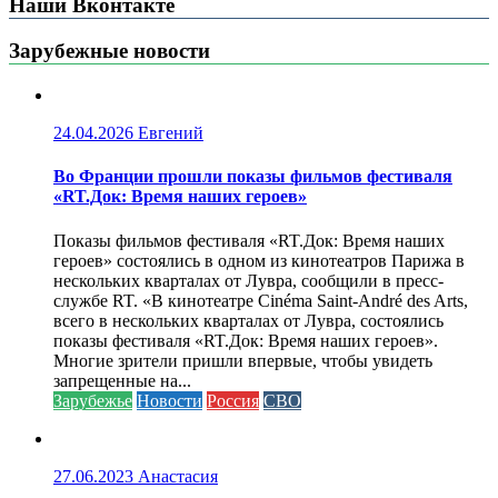
Наши Вконтакте
Зарубежные новости
24.04.2026
Евгений
Во Франции прошли показы фильмов фестиваля
«RT.Док: Время наших героев»
Показы фильмов фестиваля «RT.Док: Время наших
героев» состоялись в одном из кинотеатров Парижа в
нескольких кварталах от Лувра, сообщили в пресс-
службе RT. «В кинотеатре Cinéma Saint-André des Arts,
всего в нескольких кварталах от Лувра, состоялись
показы фестиваля «RT.Док: Время наших героев».
Многие зрители пришли впервые, чтобы увидеть
запрещенные на...
Зарубежье
Новости
Россия
СВО
27.06.2023
Анастасия