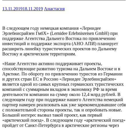
13.11.2019
18.11.2019
Анастасия
В следующем году немецкая компания «Лернидее
Эрлебнисрайзен ГмбХ» (Lernidee Еrlebnisreisen GmbН) при
поддержке Агентства Дальнего Востока по привлечению
инвестиций и поддержке экспорта (АНО АПИ) планирует
расширить линейку туристических проектов по Дальнему
Востоку и арктическим территориям.
«Наше Агентство активно поддерживает проекты,
способствующие развитию туризма на Дальнем Востоке и в
Арктике. По обороту по привлечению туристов из Германии
и других стран ЕС в Россию «Лернидее Эрлебнисрайзен»
является одной из самых крупных германских туристических
компаний c суммарным вкладом в экономику РФ за время
деятельности компании на сумму около 12,4 млрд рублей. В
следующем году при поддержке нашего Агентства немецкий
партнер намерен реализовать как уже зарекомендовавшие себя
с положительной стороны проекты, так и опробовать новые.
Большой интерес вызвал такой проект, как первый
«арктический поезд». В следующем году «арктический поезд»
пройдет от Санкт-Петербурга в арктические регионы через