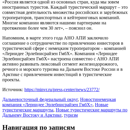
«Россия является одной из основных стран, куда мы зовем
иностранных туристов. Каждый туристический маршрут – это
совместная деятельность множества российских и зарубежных
туроператоров, транспортных и кейтеринговых компаний.
Многие компании являются нашими партнерами на
протяжении более чем 30 лет», – пояснил он.
Напомним, в марте этого года АНО АПИ заключило
соглашение о сотрудничестве по привлечению инвесторов в
туристической сфере с немецким туроператором – компанией
«Лернидее Эрлебнисрайзен ГмбХ». Компания «Лернидее
Эрлебнисрайзен ГмбХ» настроена совместно с АНО АПИ
активно развивать люксовый сегмент железнодорожного,
речного и морского туризма на Дальнем Востоке России и в
Арктике с привлечением инвестиций в туристические
проекты.
Источник:
https://minvr.ru/press-center/news/23772/
Дальневосточный федеральный округ
,
Новости
немецкая
компания «Лернидее Эрлебнисрайзен ГмбХ»
,
Новые
туристические маршруты
,
Новые туристические маршруты по
Дальнему Востоку и Арктике
,
туризм
Навигация по записям