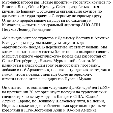
Мурманск второй раз. Новые проекты – это запуск круизов по
Енисею, Лене, Оби и Иртышу. Сейчас разрабатываются
круизы по Байкалу. Обсуждается организация круизов по
арктическим территориям и Северному полярному кругу.
Отдельно прорабатываем маршруты по Сахалину и
Камчатке», – отметил генеральный директор АНО АПИ
Петухов Леонид Геннадьевич.
«Мы видим интерес туристов к Дальнему Востоку и Арктике.
В следующем году мы планируем запустить два
«арктических» поезда. В перспективе их станет больше. Мы
хотим показать нашим гостям белые ночи и полярное сияние.
Маршрут первого «арктического» поезда был разработан от
Санкт-Петербурга до Никеля Мурманской области. Мы
планируем в следующем году разнообразить программу,
добавив в неё Архангельск, ночевки в тундре как летом, так и
зимой, чтобы поездка стала еще более интересной», —
отметил исполнительный директор Нурлан Мукаш.
Он отметил, что компания «Лернидее Эрлебнисрайзен ГмбХ»
на протяжении 30 лет организует поездки на туристических
спецпоездах по всему миру – в Канаде и США, Южной
Африке, Европе, по Великому Шелковому пути, в Японии,
Индии, а также владеет собственными круизными речными
кораблями в Юго-Восточной Азии и Южной Америке.