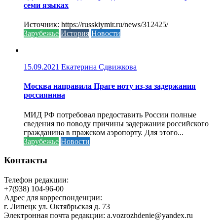
семи языках
Источник: https://russkiymir.ru/news/312425/
Зарубежье
История
Новости
15.09.2021
Екатерина Сдвижкова
Москва направила Праге ноту из-за задержания
россиянина
МИД РФ потребовал предоставить России полные
сведения по поводу причины задержания российского
гражданина в пражском аэропорту. Для этого...
Зарубежье
Новости
Контакты
Телефон редакции:
+7(938) 104-96-00
Адрес для корреспонденции:
г. Липецк ул. Октябрьская д. 73
Электронная почта редакции: a.vozrozhdenie@yandex.ru