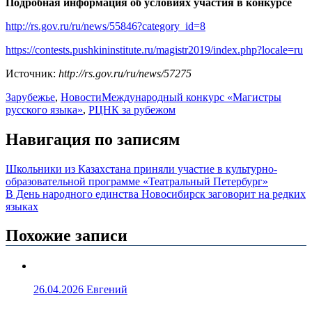
Подробная информация об условиях участия в конкурсе
http://rs.gov.ru/ru/news/55846?category_id=8
https://contests.pushkininstitute.ru/magistr2019/index.php?locale=ru
Источник:
http://rs.gov.ru/ru/news/57275
Зарубежье
,
Новости
Международный конкурс «Магистры
русского языка»
,
РЦНК за рубежом
Навигация по записям
Школьники из Казахстана приняли участие в культурно-
образовательной программе «Театральный Петербург»
В День народного единства Новосибирск заговорит на редких
языках
Похожие записи
26.04.2026
Евгений