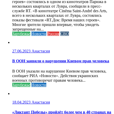
героев» состоялись в одном из кинотеатров Парижа в
нескольких кварталах от Лувра, сообщили в пресс-
службе RT. «В кинотеатре Cinéma Saint-André des Arts,
всего в нескольких кварталах от Лувра, состоялись
показы фестиваля «RT.Док: Время наших героев».
Многие зрители пришли впервые, чтобы увидеть
запрещенные на...
Зарубежье
Новости
Россия
СВО
27.06.2023
Анастасия
В ООН заявили о нарушении Киевом прав человека
В ООН указали на нарушение Киевом прав человека,
сообщает РИА «Новости». Действия украинских
военных противоречат правам человека...
Зарубежье
Новости
18.04.2023
Анастасия
«Диктант Победы» пройдёт более чем в 40 странах на