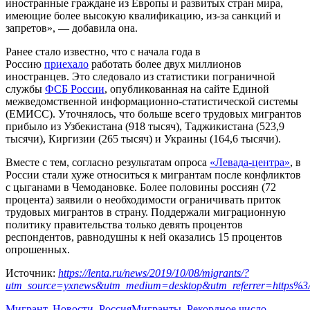
иностранные граждане из Европы и развитых стран мира,
имеющие более высокую квалификацию, из-за санкций и
запретов», — добавила она.
Ранее стало известно, что с начала года в
Россию
приехало
работать более двух миллионов
иностранцев. Это следовало из статистики пограничной
службы
ФСБ России
, опубликованная на сайте Единой
межведомственной информационно-статистической системы
(ЕМИСС). Уточнялось, что больше всего трудовых мигрантов
прибыло из Узбекистана (918 тысяч), Таджикистана (523,9
тысячи), Киргизии (265 тысяч) и Украины (164,6 тысячи).
Вместе с тем, согласно результатам опроса
«Левада-центра»
, в
России стали хуже относиться к мигрантам после конфликтов
с цыганами в Чемодановке. Более половины россиян (72
процента) заявили о необходимости ограничивать приток
трудовых мигрантов в страну. Поддержали миграционную
политику правительства только девять процентов
респондентов, равнодушны к ней оказались 15 процентов
опрошенных.
Источник:
https://lenta.ru/news/2019/10/08/migrants/?
utm_source=yxnews&utm_medium=desktop&utm_referrer=https
Мигрант
,
Новости
,
Россия
Мигранты
,
Рекордное число