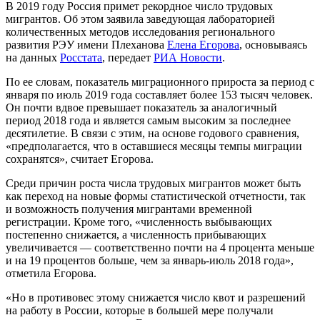
В 2019 году Россия примет рекордное число трудовых
мигрантов. Об этом заявила заведующая лабораторией
количественных методов исследования регионального
развития РЭУ имени Плеханова
Елена Егорова
, основываясь
на данных
Росстата
, передает
РИА Новости
.
По ее словам, показатель миграционного прироста за период с
января по июль 2019 года составляет более 153 тысяч человек.
Он почти вдвое превышает показатель за аналогичный
период 2018 года и является самым высоким за последнее
десятилетие. В связи с этим, на основе годового сравнения,
«предполагается, что в оставшиеся месяцы темпы миграции
сохранятся», считает Егорова.
Среди причин роста числа трудовых мигрантов может быть
как переход на новые формы статистической отчетности, так
и возможность получения мигрантами временной
регистрации. Кроме того, «численность выбывающих
постепенно снижается, а численность прибывающих
увеличивается — соответственно почти на 4 процента меньше
и на 19 процентов больше, чем за январь-июль 2018 года»,
отметила Егорова.
«Но в противовес этому снижается число квот и разрешений
на работу в России, которые в большей мере получали