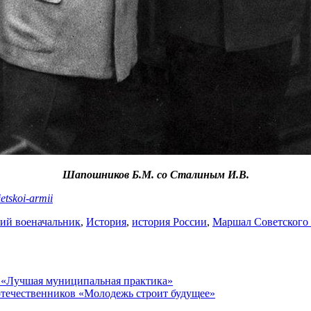
Шапошников Б.М. со Сталиным И.В.
ietskoi-armii
ий военачальник
,
История
,
история России
,
Маршал Советского
а «Лучшая муниципальная практика»
течественников «Молодежь строит будущее»