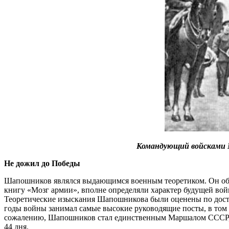
Командующий войсками Мо
Не дожил до Победы
Шапошников являлся выдающимся военным теоретиком. Он обо
книгу «Мозг армии», вполне определяли характер будущей во
Теоретические изыскания Шапошникова были оценены по достои
годы войны занимал самые высокие руководящие посты, в том
сожалению, Шапошников стал единственным Маршалом СССР, вы
44 дня.