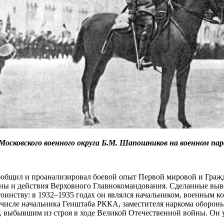
сковского военного округа Б.М. Шапошников на военном парад
бщил и проанализировал боевой опыт Первой мировой и Гражд
йны и действия Верховного Главнокомандования. Сделанные выв
нству: в 1932–1935 годах он являлся начальником, военным ко
 числе начальника Генштаба РККА, заместителя наркома оборон
бывшим из строя в ходе Великой Отечественной войны. Он уме