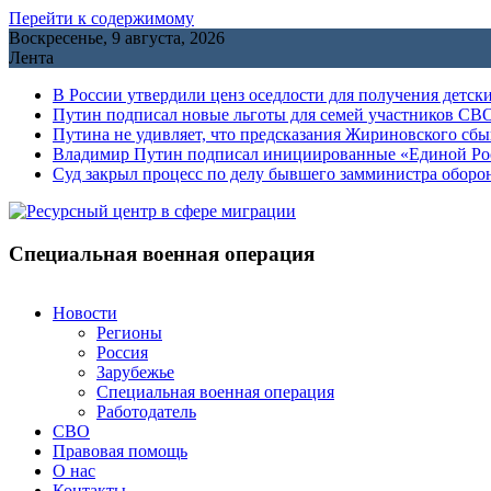
Перейти к содержимому
Воскресенье, 9 августа, 2026
Лента
В России утвердили ценз оседлости для получения детск
Путин подписал новые льготы для семей участников СВО
Путина не удивляет, что предсказания Жириновского сб
Владимир Путин подписал инициированные «Единой Росс
Cуд закрыл процесс по делу бывшего замминистра обор
Специальная военная операция
Новости
Регионы
Россия
Зарубежье
Специальная военная операция
Работодатель
СВО
Правовая помощь
О нас
Контакты