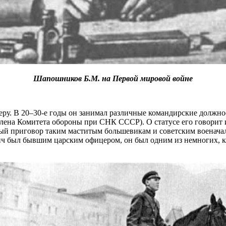
Шапошников Б.М. на Первой мировой войне
у. В 20–30-е годы он занимал различные командирские должно
ена Комитета обороны при СНК СССР). О статусе его говорит и
ный приговор таким маститым большевикам и советским военача
ич был бывшим царским офицером, он был одним из немногих, 