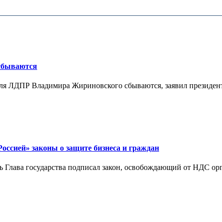
 сбываются
теля ЛДПР Владимира Жириновского сбываются, заявил президент
ссией» законы о защите бизнеса и граждан
Глава государства подписал закон, освобождающий от НДС орг