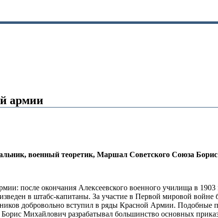
ой армии
чальник, военный теоретик, Маршал Советского Союза
Бори
рмии: после окончания Алексеевского военного училища в 1903 
зведен в штабс-капитаны. За участие в Первой мировой войне 
шников добровольно вступил в ряды Красной Армии. Подобные п
Борис Михайлович разрабатывал большинство основных приказов