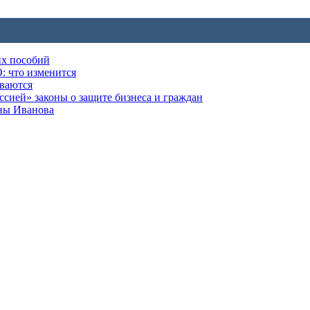
их пособий
: что изменится
ываются
ией» законы о защите бизнеса и граждан
оны Иванова