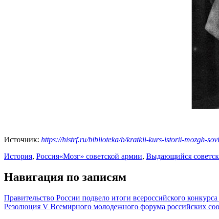
Источник:
https://histrf.ru/biblioteka/b/kratkii-kurs-istorii-mozgh-sov
История
,
Россия
«Мозг» советской армии
,
Выдающийся советск
Навигация по записям
Правительство России подвело итоги всероссийского конкурс
Резолюция V Всемирного молодежного форума российских соо