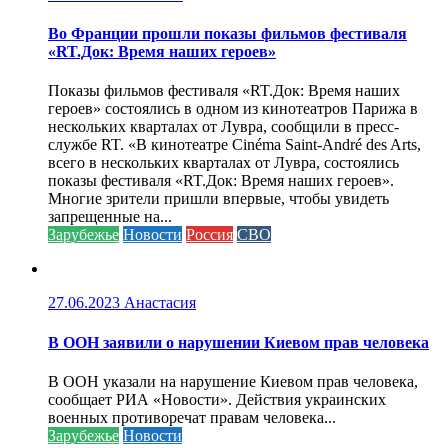
Во Франции прошли показы фильмов фестиваля
«RT.Док: Время наших героев»
Показы фильмов фестиваля «RT.Док: Время наших
героев» состоялись в одном из кинотеатров Парижа в
нескольких кварталах от Лувра, сообщили в пресс-
службе RT. «В кинотеатре Cinéma Saint-André des Arts,
всего в нескольких кварталах от Лувра, состоялись
показы фестиваля «RT.Док: Время наших героев».
Многие зрители пришли впервые, чтобы увидеть
запрещенные на...
Зарубежье
Новости
Россия
СВО
27.06.2023
Анастасия
В ООН заявили о нарушении Киевом прав человека
В ООН указали на нарушение Киевом прав человека,
сообщает РИА «Новости». Действия украинских
военных противоречат правам человека...
Зарубежье
Новости