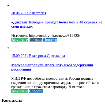
18.04.2023
Анастасия
«Диктант Победы» пройдёт более чем в 40 странах на
семи языках
Источник: https://russkiymir.ru/news/312425/
Зарубежье
История
Новости
15.09.2021
Екатерина Сдвижкова
Москва направила Праге ноту из-за задержания
россиянина
МИД РФ потребовал предоставить России полные
сведения по поводу причины задержания российского
гражданина в пражском аэропорту. Для этого...
Зарубежье
Новости
Контакты