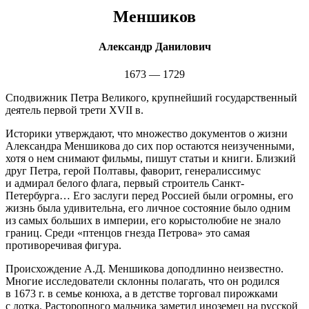
Меншиков
Александр Данилович
1673 — 1729
Сподвижник Петра Великого, крупнейший государственный
деятель первой трети XVII в.
Историки утверждают, что множество документов о жизни
Александра Меншикова до сих пор остаются неизученными,
хотя о нем снимают фильмы, пишут статьи и книги. Близкий
друг Петра, герой Полтавы, фаворит, генералиссимус
и адмирал белого флага, первый строитель Санкт-
Петербурга… Его заслуги перед Россией были огромны, его
жизнь была удивительна, его личное состояние было одним
из самых больших в империи, его корыстолюбие не знало
границ. Среди «птенцов гнезда Петрова» это самая
противоречивая фигура.
Происхождение А.Д. Меншикова доподлинно неизвестно.
Многие исследователи склонны полагать, что он родился
в 1673 г. в семье конюха, а в детстве торговал пирожками
с лотка. Расторопного мальчика заметил иноземец на русской