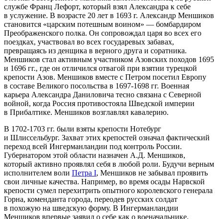
службе Франц Лефорт, который взял Александра к себе
в услужение. В возрасте 20 лет в 1693 г. Александр Меншиков
становится «царским потешным воином» — бомбардиром
Преображенского полка. Он сопровождал царя во всех его
поездках, участвовал во всех государевых забавах,
превращаясь из денщика в верного друга и соратника.
Меншиков стал активным участником Азовских походов 1695
и 1696 гг., где он отличился отвагой при взятии турецкой
крепости Азов. Меншиков вместе с Петром посетил Европу
в составе Великого посольства в 1697-1698 гг. Военная
карьера Александра Даниловича тесно связана с Северной
войной, когда Россия противостояла Шведской империи
в Прибалтике. Меншиков возглавлял кавалерию.
В 1702-1703 гг. были взяты крепости Нотебург
и Шлиссельбург. Захват этих крепостей означал фактический
переход всей Ингерманландии под контроль России.
Губернатором этой области назначен А.Д. Меншиков,
который активно проявлял себя в любой роли. Будучи верным
исполнителем воли
Петра I
, Меншиков не забывал проявить
свои личные качества. Например, во время осады Нарвской
крепости сумел перехитрить опытного королевского генерала
Горна, коменданта города, переодев русских солдат
в похожую на шведскую форму. В Ингерманландии
Меншиков впервые заявил о себе как о военачальнике.