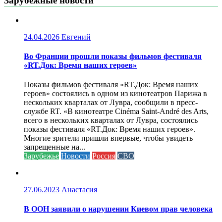
Зарубежные новости
24.04.2026
Евгений
Во Франции прошли показы фильмов фестиваля
«RT.Док: Время наших героев»
Показы фильмов фестиваля «RT.Док: Время наших
героев» состоялись в одном из кинотеатров Парижа в
нескольких кварталах от Лувра, сообщили в пресс-
службе RT. «В кинотеатре Cinéma Saint-André des Arts,
всего в нескольких кварталах от Лувра, состоялись
показы фестиваля «RT.Док: Время наших героев».
Многие зрители пришли впервые, чтобы увидеть
запрещенные на...
Зарубежье
Новости
Россия
СВО
27.06.2023
Анастасия
В ООН заявили о нарушении Киевом прав человека