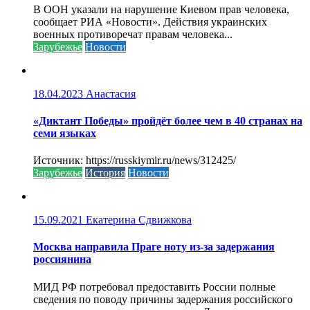
В ООН указали на нарушение Киевом прав человека,
сообщает РИА «Новости». Действия украинских
военных противоречат правам человека...
Зарубежье
Новости
18.04.2023
Анастасия
«Диктант Победы» пройдёт более чем в 40 странах на
семи языках
Источник: https://russkiymir.ru/news/312425/
Зарубежье
История
Новости
15.09.2021
Екатерина Сдвижкова
Москва направила Праге ноту из-за задержания
россиянина
МИД РФ потребовал предоставить России полные
сведения по поводу причины задержания российского