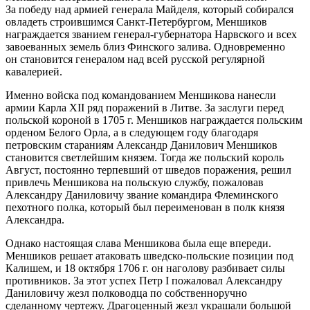
За победу над армией генерала Майделя, который собирался
овладеть строившимся Санкт-Петербургом, Меншиков
награждается званием генерал-губернатора Нарвского и всех
завоеванных земель близ Финского залива. Одновременно
он становится генералом над всей русской регулярной
кавалерией.
Именно войска под командованием Меншикова нанесли
армии Карла XII ряд поражений в Литве. За заслуги перед
польской короной в 1705 г. Меншиков награждается польским
орденом Белого Орла, а в следующем году благодаря
петровским стараниям Александр Данилович Меншиков
становится светлейшим князем. Тогда же польский король
Август, постоянно терпевший от шведов поражения, решил
привлечь Меншикова на польскую службу, пожаловав
Александру Даниловичу звание командира Флеминского
пехотного полка, который был переименован в полк князя
Александра.
Однако настоящая слава Меншикова была еще впереди.
Меншиков решает атаковать шведско-польские позиции под
Калишем, и 18 октября 1706 г. он наголову разбивает силы
противников. За этот успех Петр I пожаловал Александру
Даниловичу жезл полководца по собственноручно
сделанному чертежу. Драгоценный жезл украшали большой