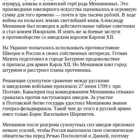
изумруд, алмазы и княжеский герб рода Меншиковых. Это
произведение ювелирного искусства оценивалось в огромную
сумму для того времени — почти в три тысячи рублей. В ходе
войны на польских землях светлейший князь Александр
Меншиков был возведен в действительные тайные советники
и стал князем Ижорским. И опять же за боевые заслуги
в противоборстве со шведским королем Карлом XII.
На Украине попытались использовать противостояние
Швеции и России в своих собственных интересах. Гетман
Мазепа подготовил в городе Батурине продовольствие
и припасы для армии Карла XII. Но Меншиков взял город
штурмом и расстроил планы противника.
Решающие сухопутное сражение между русскими
и шведскими войсками произошло 27 июня 1709 г. при
Полтаве. Кавалерия под командованием Меншикова отважно
сражалась против наступающих шведов. За участие
в Полтавской битве государь удостоил Меншикова звания
генерал-фельдмаршала. Такой чин до этого в русской армии
имел только Борис Васильевич Шереметев.
Меншиков после разгрома сухопутных сил шведов приложил
немало усилий, чтобы Россия выполнила свои союзнические
обязательства перед Речью Посполитой и Данией, поэтому