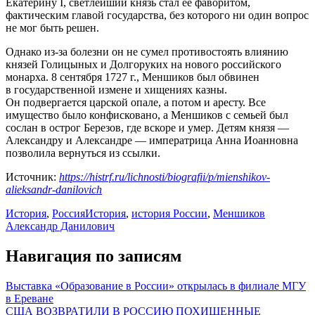
Екатерину I, светлейший князь стал ее фаворитом,
фактическим главой государства, без которого ни один вопрос
не мог быть решен.
Однако из-за болезни он не сумел противостоять влиянию
князей Голицыных и Долгоруких на нового российского
монарха. 8 сентября 1727 г., Меншиков был обвинен
в государственной измене и хищениях казны.
Он подвергается царской опале, а потом и аресту. Все
имущество было конфисковано, а Меншиков с семьей был
сослан в острог Березов, где вскоре и умер. Детям князя —
Александру и Александре — императрица Анна Иоанновна
позволила вернуться из ссылки.
Источник:
https://histrf.ru/lichnosti/biografii/p/mienshikov-
alieksandr-danilovich
История
,
Россия
История
,
история России
,
Меншиков
Александр Данилович
Навигация по записям
Выставка «Образование в России» открылась в филиале МГУ
в Ереване
США ВОЗВРАТИЛИ В РОССИЮ ПОХИЩЕННЫЕ