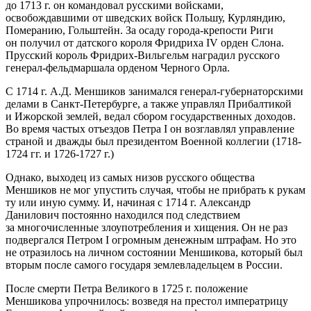
до 1713 г. он командовал русскими войсками,
освобождавшими от шведских войск Польшу, Курляндию,
Померанию, Гольштейн. За осаду города-крепости Риги
он получил от датского короля Фридриха IV орден Слона.
Прусский король Фридрих-Вильгельм наградил русского
генерал-фельдмаршала орденом Черного Орла.
С 1714 г. А.Д. Меншиков занимался генерал-губернаторскими
делами в Санкт-Петербурге, а также управлял Прибалтикой
и Ижорской землей, ведал сбором государственных доходов.
Во время частых отъездов Петра I он возглавлял управление
страной и дважды был президентом Военной коллегии (1718-
1724 гг. и 1726-1727 г.)
Однако, выходец из самых низов русского общества
Меншиков не мог упустить случая, чтобы не прибрать к рукам
ту или иную сумму. И, начиная с 1714 г. Александр
Данилович постоянно находился под следствием
за многочисленные злоупотребления и хищения. Он не раз
подвергался Петром I огромным денежным штрафам. Но это
не отразилось на личном состоянии Меншикова, который был
вторым после самого государя землевладельцем в России.
После смерти Петра Великого в 1725 г. положение
Меншикова упрочнилось: возведя на престол императрицу