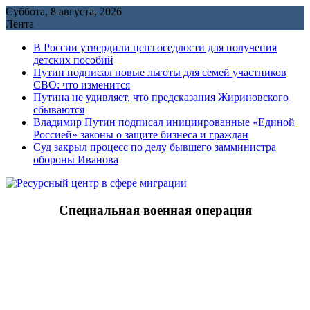
Перейти
Суббота, 8 августа, 2026
к
Лента
содержимому
В России утвердили ценз оседлости для получения
детских пособий
Путин подписал новые льготы для семей участников
СВО: что изменится
Путина не удивляет, что предсказания Жириновского
сбываются
Владимир Путин подписал инициированные «Единой
Россией» законы о защите бизнеса и граждан
Cуд закрыл процесс по делу бывшего замминистра
обороны Иванова
Специальная военная операция