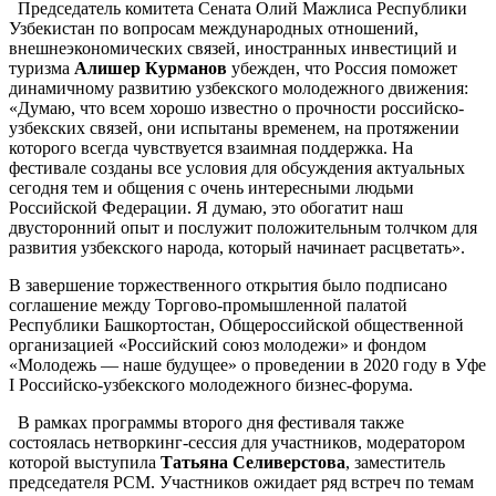
Председатель комитета Сената Олий Мажлиса Республики
Узбекистан по вопросам международных отношений,
внешнеэкономических связей, иностранных инвестиций и
туризма
Алишер Курманов
убежден, что Россия поможет
динамичному развитию узбекского молодежного движения:
«Думаю, что всем хорошо известно о прочности российско-
узбекских связей, они испытаны временем, на протяжении
которого всегда чувствуется взаимная поддержка. На
фестивале созданы все условия для обсуждения актуальных
сегодня тем и общения с очень интересными людьми
Российской Федерации. Я думаю, это обогатит наш
двусторонний опыт и послужит положительным толчком для
развития узбекского народа, который начинает расцветать».
В завершение торжественного открытия было подписано
соглашение между Торгово-промышленной палатой
Республики Башкортостан, Общероссийской общественной
организацией «Российский союз молодежи» и фондом
«Молодежь — наше будущее» о проведении в 2020 году в Уфе
I Российско-узбекского молодежного бизнес-форума.
В рамках программы второго дня фестиваля также
состоялась нетворкинг-сессия для участников, модератором
которой выступила
Татьяна Селиверстова
, заместитель
председателя РСМ. Участников ожидает ряд встреч по темам