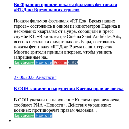
Во Франции прошли показы фильмов фестиваля
«RT.Док: Время наших героев»
Показы фильмов фестиваля «RT.Док: Время наших
героев» состоялись в одном из кинотеатров Парижа в
нескольких кварталах от Лувра, сообщили в пресс-
службе RT. «В кинотеатре Cinéma Saint-André des Arts,
всего в нескольких кварталах от Лувра, состоялись
показы фестиваля «RT.Док: Время наших героев».
Многие зрители пришли впервые, чтобы увидеть
запрещенные на...
Зарубежье
Новости
Россия
СВО
27.06.2023
Анастасия
В ООН заявили о нарушении Киевом прав человека
В ООН указали на нарушение Киевом прав человека,
сообщает РИА «Новости». Действия украинских
военных противоречат правам человека...
Зарубежье
Новости