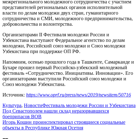
межрегионального молодежного сотрудничества с участием
представителей региональных органов исполнительной
власти по делам молодежи двух стран, гуманитарного
сотрудничества и СМИ, молодежного предпринимательства,
добровольчества и волонтерства.
Организаторами II Фестиваля молодежи России и
Узбекистана выступают Федеральное агентство по делам
молодежи, Российский союз молодежи и Союз молодежи
Узбекистана при поддержке ОП РФ.
Напомним, осенью прошлого года в Ташкенте, Самарканде и
Бухаре прошел первый Российско-узбекский молодежный
фестиваль «Сотрудничество. Инициативы. Инновации». Его
организаторами выступили Российский союз молодежи и
Союз молодежи Узбекистана.
Источник:
https://www.oprf.ru/press/news/2019/newsitem/50716
Культура
,
Новости
Фестиваль молодежи России и Узбекистана
Навигация
Под Севастополем нашли склад неразорвавшихся
боеприпасов ВОВ
по
Игорь Кошин проинспектировал строящиеся социальные
записям
объекты в Республике Южная Осетия