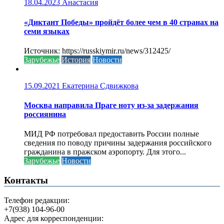
18.04.2023
Анастасия
«Диктант Победы» пройдёт более чем в 40 странах на
семи языках
Источник: https://russkiymir.ru/news/312425/
Зарубежье
История
Новости
15.09.2021
Екатерина Сдвижкова
Москва направила Праге ноту из-за задержания
россиянина
МИД РФ потребовал предоставить России полные
сведения по поводу причины задержания российского
гражданина в пражском аэропорту. Для этого...
Зарубежье
Новости
Контакты
Телефон редакции:
+7(938) 104-96-00
Адрес для корреспонденции: