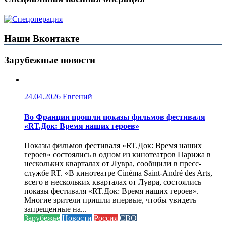
Наши Вконтакте
Зарубежные новости
24.04.2026
Евгений
Во Франции прошли показы фильмов фестиваля
«RT.Док: Время наших героев»
Показы фильмов фестиваля «RT.Док: Время наших
героев» состоялись в одном из кинотеатров Парижа в
нескольких кварталах от Лувра, сообщили в пресс-
службе RT. «В кинотеатре Cinéma Saint-André des Arts,
всего в нескольких кварталах от Лувра, состоялись
показы фестиваля «RT.Док: Время наших героев».
Многие зрители пришли впервые, чтобы увидеть
запрещенные на...
Зарубежье
Новости
Россия
СВО