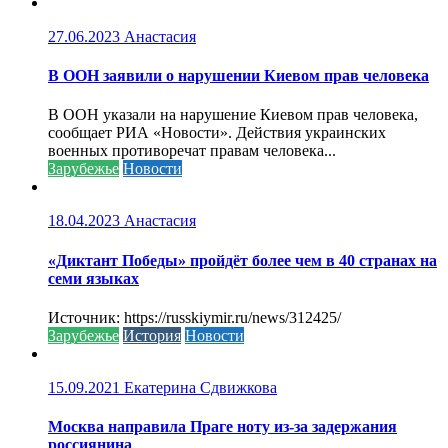
27.06.2023
Анастасия
В ООН заявили о нарушении Киевом прав человека
В ООН указали на нарушение Киевом прав человека,
сообщает РИА «Новости». Действия украинских
военных противоречат правам человека...
Зарубежье
Новости
18.04.2023
Анастасия
«Диктант Победы» пройдёт более чем в 40 странах на
семи языках
Источник: https://russkiymir.ru/news/312425/
Зарубежье
История
Новости
15.09.2021
Екатерина Сдвижкова
Москва направила Праге ноту из-за задержания
россиянина