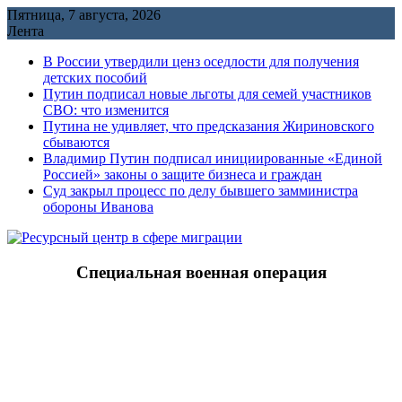
Перейти
Пятница, 7 августа, 2026
к
Лента
содержимому
В России утвердили ценз оседлости для получения
детских пособий
Путин подписал новые льготы для семей участников
СВО: что изменится
Путина не удивляет, что предсказания Жириновского
сбываются
Владимир Путин подписал инициированные «Единой
Россией» законы о защите бизнеса и граждан
Cуд закрыл процесс по делу бывшего замминистра
обороны Иванова
Специальная военная операция