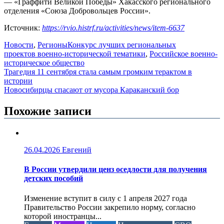
— «Граффити Великой Победы» Хакасского регионального
отделения «Союза Добровольцев России».
Источник:
https://rvio.histrf.ru/activities/news/item-6637
Новости
,
Регионы
Конкурс лучших региональных
проектов военно-исторической тематики
,
Российское военно-
историческое общество
Навигация
Трагедия 11 сентября стала самым громким терактом в
истории
по
Новосибирцы спасают от мусора Караканский бор
записям
Похожие записи
26.04.2026
Евгений
В России утвердили ценз оседлости для получения
детских пособий
Изменение вступит в силу с 1 апреля 2027 года
Правительство России закрепило норму, согласно
которой иностранцы...