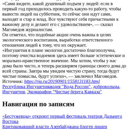
«Сами видите, какой душевный подъем у людей: если в
первый год приходилось проводить какую-то работу, чтобы
вывести людей на субботник, то сейчас они идут сами,
выходят и стар и млад. Все чувствуют себя причастными к
важному делу и делают его с удовольствием», — сказал
Магомедов журналистам.
Он отметил, что подобные акции очень важны в целях
экологического воспитания, выработки ответственного
отношения людей к тому, что их окружает.
«Ингушетия в плане экологии достаточно благополучна,
поэтому очистка водоемов здесь имеет больше эстетическое и
морально-нравственное значение. Мы хотим, чтобы у нас
дома было чисто, и теперь расширяем границы своего дома до
всей страны. Завтра мы увидим чистую страну, тогда будут
чистые помыслы, будут успехи», — заключил Магомедов.
Источник:
https://ria.ru/20190901/1558131183.html
Республика Ингушетия
акция "Вода России"
,
добровольцы
,
Ингушетия
,
Экомарафон "Чистые берега Кавказа"
Навигация по записям
«Бестужевцы» откроют первый фестиваль театров Дальнего
Востока
Критиковавший власти Азербайджана блогер лишен