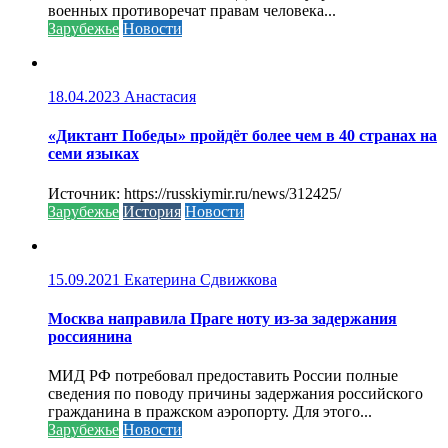
военных противоречат правам человека...
Зарубежье
Новости
18.04.2023
Анастасия
«Диктант Победы» пройдёт более чем в 40 странах на
семи языках
Источник: https://russkiymir.ru/news/312425/
Зарубежье
История
Новости
15.09.2021
Екатерина Сдвижкова
Москва направила Праге ноту из-за задержания
россиянина
МИД РФ потребовал предоставить России полные
сведения по поводу причины задержания российского
гражданина в пражском аэропорту. Для этого...
Зарубежье
Новости