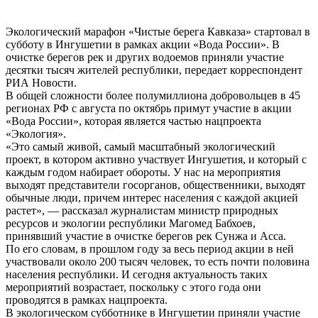
Экологический марафон «Чистые берега Кавказа» стартовал в
субботу в Ингушетии в рамках акции «Вода России». В
очистке берегов рек и других водоемов приняли участие
десятки тысяч жителей республики, передает корреспондент
РИА Новости.
В общей сложности более полумиллиона добровольцев в 45
регионах РФ с августа по октябрь примут участие в акции
«Вода России», которая является частью нацпроекта
«Экология».
«Это самый живой, самый масштабный экологический
проект, в котором активно участвует Ингушетия, и который с
каждым годом набирает обороты. У нас на мероприятия
выходят представители госорганов, общественники, выходят
обычные люди, причем интерес населения с каждой акцией
растет», — рассказал журналистам министр природных
ресурсов и экологии республики Магомед Бабхоев,
принявший участие в очистке берегов рек Сунжа и Асса.
По его словам, в прошлом году за весь период акции в ней
участвовали около 200 тысяч человек, то есть почти половина
населения республики. И сегодня актуальность таких
мероприятий возрастает, поскольку с этого года они
проводятся в рамках нацпроекта.
В экологическом субботнике в Ингушетии приняли участие