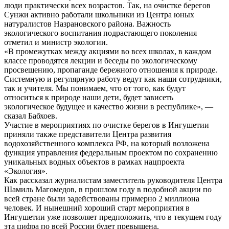
люди практически всех возрастов. Так, на очистке берегов
Сунжи активно работали школьники из Центра юных
натуралистов Назрановского района. Важность
экологического воспитания подрастающего поколения
отметил и министр экологии.
«В промежутках между акциями во всех школах, в каждом
классе проводятся лекции и беседы по экологическому
просвещению, пропаганде бережного отношения к природе.
Системную и регулярную работу ведут как наши сотрудники,
так и учителя. Мы понимаем, что от того, как будут
относиться к природе наши дети, будет зависеть
экологическое будущее и качество жизни в республике», —
сказал Бабхоев.
Участие в мероприятиях по очистке берегов в Ингушетии
приняли также представители Центра развития
водохозяйственного комплекса РФ, на который возложена
функция управления федеральным проектом по сохранению
уникальных водных объектов в рамках нацпроекта
«Экология».
Как рассказал журналистам заместитель руководителя Центра
Шамиль Магомедов, в прошлом году в подобной акции по
всей стране были задействованы примерно 2 миллиона
человек. И нынешний хороший старт мероприятия в
Ингушетии уже позволяет предположить, что в текущем году
эта цифра по всей России будет превышена.