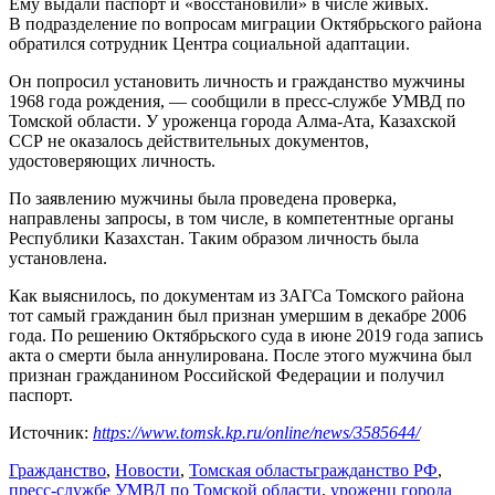
Ему выдали паспорт и «восстановили» в числе живых.
В подразделение по вопросам миграции Октябрьского района
обратился сотрудник Центра социальной адаптации.
Он попросил установить личность и гражданство мужчины
1968 года рождения, — сообщили в пресс-службе
УМВД
по
Томской области. У уроженца города Алма-Ата, Казахской
ССР не оказалось действительных документов,
удостоверяющих личность.
По заявлению мужчины была проведена проверка,
направлены запросы, в том числе, в компетентные органы
Республики
Казахстан
. Таким образом личность была
установлена.
Как выяснилось, по документам из ЗАГСа Томского района
тот самый гражданин был признан умершим в декабре 2006
года. По решению Октябрьского суда в июне 2019 года запись
акта о смерти была аннулирована. После этого мужчина был
признан гражданином Российской Федерации и получил
паспорт.
Источник:
https://www.tomsk.kp.ru/online/news/3585644/
Гражданство
,
Новости
,
Томская область
гражданство РФ
,
пресс-службе УМВД по Томской области
,
уроженц города