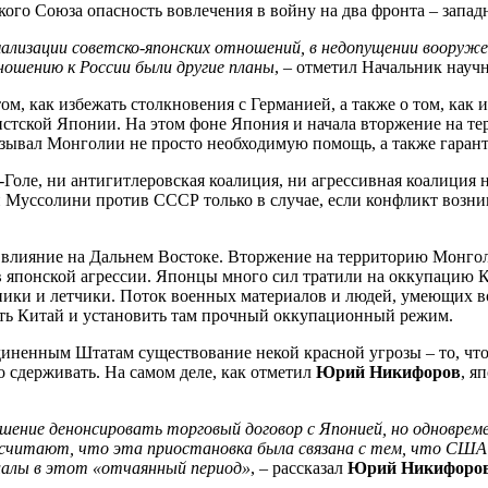
ого Союза опасность вовлечения в войну на два фронта – запад
мализации советско-японских отношений, в недопущении воору
тношению к России были другие планы
, – отметил Начальник нау
 том, как избежать столкновения с Германией, а также о том, к
стской Японии. На этом фоне Япония и начала вторжение на те
азывал Монголии не просто необходимую помощь, а также гаран
-Голе, ни антигитлеровская коалиция, ни агрессивная коалиция
и Муссолини против СССР только в случае, если конфликт возни
е влияние на Дальнем Востоке. Вторжение на территорию Монгол
японской агрессии. Японцы много сил тратили на оккупацию Кит
ники и летчики. Поток военных материалов и людей, умеющих во
ить Китай и установить там прочный оккупационный режим.
диненным Штатам существование некой красной угрозы – то, чт
 сдерживать. На самом деле, как отметил
Юрий Никифоров
, я
ешение денонсировать торговый договор с Японией, но одноврем
 считают, что эта приостановка была связана с тем, что США 
иалы в этот «отчаянный период»
, – рассказал
Юрий Никифоро