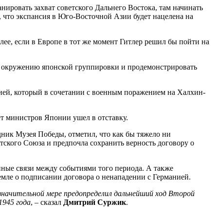
анировать захват советского Дальнего Востока, там начинать
, что экспансия в Юго-Восточной Азии будет нацелена на
ее, если в Европе в тот же момент Гитлер решил бы пойти на
 окружению японской группировки и продемонстрировать
нией, который в сочетании с военным поражением на Халхин-
ет министров Японии ушел в отставку.
ник Музея Победы, отметил, что как бы тяжело ни
тского Союза и предпочла сохранить верность договору о
ные связи между событиями того периода. А также
емле о подписании договора о ненападении с Германией.
 значительной мере предопределил дальнейший ход Второй
1945 года
, – сказал
Дмитрий Суржик
.