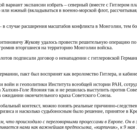
ой вариант экспансии избрать – северный (вместе с Гитлером пл
) или южный (вкладываться в военно-морской флот, рассчитывая
 в случае расширения масштабов конфликта в Монголии, тем бол
антиновичу Жукову удалось провести решительную операцию по
громив вторгшиеся на территорию Монголии войска.
Молотов подписали договор о ненападении с гитлеровской Герма
ермании, пакт был воспринят как вероломство Гитлера, и кабин
и войн и геополитики Института всеобщей истории РАН, сотруд
а Халхин-Голе Япония так и не решилась выступить против Сове
 в ожидании окончательного краха Советского Союза.
обальный контекст, можно понять реальные причинно-следствен
кризиса и насколько судьбоносным было решение, принятое в Кр
ем, что происходило с переговорными процессами в Европе. Он в
ивается нами как важнейшая предпосылка, «кирпичик», к 9 мая 