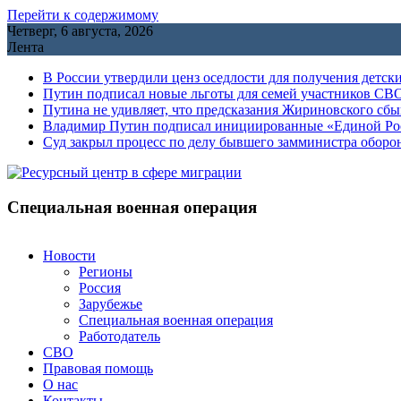
Перейти к содержимому
Четверг, 6 августа, 2026
Лента
В России утвердили ценз оседлости для получения детск
Путин подписал новые льготы для семей участников СВО
Путина не удивляет, что предсказания Жириновского сб
Владимир Путин подписал инициированные «Единой Росс
Cуд закрыл процесс по делу бывшего замминистра обор
Специальная военная операция
Новости
Регионы
Россия
Зарубежье
Специальная военная операция
Работодатель
СВО
Правовая помощь
О нас
Контакты