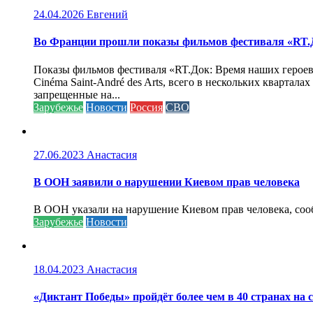
24.04.2026
Евгений
Во Франции прошли показы фильмов фестиваля «RT.Д
Показы фильмов фестиваля «RT.Док: Время наших героев»
Cinéma Saint-André des Arts, всего в нескольких кварта
запрещенные на...
Зарубежье
Новости
Россия
СВО
27.06.2023
Анастасия
В ООН заявили о нарушении Киевом прав человека
В ООН указали на нарушение Киевом прав человека, соо
Зарубежье
Новости
18.04.2023
Анастасия
«Диктант Победы» пройдёт более чем в 40 странах на 