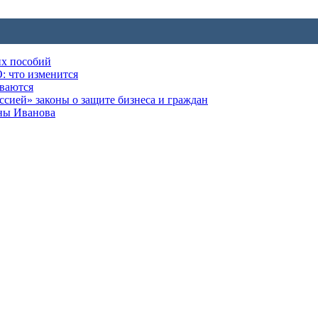
их пособий
: что изменится
ываются
ией» законы о защите бизнеса и граждан
оны Иванова