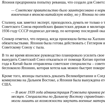
Япония предприняла попытку реванша, что создало для Советск
— Советское правительство было заинтересовано в нор
вовлечения в японско-китайскую войну, но у Японии по о
Сталину, как заметил эксперт, приходилось думать не только о
Советского Союза европейских фашистских держав и милитари
1936 году СССР подписал договор, по которому последний ок
Спикер отметил, что период, когда произошла битва на Халхин
обязательствами. Япония была готова действовать с Гитлером 
Советскому Союзу с тыла.
В то же время японское руководство планировало усилить сво
вынудить Советский Союз отказаться от помощи Китаю против 
года в Китай были отправлены советские специалисты – совет
беспокоило Японию, которая хотела как можно быстрее покор
Кроме того, японцы пытались доказать Великобритании и Сое
коммунизма на Дальнем Востоке, а Япония была вынуждена его
США.
— В июле 1939 года администрация Рузвельта приняла р
месяцев. Специалисты по Дальнему Востоку справедливо
могли лишить их возможности закупать военные матер