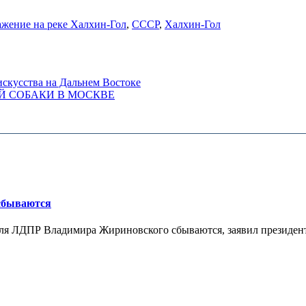
жение на реке Халхин-Гол
,
СССР
,
Халхин-Гол
искусства на Дальнем Востоке
Й СОБАКИ В МОСКВЕ
 сбываются
теля ЛДПР Владимира Жириновского сбываются, заявил президент