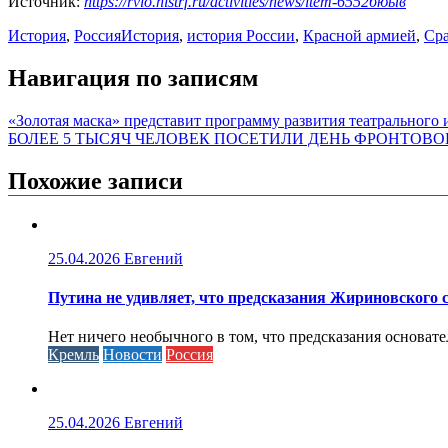
Источник:
https://rvio.histrf.ru/activities/news/item-6552бюыв
История
,
Россия
История
,
история России
,
Красной армией
,
Сра
Навигация по записям
«Золотая маска» представит программу развития театрального 
БОЛЕЕ 5 ТЫСЯЧ ЧЕЛОВЕК ПОСЕТИЛИ ДЕНЬ ФРОНТОВО
Похожие записи
25.04.2026
Евгений
Путина не удивляет, что предсказания Жириновского
Нет ничего необычного в том, что предсказания основа
Кремль
Новости
Россия
25.04.2026
Евгений