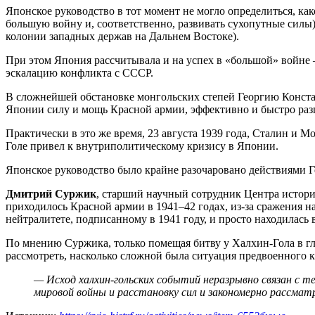
Японское руководство в тот момент не могло определиться, как
большую войну и, соответственно, развивать сухопутные силы
колонии западных держав на Дальнем Востоке).
При этом Япония рассчитывала и на успех в «большой» войне –
эскалацию конфликта с СССР.
В сложнейшей обстановке монгольских степей Георгию Конст
Японии силу и мощь Красной армии, эффективно и быстро раз
Практически в это же время, 23 августа 1939 года, Сталин и 
Голе привел к внутриполитическому кризису в Японии.
Японское руководство было крайне разочаровано действиями Г
Дмитрий Суржик
, старший научный сотрудник Центра истори
приходилось Красной армии в 1941–42 годах, из-за сражения н
нейтралитете, подписанному в 1941 году, и просто находилась
По мнению Суржика, только помещая битву у Халхин-Гола в гл
рассмотреть, насколько сложной была ситуация предвоенного 
— Исход халхин-гольских событий неразрывно связан с т
мировой войны и расстановку сил и закономерно рассматр