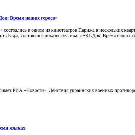
ок: Время наших героев»
 состоялись в одном из кинотеатров Парижа в нескольких кварт
лах от Лувра, состоялись показы фестиваля «RT.Док: Время наших
бщает РИА «Новости». Действия украинских военных противореч
семи языках