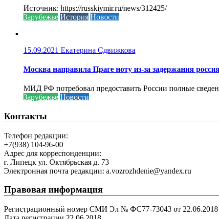
Источник: https://russkiymir.ru/news/312425/
Зарубежье
История
Новости
15.09.2021
Екатерина Сдвижкова
Москва направила Праге ноту из-за задержания росси
МИД РФ потребовал предоставить России полные сведени
Зарубежье
Новости
Контакты
Телефон редакции:
+7(938) 104-96-00
Адрес для корреспонденции:
г. Липецк ул. Октябрьская д. 73
Электронная почта редакции: a.vozrozhdenie@yandex.ru
Правовая информация
Регистрационный номер СМИ Эл № ФС77-73043 от 22.06.2018 г
Дата регистрации 22.06.2018