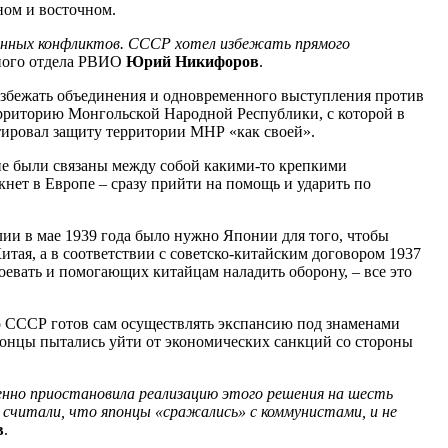
ном и восточном.
женных конфликтов. СССР хотел избежать прямого
чного отдела РВИО
Юрий Никифоров
.
ак избежать объединения и одновременного выступления против
рриторию Монгольской Народной Республики, с которой в
тировал защиту территории МНР «как своей».
 не были связаны между собой какими-то крепкими
кнет в Европе – сразу прийти на помощь и ударить по
ии в мае 1939 года было нужно Японии для того, чтобы
ая, а в соответствии с советско-китайским договором 1937
евать и помогающих китайцам наладить оборону, – все это
о СССР готов сам осуществлять экспансию под знаменами
понцы пытались уйти от экономических санкций со стороны
енно приостановила реализацию этого решения на шесть
считали, что японцы «сражались» с коммунистами, и не
в
.