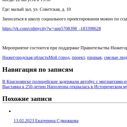
Где: малый зал, ул. Советская, д. 10
Записаться в школу социального проектирования можно по ссы
https://vk.com/crdmycity?w=app5708398_-183398628
Мероприятие состоится при поддержке Правительства Нижего
Нижегородская область
Мой город
,
проект
,
прорыв
,
смелые лю
Навигация по записям
В Красноярске полицейские задержали автобус с мигрантами-
Выставка к 250-летию Наполеона открылась в Историческом м
Похожие записи
13.02.2023
Екатерина Сдвижкова