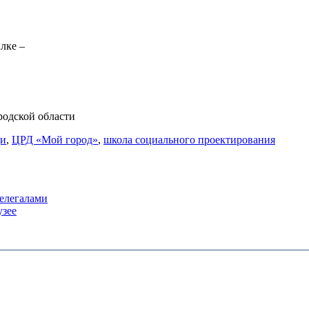
лке –
родской области
ди
,
ЦРД «Мой город»
,
школа социального проектирования
нелегалами
узее