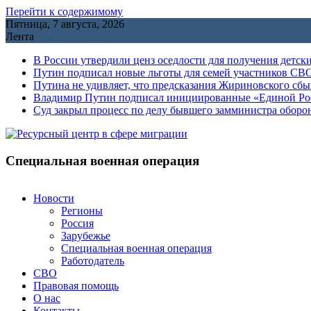
Перейти к содержимому
Пятница, 7 августа, 2026
Лента
В России утвердили ценз оседлости для получения детск
Путин подписал новые льготы для семей участников СВО
Путина не удивляет, что предсказания Жириновского сб
Владимир Путин подписал инициированные «Единой Росс
Cуд закрыл процесс по делу бывшего замминистра обор
Специальная военная операция
Новости
Регионы
Россия
Зарубежье
Специальная военная операция
Работодатель
СВО
Правовая помощь
О нас
Контакты