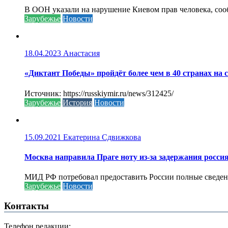
В ООН указали на нарушение Киевом прав человека, соо
Зарубежье
Новости
18.04.2023
Анастасия
«Диктант Победы» пройдёт более чем в 40 странах на 
Источник: https://russkiymir.ru/news/312425/
Зарубежье
История
Новости
15.09.2021
Екатерина Сдвижкова
Москва направила Праге ноту из-за задержания росси
МИД РФ потребовал предоставить России полные сведени
Зарубежье
Новости
Контакты
Телефон редакции: