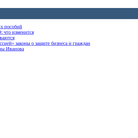
их пособий
: что изменится
ываются
ией» законы о защите бизнеса и граждан
оны Иванова