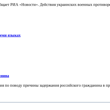
бщает РИА «Новости». Действия украинских военных противореч
семи языках
янина
я по поводу причины задержания российского гражданина в праж