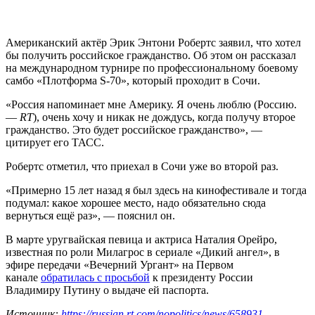
Американский актёр Эрик Энтони Робертс заявил, что хотел
бы получить российское гражданство. Об этом он рассказал
на международном турнире по профессиональному боевому
самбо «Плотформа S-70», который проходит в Сочи.
«Россия напоминает мне Америку. Я очень люблю (Россию.
—
RT
), очень хочу и никак не дождусь, когда получу второе
гражданство. Это будет российское гражданство», —
цитирует его ТАСС.
Робертс отметил, что приехал в Сочи уже во второй раз.
«Примерно 15 лет назад я был здесь на кинофестивале и тогда
подумал: какое хорошее место, надо обязательно сюда
вернуться ещё раз», — пояснил он.
В марте уругвайская певица и актриса Наталия Орейро,
известная по роли Милагрос в сериале «Дикий ангел», в
эфире передачи «Вечерний Ургант» на Первом
канале
обратилась с просьбой
к президенту России
Владимиру Путину о выдаче ей паспорта.
Источник:
https://russian.rt.com/nopolitics/news/658931-