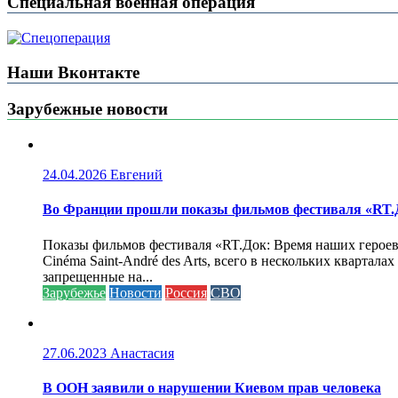
Специальная военная операция
Наши Вконтакте
Зарубежные новости
24.04.2026
Евгений
Во Франции прошли показы фильмов фестиваля «RT.Д
Показы фильмов фестиваля «RT.Док: Время наших героев»
Cinéma Saint-André des Arts, всего в нескольких кварта
запрещенные на...
Зарубежье
Новости
Россия
СВО
27.06.2023
Анастасия
В ООН заявили о нарушении Киевом прав человека