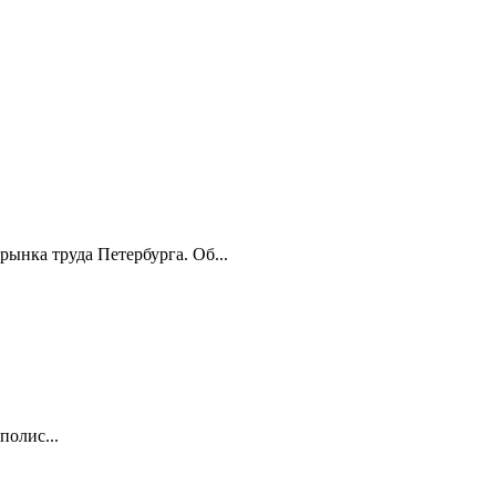
ынка труда Петербурга. Об...
олис...