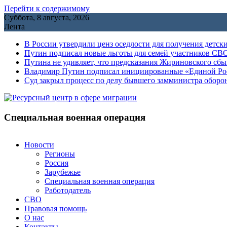
Перейти к содержимому
Суббота, 8 августа, 2026
Лента
В России утвердили ценз оседлости для получения детск
Путин подписал новые льготы для семей участников СВО
Путина не удивляет, что предсказания Жириновского сб
Владимир Путин подписал инициированные «Единой Росс
Cуд закрыл процесс по делу бывшего замминистра обор
Специальная военная операция
Новости
Регионы
Россия
Зарубежье
Специальная военная операция
Работодатель
СВО
Правовая помощь
О нас
Контакты