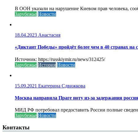
В ООН указали на нарушение Киевом прав человека, соо
Зарубежье
Новости
18.04.2023
Анастасия
«Диктант Победы» пройдёт более чем в 40 странах на 
Источник: https://russkiymir.ru/news/312425/
Зарубежье
История
Новости
15.09.2021
Екатерина Сдвижкова
Москва направила Праге ноту из-за задержания росси
МИД РФ потребовал предоставить России полные сведени
Зарубежье
Новости
Контакты