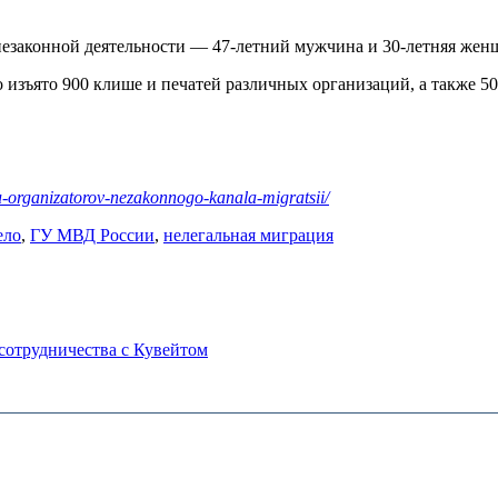
незаконной деятельности — 47-летний мужчина и 30-летняя жен
изъято 900 клише и печатей различных организаций, а также 5
-u-organizatorov-nezakonnogo-kanala-migratsii/
ело
,
ГУ МВД России
,
нелегальная миграция
сотрудничества с Кувейтом