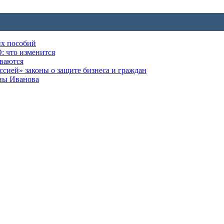
их пособий
: что изменится
ываются
ией» законы о защите бизнеса и граждан
оны Иванова