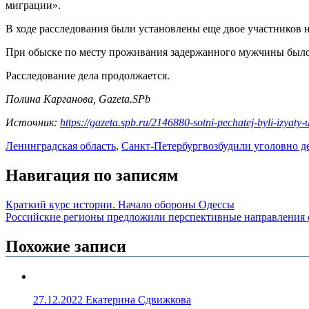
миграции».
В ходе расследования были установлены еще двое участников 
При обыске по месту проживания задержанного мужчины было 
Расследование дела продолжается.
Полина Карганова, Gazeta.SPb
Источник:
https://gazeta.spb.ru/2146880-sotni-pechatej-byli-izyaty
Ленинградская область
,
Санкт-Петербург
возбудили уголовно д
Навигация по записям
Краткий курс истории. Начало обороны Одессы
Российские регионы предложили перспективные направления 
Похожие записи
27.12.2022
Екатерина Сдвижкова