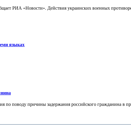
бщает РИА «Новости». Действия украинских военных противореч
семи языках
янина
я по поводу причины задержания российского гражданина в праж