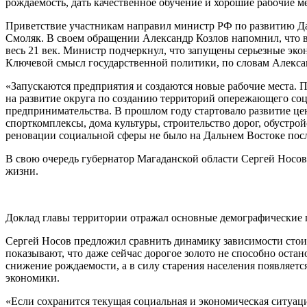
рождаемость, дать качественное обучение и хорошие рабочие м
Приветствие участникам направил министр РФ по развитию Да
Смоляк. В своем обращении Александр Козлов напомнил, что 
весь 21 век. Министр подчеркнул, что запущены серьезные эко
Ключевой смысл государственной политики, по словам Алексан
«Запускаются предприятия и создаются новые рабочие места. П
на развитие округа по созданию территорий опережающего со
предпринимательства. В прошлом году стартовало развитие це
спорткомплексы, дома культуры, строительство дорог, обустр
реновации социальной сферы не было на Дальнем Востоке посл
В свою очередь губернатор Магаданской области Сергей Носов
жизни.
Доклад главы территории отражал основные демографические п
Сергей Носов предложил сравнить динамику зависимости стоим
показывают, что даже сейчас дорогое золото не способно оста
снижение рождаемости, а в силу старения населения появляет
экономики.
«Если сохранится текущая социальная и экономическая ситуаци