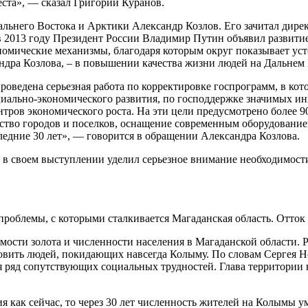
еста», — сказал Григорий Куранов.
льнего Востока и Арктики Александр Козлов. Его зачитал дире
в 2013 году Президент России Владимир Путин объявил развити
номические механизмы, благодаря которым округ показывает уст
дра Козлова, – в повышении качества жизни людей на Дальнем 
роведена серьезная работа по корректировке госпрограмм, в кот
циально-экономического развития, по господдержке значимых и
нтров экономического роста. На эти цели предусмотрено более 9
ойство городов и поселков, оснащение современным оборудовани
едние 30 лет», — говорится в обращении Александра Козлова.
 в своем выступлении уделил серьезное внимание необходимост
роблемы, с которыми сталкивается Магаданская область. Отток 
ости золота и численности населения в Магаданской области. Ро
новить людей, покидающих навсегда Колыму. По словам Сергея Н
ся ряд сопутствующих социальных трудностей. Глава территори
я как сейчас, то через 30 лет численность жителей на Колымы у