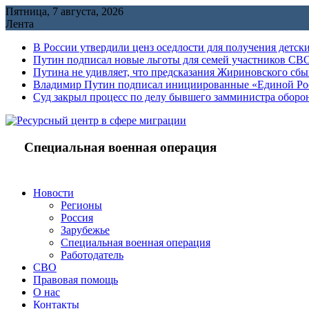
Перейти
Пятница, 7 августа, 2026
к
Лента
содержимому
В России утвердили ценз оседлости для получения детск
Путин подписал новые льготы для семей участников СВО
Путина не удивляет, что предсказания Жириновского сб
Владимир Путин подписал инициированные «Единой Росс
Cуд закрыл процесс по делу бывшего замминистра обор
Специальная военная операция
Новости
Регионы
Россия
Зарубежье
Специальная военная операция
Работодатель
СВО
Правовая помощь
О нас
Контакты