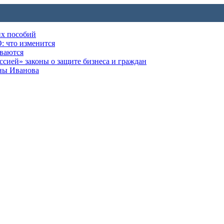
их пособий
: что изменится
ываются
ией» законы о защите бизнеса и граждан
оны Иванова