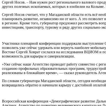
Сергей Носов. – Нам нужен рост регионального валового прод
других полезных ископаемых, которых в изобилии на Колыме. Н
Сергей Носов считает, что у Магаданской области есть всё н
планировать развитие, независимо ни от кого. А это позволит 
в регионе. Кроме того, губернатор предложил рассмотреть во
инвестициям, транспорту, туризму и ряду других социально-э
Участники пленарной конференции поддержали выступление Сер
позволить уже сейчас удержать или вернуть наиболее мобильн
Востоке Сергей Ховрат сослался на исследования ВЦИОМ и под
возможность для карьеры и самореализации.
«Уже сейчас наше Агентство проводит работу совместно с ре
созданию профильных образовательных программ, трудоустрой
реализованы в ближайшее время», — сказал руководитель Аген
По словам губернатора Магаданской области, сегодня необходи
возвращались обратно и начинали карьеру с достойной оплатой
Всероссийская конференция «Демографическое развитие Дальн
Арктики, Агентство по развитию человеческого капитала на Д