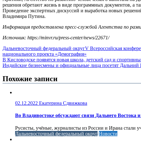
решения обретают жизнь в виде программных документов, а та
Проведение экспертных дискуссий и выработка новых решений 
Владимира Путина.
Информация предоставлена пресс-службой Агентства по разви
Источник: https://minvr.ru/press-center/news/22671/
Дальневосточный федеральный округ
V Всероссийская конфере
национального проекта «Демография»
Навигация
В Кисловодске появятся новая школа, детский сад и спортивн
Индийские бизнесмены и официальные лица посетят Дальний 
по
записям
Похожие записи
02.12.2022
Екатерина Сдвижкова
Во Владивостоке обсуждают связи Дальнего Востока и
Русисты, учёные, журналисты из России и Ирана стали у
Дальневосточный федеральный округ
Новости