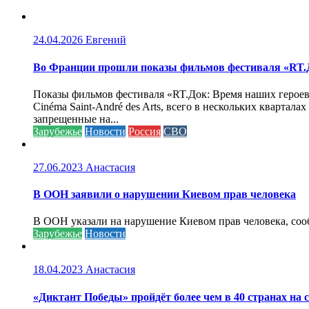
24.04.2026
Евгений
Во Франции прошли показы фильмов фестиваля «RT.Д
Показы фильмов фестиваля «RT.Док: Время наших героев»
Cinéma Saint-André des Arts, всего в нескольких кварта
запрещенные на...
Зарубежье
Новости
Россия
СВО
27.06.2023
Анастасия
В ООН заявили о нарушении Киевом прав человека
В ООН указали на нарушение Киевом прав человека, соо
Зарубежье
Новости
18.04.2023
Анастасия
«Диктант Победы» пройдёт более чем в 40 странах на 