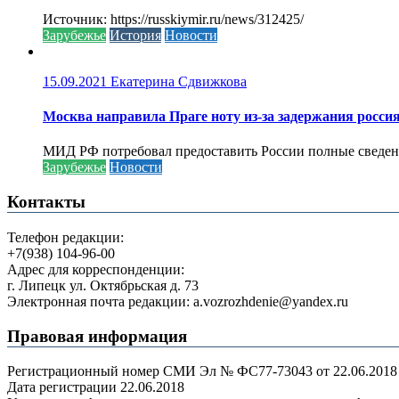
Источник: https://russkiymir.ru/news/312425/
Зарубежье
История
Новости
15.09.2021
Екатерина Сдвижкова
Москва направила Праге ноту из-за задержания росси
МИД РФ потребовал предоставить России полные сведени
Зарубежье
Новости
Контакты
Телефон редакции:
+7(938) 104-96-00
Адрес для корреспонденции:
г. Липецк ул. Октябрьская д. 73
Электронная почта редакции: a.vozrozhdenie@yandex.ru
Правовая информация
Регистрационный номер СМИ Эл № ФС77-73043 от 22.06.2018 г
Дата регистрации 22.06.2018