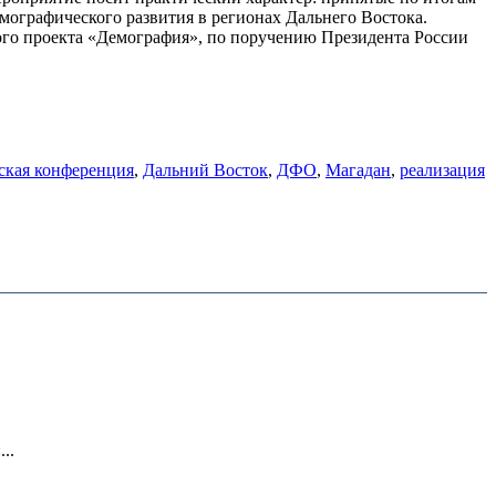
мографического развития в регионах Дальнего Востока.
ого проекта «Демография», по поручению Президента России
ская конференция
,
Дальний Восток
,
ДФО
,
Магадан
,
реализация
..