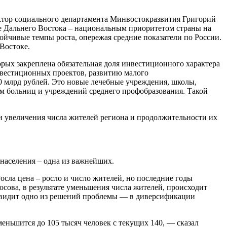
ктор социального департамента Минвостокразвития Григорий
е Дальнего Востока – национальным приоритетом страны на
ойчивые темпы роста, опережая средние показатели по России.
Востоке.
орых закреплена обязательная доля инвестиционного характера
нвестиционных проектов, развитию малого
0 млрд рублей. Это новые лечебные учреждения, школы,
ем больниц и учреждений среднего профобразования. Такой
и увеличения числа жителей региона и продолжительности их
населения – одна из важнейших.
сла цена – росло и число жителей, но последние годы
осова, в результате уменьшения числа жителей, происходит
и видит одно из решений проблемы — в диверсификации
меньшится до 105 тысяч человек с текущих 140, — сказал