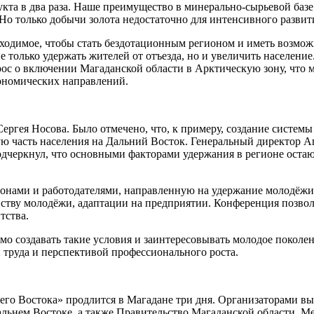
укта в два раза. Наше преимущество в минерально-сырьевой баз
о только добычи золота недостаточно для интенсивного развития
еобходимое, чтобы стать бездотационным регионом и иметь возмо
не только удержать жителей от отъезда, но и увеличить населен
прос о включении Магаданской области в Арктическую зону, что
кономических направлений.
гея Носова. Было отмечено, что, к примеру, создание системы
ую часть населения на Дальний Восток. Генеральный директор А
черкнул, что основными факторами удержания в регионе остают
гионами и работодателями, направленную на удержание молодёж
ству молодёжи, адаптации на предприятии. Конференция позвол
тства.
мо создавать такие условия и заинтересовывать молодое поколен
 труда и перспективой профессионального роста.
его Востока» продлится в Магадане три дня. Организаторами в
альнем Востоке, а также Правительство Магаданской области. М