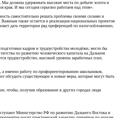
е. Мы должны удерживать высокие места по добыче золота и
 края. И мы сегодня серьезно работаем над этим».
жность самостоятельно решать проблемы своими силами и
ие. Важным также остается и реализация национальных проектов
 может дать территории ряд преференций по налогообложению,
 подготовки кадров и трудоустройства молодёжи, могло бы
гентства по развитию человеческого капитала на Дальнем
ся трудоустройство, высокий уровень заработных плат,
и, а именно работу по профориентированию школьников,
ит обсудить существующие и новые меры, которые могут быть
ие, чтобы, получив образование в других городах люди
ыступают Министерство РФ по развитию Дальнего Востока и
ероприятие носит практический характер: принятые по итогам