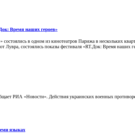
ок: Время наших героев»
 состоялись в одном из кинотеатров Парижа в нескольких кварт
лах от Лувра, состоялись показы фестиваля «RT.Док: Время наших
бщает РИА «Новости». Действия украинских военных противореч
семи языках