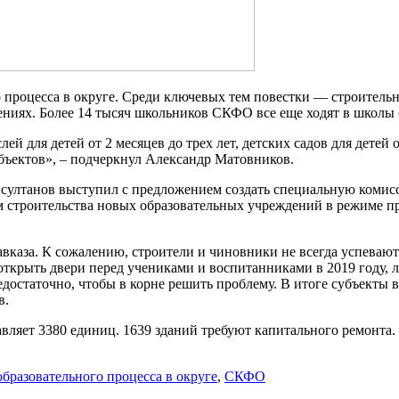
процесса в округе. Среди ключевых тем повестки — строительн
ниях. Более 14 тысяч школьников СКФО все еще ходят в школы
й для детей от 2 месяцев до трех лет, детских садов для детей 
бъектов», – подчеркнул Александр Матовников.
султанов выступил с предложением создать специальную комис
 строительства новых образовательных учреждений в режиме п
авказа. К сожалению, строители и чиновники не всегда успевают
открыть двери перед учениками и воспитанниками в 2019 году, л
едостаточно, чтобы в корне решить проблему. В итоге субъекты
в.
ляет 3380 единиц. 1639 зданий требуют капитального ремонта.
бразовательного процесса в округе
,
СКФО