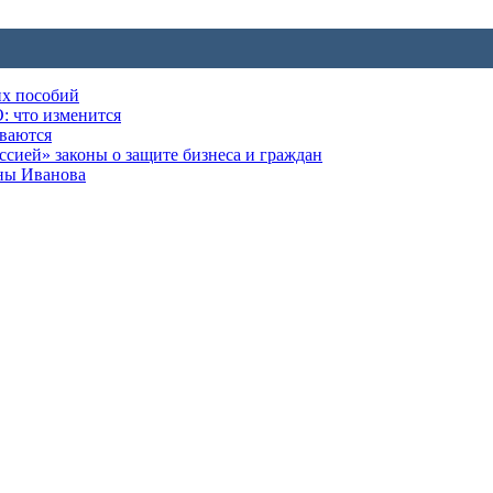
их пособий
: что изменится
ываются
ией» законы о защите бизнеса и граждан
оны Иванова