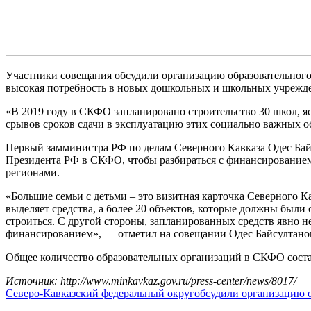
Участники совещания обсудили организацию образовательного 
высокая потребность в новых дошкольных и школьных учрежде
«В 2019 году в СКФО запланировано строительство 30 школ, ясле
срывов сроков сдачи в эксплуатацию этих социально важных о
Первый замминистра РФ по делам Северного Кавказа Одес Бай
Президента РФ в СКФО, чтобы разбираться с финансированием
регионами.
«Большие семьи с детьми – это визитная карточка Северного К
выделяет средства, а более 20 объектов, которые должны были 
строиться. С другой стороны, запланированных средств явно н
финансированием», — отметил на совещании Одес Байсултано
Общее количество образовательных организаций в СКФО состав
Источник: http://www.minkavkaz.gov.ru/press-center/news/8017/
Северо-Кавказский федеральный округ
обсудили организацию о