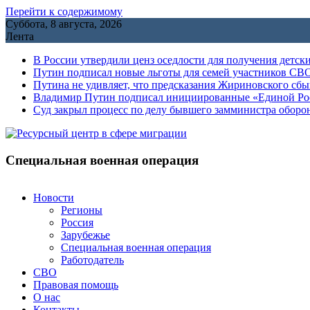
Перейти к содержимому
Суббота, 8 августа, 2026
Лента
В России утвердили ценз оседлости для получения детск
Путин подписал новые льготы для семей участников СВО
Путина не удивляет, что предсказания Жириновского сб
Владимир Путин подписал инициированные «Единой Росс
Cуд закрыл процесс по делу бывшего замминистра обор
Специальная военная операция
Новости
Регионы
Россия
Зарубежье
Специальная военная операция
Работодатель
СВО
Правовая помощь
О нас
Контакты