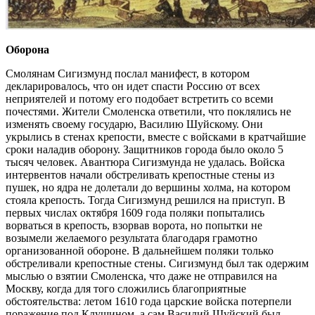
Оборона
Смолянам Сигизмунд послал манифест, в котором
декларировалось, что он идет спасти Россию от всех
неприятелей и потому его подобает встретить со всеми
почестями. Жители Смоленска ответили, что поклялись не
изменять своему государю, Василию Шуйскому. Они
укрылись в стенах крепости, вместе с войсками в кратчайшие
сроки наладив оборону. Защитников города было около 5
тысяч человек. Авантюра Сигизмунда не удалась. Войска
интервентов начали обстреливать крепостные стены из
пушек, но ядра не долетали до вершины холма, на котором
стояла крепость. Тогда Сигизмунд решился на приступ. В
первых числах октября 1609 года поляки попытались
ворваться в крепость, взорвав ворота, но попытки не
возымели желаемого результата благодаря грамотно
организованной обороне. В дальнейшем поляки только
обстреливали крепостные стены. Сигизмунд был так одержим
мыслью о взятии Смоленска, что даже не отправился на
Москву, когда для того сложились благоприятные
обстоятельства: летом 1610 года царские войска потерпели
поражение под Клушином, а сам Василий Шуйский был