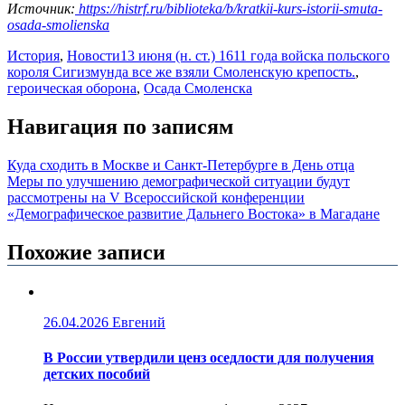
Источник:
https://histrf.ru/biblioteka/b/kratkii-kurs-istorii-smuta-
osada-smolienska
История
,
Новости
13 июня (н. ст.) 1611 года войска польского
короля Сигизмунда все же взяли Смоленскую крепость.
,
героическая оборона
,
Осада Смоленска
Навигация по записям
Куда сходить в Москве и Санкт-Петербурге в День отца
Меры по улучшению демографической ситуации будут
рассмотрены на V Всероссийской конференции
«Демографическое развитие Дальнего Востока» в Магадане
Похожие записи
26.04.2026
Евгений
В России утвердили ценз оседлости для получения
детских пособий