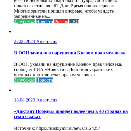
всего в нескольких кварталах от Лувра, состоялись
показы фестиваля «RT.Док: Время наших героев».
Многие зрители пришли впервые, чтобы увидеть
запрещенные на...
Зарубежье
Новости
Россия
СВО
27.06.2023
Анастасия
В ООН заявили о нарушении Киевом прав человека
В ООН указали на нарушение Киевом прав человека,
сообщает РИА «Новости». Действия украинских
военных противоречат правам человека...
Зарубежье
Новости
18.04.2023
Анастасия
«Диктант Победы» пройдёт более чем в 40 странах на
семи языках
Источник: https://russkiymir.ru/news/312425/