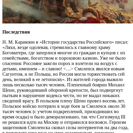
Последствия
Н. М. Карамзин в «Истории государства Российского» писал:
«Ляхи, везде одолевая, стремились к главному храму
Богоматери, где заперлися многие из граждан и купцов с их
семействами, богатством и пороховою казною. Уже не было
спасения: Россияне зажгли порох и взлетели на воздух с
детьми, имением – и славою! <…> Смоленск явился новым
Сагунтом, и не Польша, но Россия могла торжествовать сей
день, великий в ее летописях». Из жителей города выжило
лишь несколько тысяч человек. Плененный боярин Михаил
Шеин, руководивший обороной крепости, был подвергнут
пыткам в нарушение кодекса чести, но не выдал никаких
сведений врагу. В польском плену Шеин провел восемь лет.
Польское войско потеряло в ходе боев за Смоленск около 30
тысяч человек (с учетом подкреплений, приходивших во
время осады) и было деморализовано, так что Сигизмунд III
не решился идти на Москву и отправился восвояси. Героизм
защитников Смоленска сковал силы интервентов на два года,
в результате чего враг не смог оккупировать жизненно