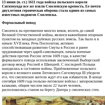
13 июня (н. ст.) 1611 года войска польского короля
Сигизмунда все же взяли Смоленскую крепость. Ее почти
двухлетняя героическая оборона стала одним из самых
известных подвигов Смоленска.
Формальный повод
Смоленск на протяжении многих веков, вплоть до самой
Великой Отечественной войны, являлся важнейшим опорным
пунктом на западных рубежах русских земель. Так было и в
начале XVII века. Речь Посполитая, активно
способствовавшая развитию Смуты в России и ранее
орудовавшая через царей-самозванцев, начала военные
действия против России летом 1609 года, в качестве
формального повода использовав заключенный Выборгский
договор между Россией и Швецией. С последней Польша
находилась в состоянии войны. Приближенные польского
короля и великого князя Литовского Сигизмунда III убедили
его, что смоленские жители ждут его как избавителя. В конце
сентября 1609 года польско-литовские войска с запорожскими
казаками, общим числом около 22 тысяч человек,
расположились станом на берегу Днепра у смоленских стен.