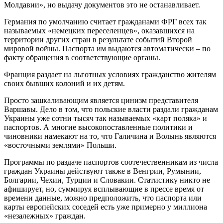
Молдавии», но выдачу документов это не останавливает.
Германия по умолчанию считает гражданами ФРГ всех так
называемых «немецких переселенцев», оказавшихся на
территории других стран в результате событий Второй
мировой войны. Паспорта им выдаются автоматически – по
факту обращения в соответствующие органы.
Франция раздает на льготных условиях гражданство жителям
своих бывших колоний и их детям.
Просто зашкаливающим является цинизм представителя
Варшавы. Дело в том, что польские власти раздали гражданам
Украины уже сотни тысяч так называемых «карт поляка» и
паспортов. А многие высокопоставленные политики и
чиновники намекают на то, что Галичина и Волынь являются
«восточными землями» Польши.
Программы по раздаче паспортов соотечественникам из числа
граждан Украины действуют также в Венгрии, Румынии,
Болгарии, Чехии, Турции и Словакии. Статистику никто не
афиширует, но, суммируя всплывающие в прессе время от
времени данные, можно предположить, что паспорта или
карты европейских соседей есть уже примерно у миллиона
«незалежных» граждан.