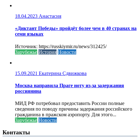
18.04.2023
Анастасия
«Диктант Победы» пройдёт более чем в 40 странах на
семи языках
Источник: https://russkiymir.ru/news/312425/
Зарубежье
История
Новости
15.09.2021
Екатерина Сдвижкова
Москва направила Праге ноту из-за задержания
россиянина
МИД РФ потребовал предоставить России полные
сведения по поводу причины задержания российского
гражданина в пражском аэропорту. Для этого...
Зарубежье
Новости
Контакты