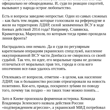
официально не обнародованы. И, судя по реакции соцсетей,
вызывают у народа острое любопытство.
Есть и вопросы заведомо непростые. Один из самых сложных
– как быть тем людям, которые голосовали на референдуме и
жили на территориях ЛДНР, силой захваченных ВСУ в ходе
боевых действий 2014 года? Например, Славянска,
Краматорска, Мариуполя, по которым тогда прямо проходила
линия фронта?
Настрадались они немало. Да и судя по регулярным
карательным операциям украинских спецслужб, население
оккупированной ВСУ части Донбасса не смирилось со своей
судьбой. Так что, по идее, его моральные права не должны
отличаться от моральных прав тех, города и села кого
ополчению все-таки удалось отстоять.
Отвлекаясь от вопросов, отметим – в целом, как население
ЛДНР, так и большинство россиян отреагировали на новость
позитивно. Кое-кто, правда, поскрипел зубами по поводу
того, почему так поздно – но таких тоже можно понять…
Зато в Киеве произошла форменная истерика. Команда
Владимира Зеленского назвала действия России
«подтверждением агрессии», а украинский МИД потребовал