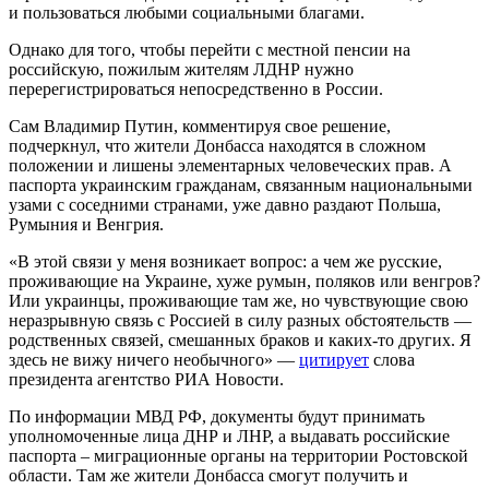
и пользоваться любыми социальными благами.
Однако для того, чтобы перейти с местной пенсии на
российскую, пожилым жителям ЛДНР нужно
перерегистрироваться непосредственно в России.
Сам Владимир Путин, комментируя свое решение,
подчеркнул, что жители Донбасса находятся в сложном
положении и лишены элементарных человеческих прав. А
паспорта украинским гражданам, связанным национальными
узами с соседними странами, уже давно раздают Польша,
Румыния и Венгрия.
«В этой связи у меня возникает вопрос: а чем же русские,
проживающие на Украине, хуже румын, поляков или венгров?
Или украинцы, проживающие там же, но чувствующие свою
неразрывную связь с Россией в силу разных обстоятельств —
родственных связей, смешанных браков и каких-то других. Я
здесь не вижу ничего необычного» —
цитирует
слова
президента агентство РИА Новости.
По информации МВД РФ, документы будут принимать
уполномоченные лица ДНР и ЛНР, а выдавать российские
паспорта – миграционные органы на территории Ростовской
области. Там же жители Донбасса смогут получить и