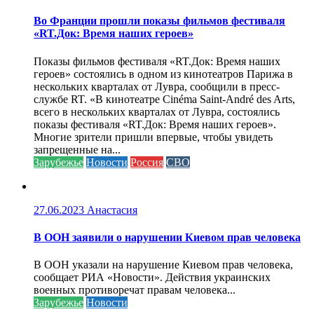
Во Франции прошли показы фильмов фестиваля
«RT.Док: Время наших героев»
Показы фильмов фестиваля «RT.Док: Время наших
героев» состоялись в одном из кинотеатров Парижа в
нескольких кварталах от Лувра, сообщили в пресс-
службе RT. «В кинотеатре Cinéma Saint-André des Arts,
всего в нескольких кварталах от Лувра, состоялись
показы фестиваля «RT.Док: Время наших героев».
Многие зрители пришли впервые, чтобы увидеть
запрещенные на...
Зарубежье
Новости
Россия
СВО
27.06.2023
Анастасия
В ООН заявили о нарушении Киевом прав человека
В ООН указали на нарушение Киевом прав человека,
сообщает РИА «Новости». Действия украинских
военных противоречат правам человека...
Зарубежье
Новости