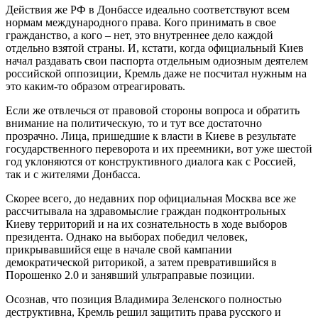
Действия же РФ в Донбассе идеально соответствуют всем
нормам международного права. Кого принимать в свое
гражданство, а кого – нет, это внутреннее дело каждой
отдельно взятой страны. И, кстати, когда официальный Киев
начал раздавать свои паспорта отдельным одиозным деятелем
российской оппозиции, Кремль даже не посчитал нужным на
это каким-то образом отреагировать.
Если же отвлечься от правовой стороны вопроса и обратить
внимание на политическую, то и тут все достаточно
прозрачно. Лица, пришедшие к власти в Киеве в результате
государственного переворота и их преемники, вот уже шестой
год уклоняются от конструктивного диалога как с Россией,
так и с жителями Донбасса.
Скорее всего, до недавних пор официальная Москва все же
рассчитывала на здравомыслие граждан подконтрольных
Киеву территорий и на их сознательность в ходе выборов
президента. Однако на выборах победил человек,
прикрывавшийся еще в начале свой кампании
демократической риторикой, а затем превратившийся в
Порошенко 2.0 и занявший ультраправые позиции.
Осознав, что позиция Владимира Зеленского полностью
деструктивна, Кремль решил защитить права русского и