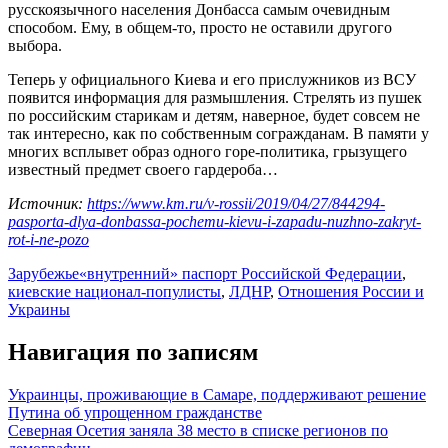
русскоязычного населения Донбасса самым очевидным
способом. Ему, в общем-то, просто не оставили другого
выбора.
Теперь у официального Киева и его прислужников из ВСУ
появится информация для размышления. Стрелять из пушек
по российским старикам и детям, наверное, будет совсем не
так интересно, как по собственным согражданам. В памяти у
многих всплывет образ одного горе-политика, грызущего
известный предмет своего гардероба…
Источник:
https://www.km.ru/v-rossii/2019/04/27/844294-
pasporta-dlya-donbassa-pochemu-kievu-i-zapadu-nuzhno-zakryt-
rot-i-ne-pozo
Зарубежье
«внутренний» паспорт Российской Федерации
,
киевские национал-популисты
,
ЛДНР
,
Отношения России и
Украины
Навигация по записям
Украинцы, проживающие в Самаре, поддерживают решение
Путина об упрощенном гражданстве
Северная Осетия заняла 38 место в списке регионов по