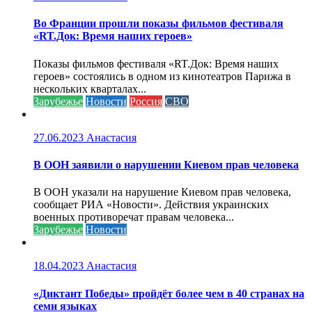
Во Франции прошли показы фильмов фестиваля
«RT.Док: Время наших героев»
Показы фильмов фестиваля «RT.Док: Время наших
героев» состоялись в одном из кинотеатров Парижа в
нескольких кварталах...
Зарубежье
Новости
Россия
СВО
27.06.2023
Анастасия
В ООН заявили о нарушении Киевом прав человека
В ООН указали на нарушение Киевом прав человека,
сообщает РИА «Новости». Действия украинских
военных противоречат правам человека...
Зарубежье
Новости
18.04.2023
Анастасия
«Диктант Победы» пройдёт более чем в 40 странах на
семи языках