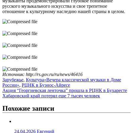
музыканты продемонстрировали глубокое понимание
русского музыкального искусства и свое трепетное
отношение к культурному наследию нашей страны в целом.
Источник: http://rs.gov.ru/ru/news/46416
Зарубежье
,
Культура
«Вечера классической музыки в Доме
России»
,
РЦНК в Буэнос-Айресе
Навигация
Акция “Георгиевская ленточка” прошла в РЦНК в Бухаресте
Хабаровский край потерял еще 7 тысяч человек
по
записям
Похожие записи
24.04.2026
Евгений