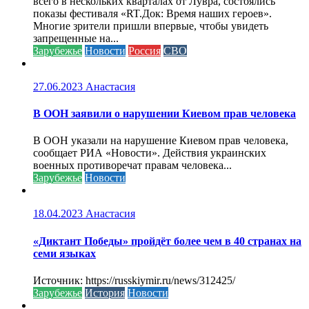
всего в нескольких кварталах от Лувра, состоялись
показы фестиваля «RT.Док: Время наших героев».
Многие зрители пришли впервые, чтобы увидеть
запрещенные на...
Зарубежье
Новости
Россия
СВО
27.06.2023
Анастасия
В ООН заявили о нарушении Киевом прав человека
В ООН указали на нарушение Киевом прав человека,
сообщает РИА «Новости». Действия украинских
военных противоречат правам человека...
Зарубежье
Новости
18.04.2023
Анастасия
«Диктант Победы» пройдёт более чем в 40 странах на
семи языках
Источник: https://russkiymir.ru/news/312425/
Зарубежье
История
Новости