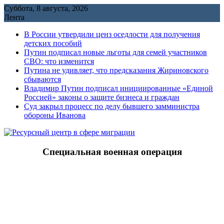
Перейти
Суббота, 8 августа, 2026
к
Лента
содержимому
В России утвердили ценз оседлости для получения
детских пособий
Путин подписал новые льготы для семей участников
СВО: что изменится
Путина не удивляет, что предсказания Жириновского
сбываются
Владимир Путин подписал инициированные «Единой
Россией» законы о защите бизнеса и граждан
Cуд закрыл процесс по делу бывшего замминистра
обороны Иванова
Специальная военная операция