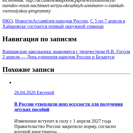
Источник: http://ассамблеянародов.рф/news/assambleya-
narodov-rossii-nachinaet-seriyu-okruzhnyh-seminarov-v-ramkah-
vserossiyskoy-programmy
НКО
,
Новости
Ассамблея народов России
,
С 5 по 7 апреля в
Хабаровске состоится первый окружной семинар
Навигация по записям
Варшавские школьники знакомятся с творчеством Н.В. Гоголя
2 апреля — День единения народов России и Беларуси
Похожие записи
26.04.2026
Евгений
В России утвердили ценз оседлости для получения
детских пособий
Изменение вступит в силу с 1 апреля 2027 года
Правительство России закрепило норму, согласно
которой иностранцы...