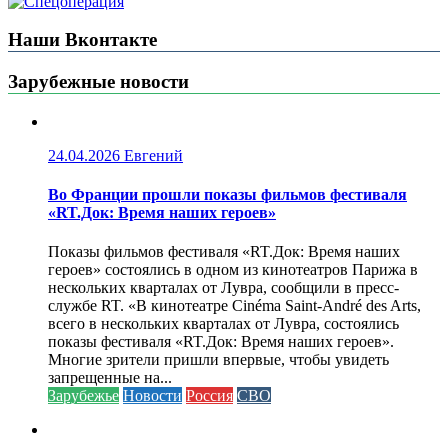
Наши Вконтакте
Зарубежные новости
24.04.2026
Евгений
Во Франции прошли показы фильмов фестиваля
«RT.Док: Время наших героев»
Показы фильмов фестиваля «RT.Док: Время наших
героев» состоялись в одном из кинотеатров Парижа в
нескольких кварталах от Лувра, сообщили в пресс-
службе RT. «В кинотеатре Cinéma Saint-André des Arts,
всего в нескольких кварталах от Лувра, состоялись
показы фестиваля «RT.Док: Время наших героев».
Многие зрители пришли впервые, чтобы увидеть
запрещенные на...
Зарубежье
Новости
Россия
СВО