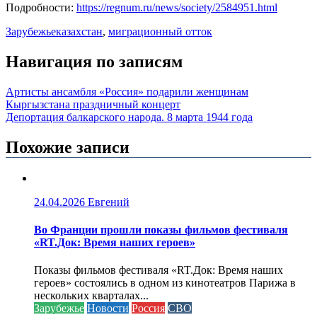
Подробности:
https://regnum.ru/news/society/2584951.html
Зарубежье
казахстан
,
миграционный отток
Навигация по записям
Артисты ансамбля «Россия» подарили женщинам
Кыргызстана праздничный концерт
Депортация балкарского народа. 8 марта 1944 года
Похожие записи
24.04.2026
Евгений
Во Франции прошли показы фильмов фестиваля
«RT.Док: Время наших героев»
Показы фильмов фестиваля «RT.Док: Время наших
героев» состоялись в одном из кинотеатров Парижа в
нескольких кварталах...
Зарубежье
Новости
Россия
СВО