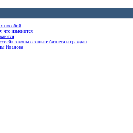
их пособий
: что изменится
ываются
ией» законы о защите бизнеса и граждан
оны Иванова