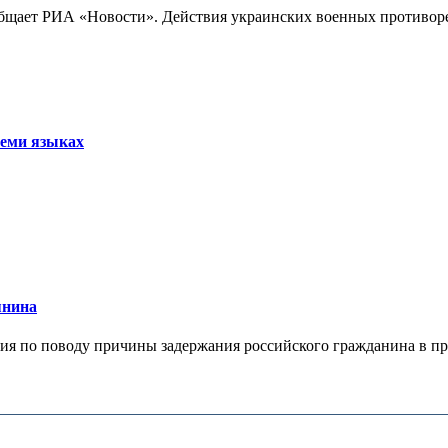
бщает РИА «Новости». Действия украинских военных противореч
семи языках
янина
я по поводу причины задержания российского гражданина в праж