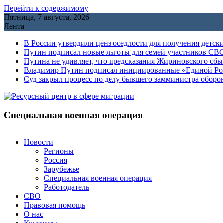
Перейти к содержимому
Пятница, 7 августа, 2026
Лента
В России утвердили ценз оседлости для получения детск
Путин подписал новые льготы для семей участников СВО
Путина не удивляет, что предсказания Жириновского сб
Владимир Путин подписал инициированные «Единой Росс
Cуд закрыл процесс по делу бывшего замминистра обор
Специальная военная операция
Новости
Регионы
Россия
Зарубежье
Специальная военная операция
Работодатель
СВО
Правовая помощь
О нас
Контакты