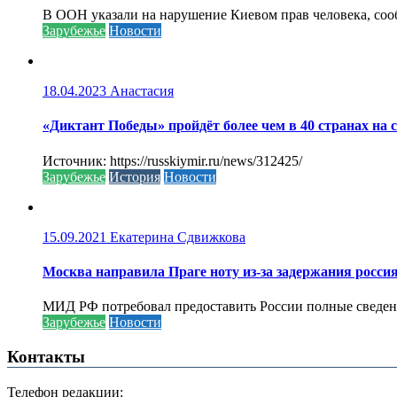
В ООН указали на нарушение Киевом прав человека, соо
Зарубежье
Новости
18.04.2023
Анастасия
«Диктант Победы» пройдёт более чем в 40 странах на 
Источник: https://russkiymir.ru/news/312425/
Зарубежье
История
Новости
15.09.2021
Екатерина Сдвижкова
Москва направила Праге ноту из-за задержания росси
МИД РФ потребовал предоставить России полные сведени
Зарубежье
Новости
Контакты
Телефон редакции: