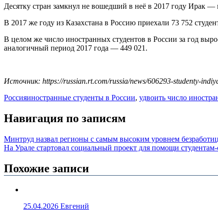
Десятку стран замкнул не вошедший в неё в 2017 году Ирак — и
В 2017 же году из Казахстана в Россию приехали 73 752 студент
В целом же число иностранных студентов в России за год выро
аналогичный период 2017 года — 449 021.
Источник: https://russian.rt.com/russia/news/606293-studenty-indiya
Россия
иностранные студенты в России
,
удвоить число иностра
Навигация по записям
Минтруд назвал регионы с самым высоким уровнем безработи
На Урале стартовал социальный проект для помощи студентам
Похожие записи
25.04.2026
Евгений