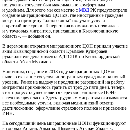
получения госуслуг был максимально комфортным
и удобным. Для этого мы совместно с
МВД
РК предусмотрели
создание миграционных ЦОНов, где иностранные граждане
могут по принципу “одного окна” получать услуги
в кратчайшие сроки. Теперь такая возможность появилась
и у трудовых мигрантов, приехавших в Кызылординскую
область», — добавил он.
В церемонии открытия миграционного ЦОН приняли участие
аким Кызылординской области Крымбек Кушербаев,
руководитель департамента АДГСПК по Кызылординской
области Абзал Мухимов.
Напомним, создание в 2018 году миграционных ЦОНов
вывело оказание госуслуг иностранным гражданам на новый
уровень. Ранее на выдачу и продление разрешений на работу
мигрантам приходилось тратить от трех до пяти дней, теперь
этот процесс осуществляется через миграционные ЦОНы
в течение двух часов. Здесь трудовым мигрантам оказываются
все необходимые услуги, включая медицинский осмотр,
дактилоскопию, оформление страхового полиса и присвоение
ИИН.
На сегодняшний день миграционные ЦОНы функционируют
в городах Астана, Алматы, Шымкент, Атырау, Уральск,