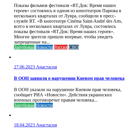
Показы фильмов фестиваля «RT.Док: Время наших
героев» состоялись в одном из кинотеатров Парижа в
нескольких кварталах от Лувра, сообщили в пресс-
службе RT. «В кинотеатре Cinéma Saint-André des Arts,
всего в нескольких кварталах от Лувра, состоялись
показы фестиваля «RT.Док: Время наших героев».
Многие зрители пришли впервые, чтобы увидеть
запрещенные на...
Зарубежье
Новости
Россия
СВО
27.06.2023
Анастасия
В ООН заявили о нарушении Киевом прав человека
В ООН указали на нарушение Киевом прав человека,
сообщает РИА «Новости». Действия украинских
военных противоречат правам человека...
Зарубежье
Новости
18.04.2023
Анастасия