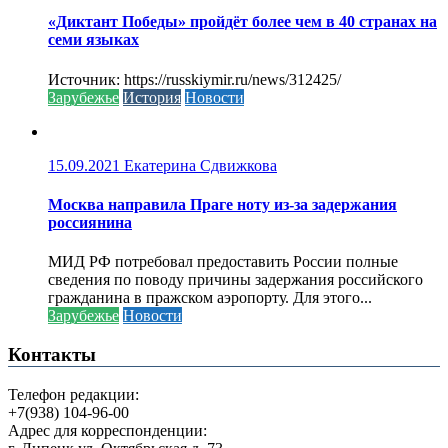
«Диктант Победы» пройдёт более чем в 40 странах на
семи языках
Источник: https://russkiymir.ru/news/312425/
Зарубежье
История
Новости
15.09.2021
Екатерина Сдвижкова
Москва направила Праге ноту из-за задержания
россиянина
МИД РФ потребовал предоставить России полные
сведения по поводу причины задержания российского
гражданина в пражском аэропорту. Для этого...
Зарубежье
Новости
Контакты
Телефон редакции:
+7(938) 104-96-00
Адрес для корреспонденции: