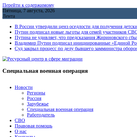
Перейти к содержимому
Пятница, 7 августа, 2026
Лента
В России утвердили ценз оседлости для получения детск
Путин подписал новые льготы для семей участников СВО
Путина не удивляет, что предсказания Жириновского сб
Владимир Путин подписал инициированные «Единой Росс
Cуд закрыл процесс по делу бывшего замминистра обор
Специальная военная операция
Новости
Регионы
Россия
Зарубежье
Специальная военная операция
Работодатель
СВО
Правовая помощь
О нас
Контакты