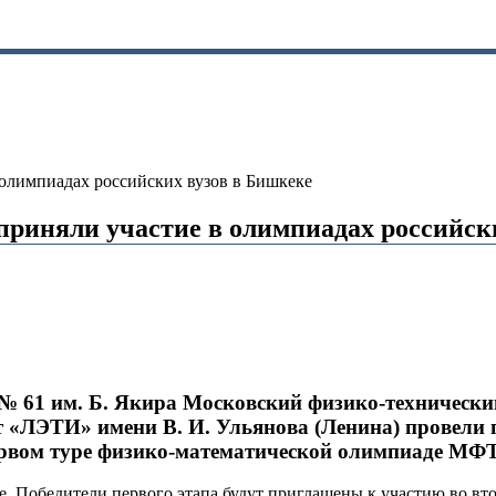
 олимпиадах российских вузов в Бишкеке
риняли участие в олимпиадах российск
 61 им. Б. Якира Московский физико-технический
ет «ЛЭТИ» имени В. И. Ульянова (Ленина) провел
первом туре физико-математической олимпиаде МФ
 Победители первого этапа будут приглашены к участию во вто