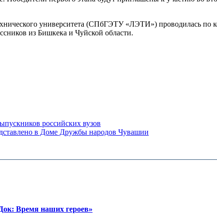
хнического университета (СПбГЭТУ «ЛЭТИ») проводилась по ко
ссников из Бишкека и Чуйской области.
выпускников российских вузов
дставлено в Доме Дружбы народов Чувашии
ок: Время наших героев»