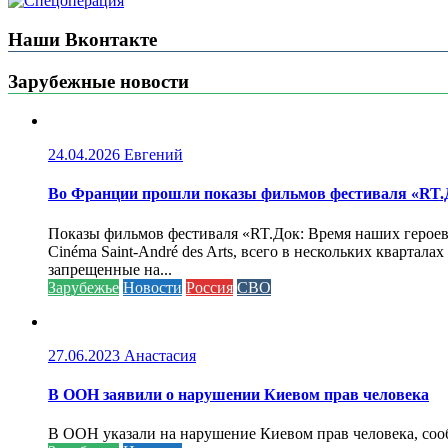
Наши Вконтакте
Зарубежные новости
24.04.2026
Евгений
Во Франции прошли показы фильмов фестиваля «RT.Д
Показы фильмов фестиваля «RT.Док: Время наших героев»
Cinéma Saint-André des Arts, всего в нескольких кварта
запрещенные на...
Зарубежье
Новости
Россия
СВО
27.06.2023
Анастасия
В ООН заявили о нарушении Киевом прав человека
В ООН указали на нарушение Киевом прав человека, соо