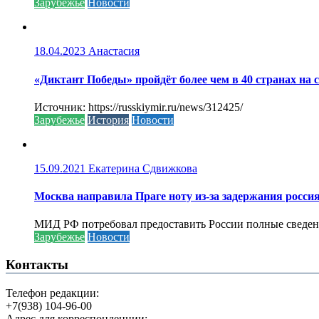
Зарубежье
Новости
18.04.2023
Анастасия
«Диктант Победы» пройдёт более чем в 40 странах на 
Источник: https://russkiymir.ru/news/312425/
Зарубежье
История
Новости
15.09.2021
Екатерина Сдвижкова
Москва направила Праге ноту из-за задержания росси
МИД РФ потребовал предоставить России полные сведени
Зарубежье
Новости
Контакты
Телефон редакции:
+7(938) 104-96-00
Адрес для корреспонденции: