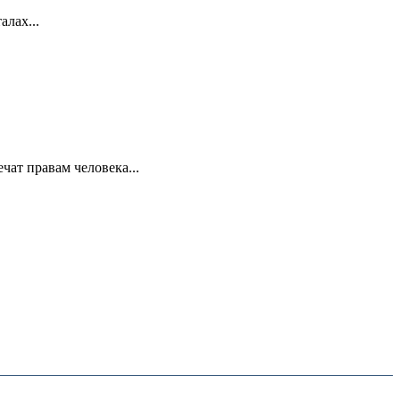
лах...
ат правам человека...