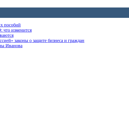
их пособий
: что изменится
ываются
ией» законы о защите бизнеса и граждан
оны Иванова