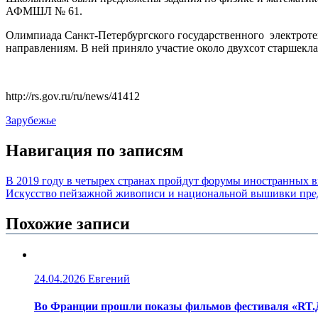
АФМШЛ № 61.
Олимпиада Санкт-Петербургского государственного электроте
направлениям. В ней приняло участие около двухсот старшекла
http://rs.gov.ru/ru/news/41412
Зарубежье
Навигация по записям
В 2019 году в четырех странах пройдут форумы иностранных 
Искусство пейзажной живописи и национальной вышивки пре
Похожие записи
24.04.2026
Евгений
Во Франции прошли показы фильмов фестиваля «RT.Д