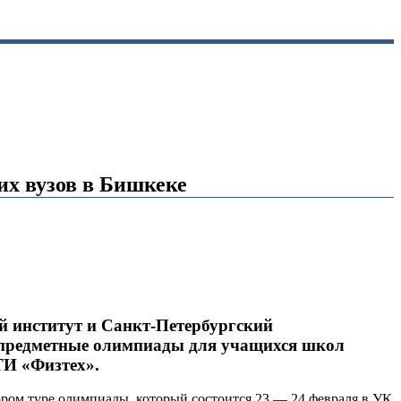
их вузов в Бишкеке
 институт и Санкт-Петербургский
и предметные олимпиады для учащихся школ
ТИ «Физтех».
ром туре олимпиады, который состоится 23 — 24 февраля в УК