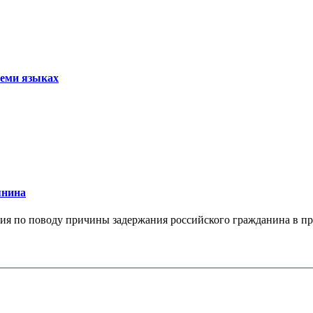
семи языках
янина
я по поводу причины задержания российского гражданина в праж