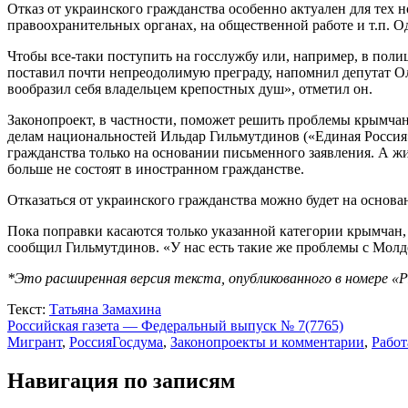
Отказ от украинского гражданства особенно актуален для тех 
правоохранительных органах, на общественной работе и т.п. Од
Чтобы все-таки поступить на госслужбу или, например, в поли
поставил почти непреодолимую преграду, напомнил депутат Ол
вообразил себя владельцем крепостных душ», отметил он.
Законопроект, в частности, поможет решить проблемы крымчан,
делам национальностей Ильдар Гильмутдинов («Единая Россия»
гражданства только на основании письменного заявления. А ж
больше не состоят в иностранном гражданстве.
Отказаться от украинского гражданства можно будет на основ
Пока поправки касаются только указанной категории крымчан, 
сообщил Гильмутдинов. «У нас есть такие же проблемы с Молд
*Это расширенная версия текста, опубликованного в номере «
Текст:
Татьяна Замахина
Российская газета — Федеральный выпуск № 7(7765)
Мигрант
,
Россия
Госдума
,
Законопроекты и комментарии
,
Работ
Навигация по записям