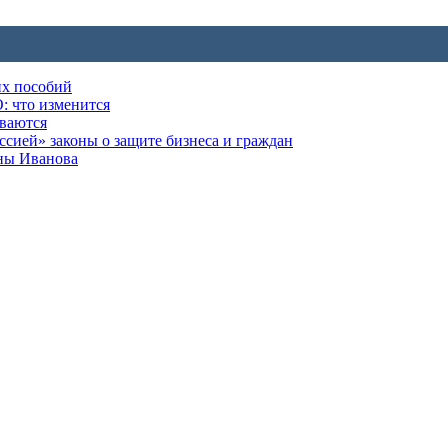
их пособий
: что изменится
ываются
ией» законы о защите бизнеса и граждан
оны Иванова