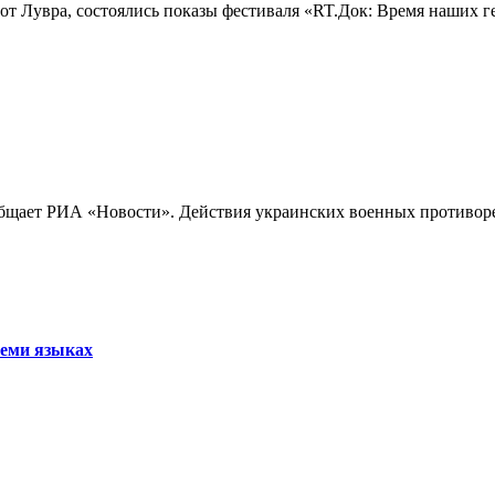
лах от Лувра, состоялись показы фестиваля «RT.Док: Время наших
бщает РИА «Новости». Действия украинских военных противореч
семи языках