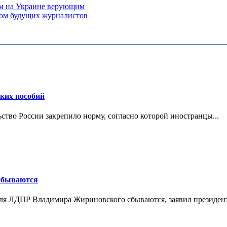
ым на Украине верующим
дом будущих журналистов
ских пособий
ьство России закрепило норму, согласно которой иностранцы...
 сбываются
теля ЛДПР Владимира Жириновского сбываются, заявил президент