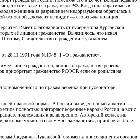
ёт, что не является гражданкой РФ. Когда она обратилась в
олодая женщина за разрешением недоразумения обратилась в
вой основной документ не видит — его изъяла полиция.
рситет. Имеет благодарность от губернатора Курганской
оторых её лишили гражданства. Выяснилось, что некая
 Поэтому Свидетельство о рождении с указанием
 от 28.11.1991 года №1948−1 «О гражданстве».
имеет иное гражданство, вопрос о гражданстве ребенка
ок приобретает гражданство РСФСР, если он родился на
уполномоченного по правам ребенка при губернаторе
таревшей правовой нормы. В России выведен новый архетип —
рхетипа полностью повторяют коренные народы России, а вот с
транцев, подлежащих к выдворению. Авторский коллектив
, которые узнают о своём «негражданстве», приобретая билет
 словам Людмилы Лукашёвой, с момента присоединения органов