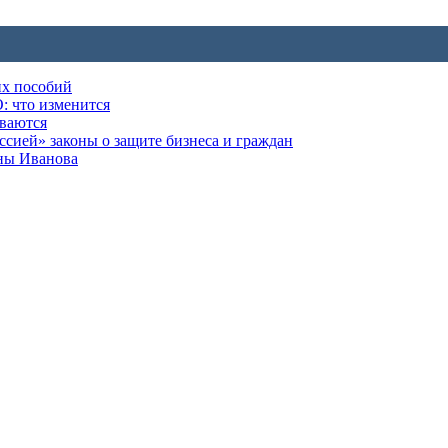
их пособий
: что изменится
ываются
ией» законы о защите бизнеса и граждан
оны Иванова