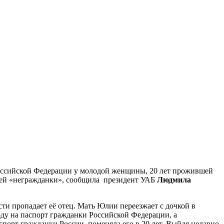
 Российской Федерации у молодой женщины, 20 лет прожившей
лей «негражданки», сообщила президент УАБ
Людмила
сти пропадает её отец. Мать Юлии переезжает с дочкой в
оду на паспорт гражданки Российской Федерации, а
порт гражданки России, поменяла его в 20 лет. Выйдя недавно