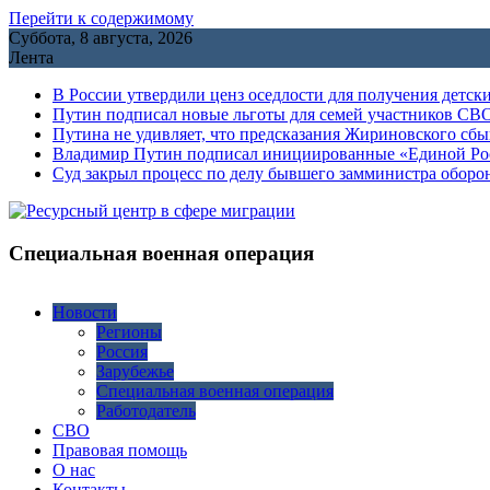
Перейти к содержимому
Суббота, 8 августа, 2026
Лента
В России утвердили ценз оседлости для получения детск
Путин подписал новые льготы для семей участников СВО
Путина не удивляет, что предсказания Жириновского сб
Владимир Путин подписал инициированные «Единой Росс
Cуд закрыл процесс по делу бывшего замминистра обор
Специальная военная операция
Новости
Регионы
Россия
Зарубежье
Специальная военная операция
Работодатель
СВО
Правовая помощь
О нас
Контакты