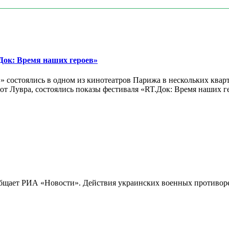
ок: Время наших героев»
 состоялись в одном из кинотеатров Парижа в нескольких кварт
лах от Лувра, состоялись показы фестиваля «RT.Док: Время наших
бщает РИА «Новости». Действия украинских военных противореч