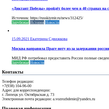
«Диктант Победы» пройдёт более чем в 40 странах на 
Источник: https://russkiymir.ru/news/312425/
Зарубежье
История
Новости
15.09.2021
Екатерина Сдвижкова
Москва направила Праге ноту из-за задержания росси
МИД РФ потребовал предоставить России полные сведени
Зарубежье
Новости
Контакты
Телефон редакции:
+7(938) 104-96-00
Адрес для корреспонденции:
г. Липецк ул. Октябрьская д. 73
Электронная почта редакции: a.vozrozhdenie@yandex.ru
Правовая информация