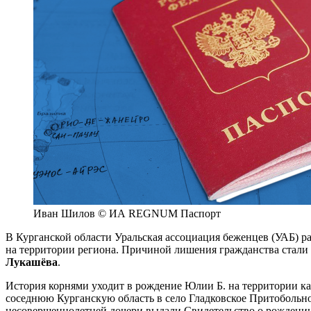
Иван Шилов © ИА REGNUM Паспорт
В Курганской области Уральская ассоциация беженцев (УАБ) 
на территории региона. Причиной лишения гражданства стали
Лукашёва
.
История корнями уходит в рождение Юлии Б. на территории каза
соседнюю Курганскую область в село Гладковское Притобольно
несовершеннолетней дочери выдали Свидетельство о рождении 