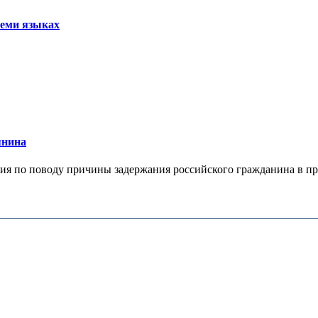
семи языках
янина
я по поводу причины задержания российского гражданина в праж