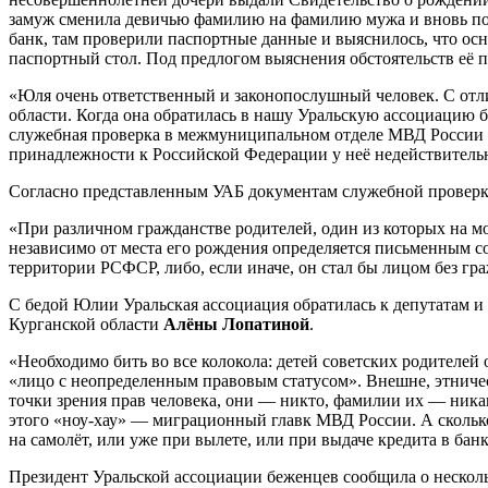
замуж сменила девичью фамилию на фамилию мужа и вновь получ
банк, там проверили паспортные данные и выяснилось, что о
паспортный стол. Под предлогом выяснения обстоятельств её п
«Юля очень ответственный и законопослушный человек. С отл
области. Когда она обратилась в нашу Уральскую ассоциацию 
служебная проверка в межмуниципальном отделе МВД России «
принадлежности к Российской Федерации у неё недействител
Согласно представленным УАБ документам служебной проверки,
«При различном гражданстве родителей, один из которых на мо
независимо от места его рождения определяется письменным с
территории РСФСР, либо, если иначе, он стал бы лицом без гра
С бедой Юлии Уральская ассоциация обратилась к депутатам и
Курганской области
Алёны Лопатиной
.
«Необходимо бить во все колокола: детей советских родителе
«лицо с неопределенным правовым статусом». Внешне, этничес
точки зрения прав человека, они — никто, фамилии их — ник
этого «ноу-хау» — миграционный главк МВД России. А сколько 
на самолёт, или уже при вылете, или при выдаче кредита в б
Президент Уральской ассоциации беженцев сообщила о нескол