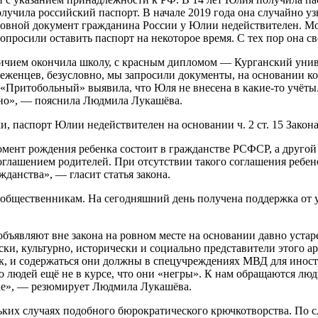
ила российский паспорт. В начале 2019 года она случайно узна
сновной документ гражданина России у Юлии недействителен. М
опросили оставить паспорт на некоторое время. С тех пор она с
ичием окончила школу, с красным дипломом — Курганский униве
беженцев, безусловно, мы запросили документы, на основании к
Притобольный» выявила, что Юля не внесена в какие-то учёты.
ьно», — пояснила Людмила Лукашёва.
 паспорт Юлии недействителен на основании ч. 2 ст. 15 Закона
мент рождения ребенка состоит в гражданстве РСФСР, а другой 
оглашением родителей. При отсутствии такого соглашения ребен
жданства», — гласит статья закона.
 общественникам. На сегодняшний день получена поддержка от 
й объявляют вне закона на ровном месте на основании давно ус
ки, культурно, исторически и социально представители этого а
ак, и содержаться они должны в спецучреждениях МВД для инос
людей ещё не в курсе, что они «негры». К нам обращаются люди
анке», — резюмирует Людмила Лукашёва.
ьких случаях подобного бюрократического крючкотворства. По