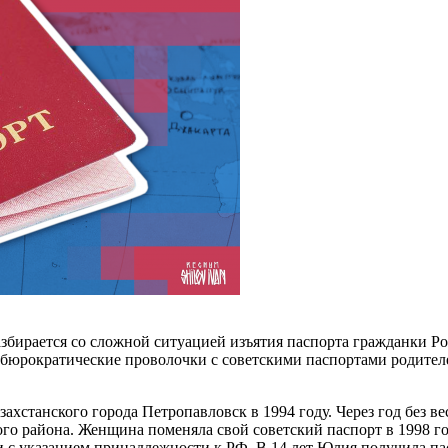
разбирается со сложной ситуацией изъятия паспорта гражданки
 бюрократические проволочки с советскими паспортами родите
хстанского города Петропавловск в 1994 году. Через год без ве
го района. Женщина поменяла свой советский паспорт в 1998 г
с указанием принадлежности к РФ. В 14 лет Юлия получила пас