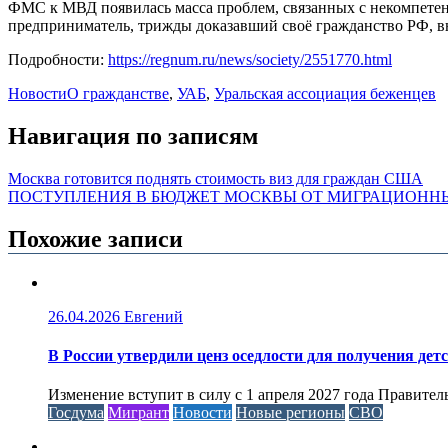
ФМС к МВД появилась масса проблем, связанных с некомпетен
предприниматель, трижды доказавший своё гражданство РФ, в
Подробности:
https://regnum.ru/news/society/2551770.html
Новости
О гражданстве
,
УАБ
,
Уральская ассоциация беженцев
Навигация по записям
Москва готовится поднять стоимость виз для граждан США
ПОСТУПЛЕНИЯ В БЮДЖЕТ МОСКВЫ ОТ МИГРАЦИОННЫХ 
Похожие записи
26.04.2026
Евгений
В России утвердили ценз оседлости для получения дет
Изменение вступит в силу с 1 апреля 2027 года Правител
Госдума
Мигрант
Новости
Новые регионы
СВО