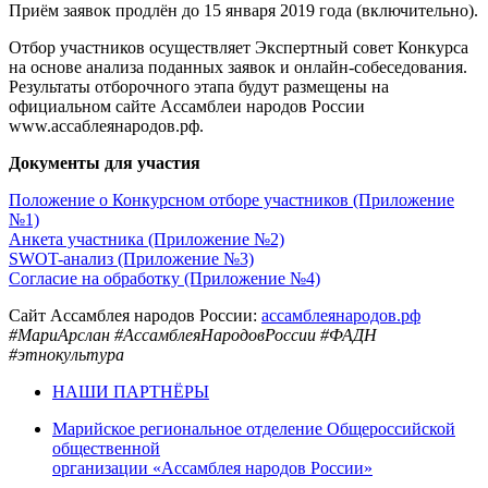
Приём заявок продлён до 15 января 2019 года (включительно).
Отбор участников осуществляет Экспертный совет Конкурса
на основе анализа поданных заявок и онлайн-собеседования.
Результаты отборочного этапа будут размещены на
официальном сайте Ассамблеи народов России
www.ассаблеянародов.рф.
Документы для участия
Положение о Конкурсном отборе участников (Приложение
№1)
Анкета участника (Приложение №2)
SWOT-анализ (Приложение №3)
Согласие на обработку (Приложение №4)
Сайт Ассамблея народов России:
ассамблеянародов.рф
#МариАрслан #АссамблеяНародовРоссии #ФАДН
#этнокультура
НАШИ ПАРТНЁРЫ
Марийское региональное отделение Общероссийской
общественной
организации «Ассамблея народов России»