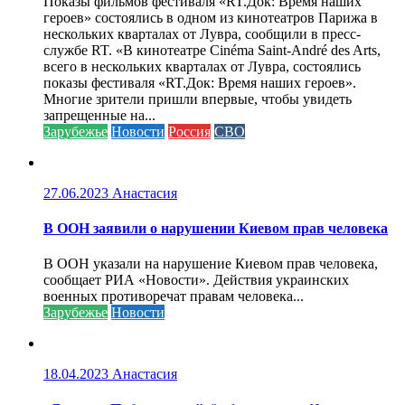
Показы фильмов фестиваля «RT.Док: Время наших
героев» состоялись в одном из кинотеатров Парижа в
нескольких кварталах от Лувра, сообщили в пресс-
службе RT. «В кинотеатре Cinéma Saint-André des Arts,
всего в нескольких кварталах от Лувра, состоялись
показы фестиваля «RT.Док: Время наших героев».
Многие зрители пришли впервые, чтобы увидеть
запрещенные на...
Зарубежье
Новости
Россия
СВО
27.06.2023
Анастасия
В ООН заявили о нарушении Киевом прав человека
В ООН указали на нарушение Киевом прав человека,
сообщает РИА «Новости». Действия украинских
военных противоречат правам человека...
Зарубежье
Новости
18.04.2023
Анастасия