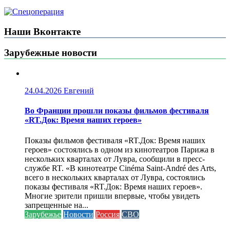
Наши Вконтакте
Зарубежные новости
24.04.2026
Евгений
Во Франции прошли показы фильмов фестиваля
«RT.Док: Время наших героев»
Показы фильмов фестиваля «RT.Док: Время наших
героев» состоялись в одном из кинотеатров Парижа в
нескольких кварталах от Лувра, сообщили в пресс-
службе RT. «В кинотеатре Cinéma Saint-André des Arts,
всего в нескольких кварталах от Лувра, состоялись
показы фестиваля «RT.Док: Время наших героев».
Многие зрители пришли впервые, чтобы увидеть
запрещенные на...
Зарубежье
Новости
Россия
СВО