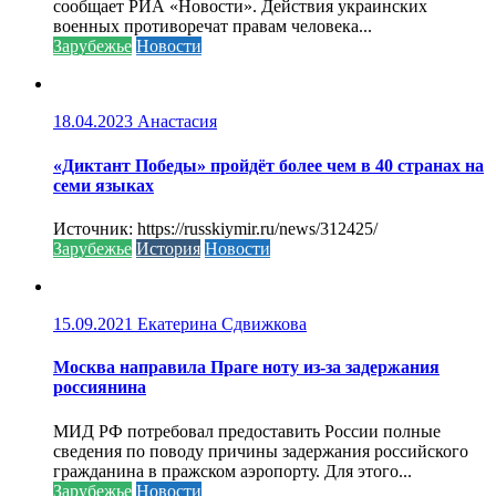
сообщает РИА «Новости». Действия украинских
военных противоречат правам человека...
Зарубежье
Новости
18.04.2023
Анастасия
«Диктант Победы» пройдёт более чем в 40 странах на
семи языках
Источник: https://russkiymir.ru/news/312425/
Зарубежье
История
Новости
15.09.2021
Екатерина Сдвижкова
Москва направила Праге ноту из-за задержания
россиянина
МИД РФ потребовал предоставить России полные
сведения по поводу причины задержания российского
гражданина в пражском аэропорту. Для этого...
Зарубежье
Новости