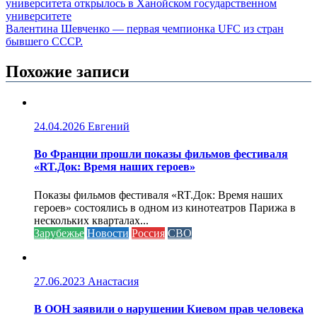
университета открылось в Ханойском государственном
университете
Валентина Шевченко — первая чемпионка UFC из стран
бывшего СССР.
Похожие записи
24.04.2026
Евгений
Во Франции прошли показы фильмов фестиваля
«RT.Док: Время наших героев»
Показы фильмов фестиваля «RT.Док: Время наших
героев» состоялись в одном из кинотеатров Парижа в
нескольких кварталах...
Зарубежье
Новости
Россия
СВО
27.06.2023
Анастасия
В ООН заявили о нарушении Киевом прав человека