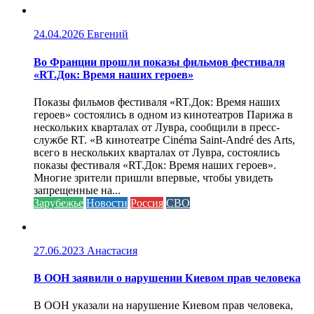
24.04.2026
Евгений
Во Франции прошли показы фильмов фестиваля
«RT.Док: Время наших героев»
Показы фильмов фестиваля «RT.Док: Время наших
героев» состоялись в одном из кинотеатров Парижа в
нескольких кварталах от Лувра, сообщили в пресс-
службе RT. «В кинотеатре Cinéma Saint-André des Arts,
всего в нескольких кварталах от Лувра, состоялись
показы фестиваля «RT.Док: Время наших героев».
Многие зрители пришли впервые, чтобы увидеть
запрещенные на...
Зарубежье
Новости
Россия
СВО
27.06.2023
Анастасия
В ООН заявили о нарушении Киевом прав человека
В ООН указали на нарушение Киевом прав человека,