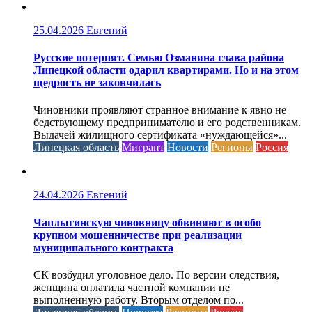
25.04.2026
Евгений
Русские потерпят. Семью Озманяна глава района
Липецкой области одарил квартирами. Но и на этом
щедрость не закончилась
Чиновники проявляют странное внимание к явно не
бедствующему предпринимателю и его родственникам.
Выдачей жилищного сертификата «нуждающейся»...
Липецкая область
Мигрант
Новости
Регионы
Россия
24.04.2026
Евгений
Чаплыгинскую чиновницу обвиняют в особо
крупном мошенничестве при реализации
муниципального контракта
СК возбудил уголовное дело. По версии следствия,
женщина оплатила частной компании не
выполненную работу. Вторым отделом по...