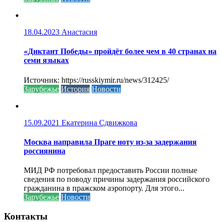
18.04.2023
Анастасия
«Диктант Победы» пройдёт более чем в 40 странах на
семи языках
Источник: https://russkiymir.ru/news/312425/
Зарубежье
История
Новости
15.09.2021
Екатерина Сдвижкова
Москва направила Праге ноту из-за задержания
россиянина
МИД РФ потребовал предоставить России полные
сведения по поводу причины задержания российского
гражданина в пражском аэропорту. Для этого...
Зарубежье
Новости
Контакты