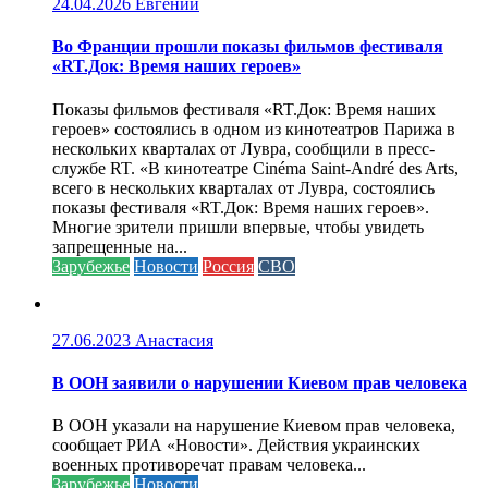
24.04.2026
Евгений
Во Франции прошли показы фильмов фестиваля
«RT.Док: Время наших героев»
Показы фильмов фестиваля «RT.Док: Время наших
героев» состоялись в одном из кинотеатров Парижа в
нескольких кварталах от Лувра, сообщили в пресс-
службе RT. «В кинотеатре Cinéma Saint-André des Arts,
всего в нескольких кварталах от Лувра, состоялись
показы фестиваля «RT.Док: Время наших героев».
Многие зрители пришли впервые, чтобы увидеть
запрещенные на...
Зарубежье
Новости
Россия
СВО
27.06.2023
Анастасия
В ООН заявили о нарушении Киевом прав человека
В ООН указали на нарушение Киевом прав человека,
сообщает РИА «Новости». Действия украинских
военных противоречат правам человека...
Зарубежье
Новости