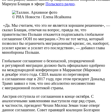
Мариуш Блащак в эфире
Польского радио
.
© РИА Новости / Елена Исайкина
«Да. Мы считаем, что это не является хорошим решением», —
сказал Блащак, отвечая на вопрос, правда ли, что
правительство Польши откажется подписывать глобальное
соглашение ООН по миграции.»Это не тот метод, который
позволил бы ограничить миграционный кризис, он, наоборот,
усилит кризис и усилит его последствия», — добавил глава
минобороны Польши.
Глобальное соглашение о безопасной, упорядоченной
и регулярной миграции должно быть официально одобрено
на международной конференции в Марракеше (Марокко)
в декабре этого года. США вышли из переговоров
о соглашении еще в 2017 году, при этом президент Дональд
Трамп заявил о том, что оно абсолютно несовместимо
с миграционной политикой страны.
Австрия отступила от соглашения в конце октября. С
аналогичными заявлениями выступили еще ряд стран,
в частности, президент Чехии Милош Земан тоже отверг
данное соглашение. Совет правящей коалиции Болгарии