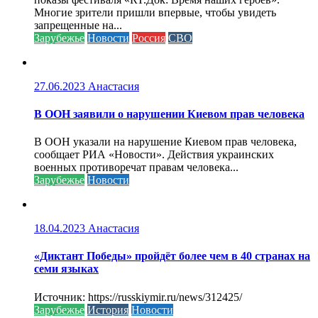
Многие зрители пришли впервые, чтобы увидеть
запрещенные на...
Зарубежье
Новости
Россия
СВО
27.06.2023
Анастасия
В ООН заявили о нарушении Киевом прав человека
В ООН указали на нарушение Киевом прав человека,
сообщает РИА «Новости». Действия украинских
военных противоречат правам человека...
Зарубежье
Новости
18.04.2023
Анастасия
«Диктант Победы» пройдёт более чем в 40 странах на
семи языках
Источник: https://russkiymir.ru/news/312425/
Зарубежье
История
Новости