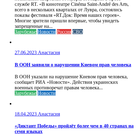
службе RT. «В кинотеатре Cinéma Saint-André des Arts,
всего в нескольких кварталах от Лувра, состоялись
показы фестиваля «RT.Док: Время наших героев».
Многие зрители пришли впервые, чтобы увидеть
запрещенные на...
Зарубежье
Новости
Россия
СВО
27.06.2023
Анастасия
В ООН заявили о нарушении Киевом прав человека
В ООН указали на нарушение Киевом прав человека,
сообщает РИА «Новости». Действия украинских
военных противоречат правам человека...
Зарубежье
Новости
18.04.2023
Анастасия
«Диктант Победы» пройдёт более чем в 40 странах на
семи языках