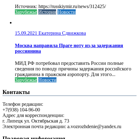
Источник: https://russkiymir.ru/news/312425/
Зарубежье
История
Новости
15.09.2021
Екатерина Сдвижкова
Москва направила Праге ноту из-за задержания
россиянина
МИД РФ потребовал предоставить России полные
сведения по поводу причины задержания российского
гражданина в пражском аэропорту. Для этого...
Зарубежье
Новости
Контакты
Телефон редакции:
+7(938) 104-96-00
Адрес для корреспонденции:
г. Липецк ул. Октябрьская д. 73
Электронная почта редакции: a.vozrozhdenie@yandex.ru
Правовая информация