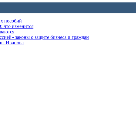
их пособий
: что изменится
ываются
ией» законы о защите бизнеса и граждан
оны Иванова