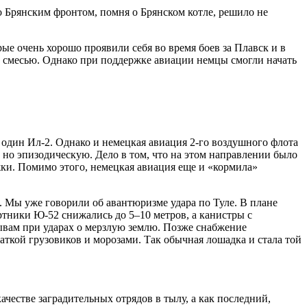
 Брянским фронтом, помня о Брянском котле, решило не
ые очень хорошо проявили себя во время боев за Плавск и в
й смесью. Однако при поддержке авиации немцы смогли начать
 один Ил-2. Однако и немецкая авиация 2-го воздушного флота
, но эпизодическую. Дело в том, что на этом направлении было
жки. Помимо этого, немецкая авиация еще и «кормила»
. Мы уже говорили об авантюризме удара по Туле. В плане
ртники Ю-52 снижались до 5–10 метров, а канистры с
рывам при ударах о мерзлую землю. Позже снабжение
ваткой грузовиков и морозами. Так обычная лошадка и стала той
естве заградительных отрядов в тылу, а как последний,