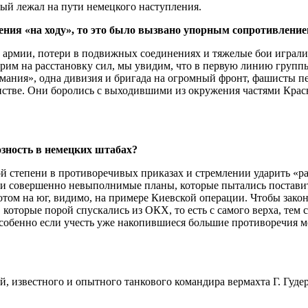
й лежал на пути немецкого наступления.
ения «на ходу», то это было вызвано упорным сопротивлени
 армии, потери в подвижных соединениях и тяжелые бои играли 
трим на расстановку сил, мы увидим, что в первую линию груп
мания», одна дивизия и бригада на огромный фронт, фашисты пе
нстве. Они боролись с выходившими из окружения частями Кра
возность в немецких штабах?
рой степени в противоречивых приказах и стремлении ударить «
 совершенно невыполнимые планы, которые пытались поставить
ом на юг, видимо, на примере Киевской операции. Чтобы законч
 которые порой спускались из ОКХ, то есть с самого верха, те
собенно если учесть уже накопившиеся большие противоречия м
, известного и опытного танкового командира вермахта Г. Гудер