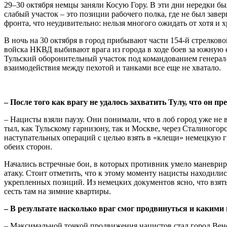
29–30 октября немцы заняли Косую Гору. В эти дни нередки 
слабый участок – это позиции рабочего полка, где не был зав
фронта, что неудивительно: нельзя многого ожидать от хотя и
В ночь на 30 октября в город прибывают части 154-й стрелково
войска НКВД выбивают врага из города в ходе боев за южную е
Тульский оборонительный участок под командованием генерал-м
взаимодействия между пехотой и танками все еще не хватало.
– После того как врагу не удалось захватить Тулу, что он 
– Нацисты взяли паузу. Они понимали, что в лоб город уже не
тыл, как Тульскому гарнизону, так и Москве, через Сталиного
наступательных операций с целью взять в «клещи» немецкую г
обеих сторон.
Начались встречные бои, в которых противник умело маневрир
атаку. Стоит отметить, что к этому моменту нацисты находили
укрепленных позиций. Из немецких документов ясно, что взять
сесть там на зимние квартиры.
– В результате насколько враг смог продвинуться и какими
– Максимальной точкой продвижения нацистов стал город Венё