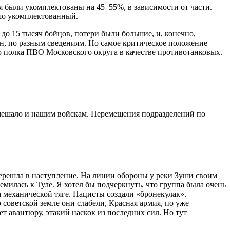
 были укомплектованы на 45–55%, в зависимости от части.
ошо укомплектованный.
 до 15 тысяч бойцов, потери были большие, и, конечно,
н, по разным сведениям. Но самое критическое положение
го полка ПВО Московского округа в качестве противотанковых.
е мешало и нашим войскам. Перемещения подразделений по
 перешла в наступление. На линии обороны у реки Зуши своим
илась к Туле. Я хотел бы подчеркнуть, что группа была очень
 механической тяге. Нацисты создали «бронекулак».
оветской земле они слабели, Красная армия, по уже
т авантюру, этакий наскок из последних сил. Но тут