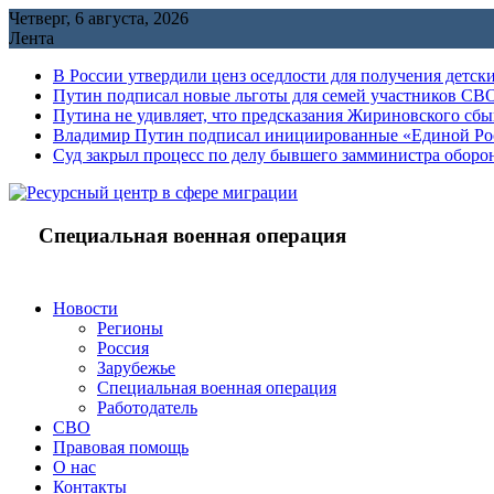
Перейти
Четверг, 6 августа, 2026
к
Лента
содержимому
В России утвердили ценз оседлости для получения детск
Путин подписал новые льготы для семей участников СВО
Путина не удивляет, что предсказания Жириновского сб
Владимир Путин подписал инициированные «Единой Росс
Cуд закрыл процесс по делу бывшего замминистра обор
Специальная военная операция
Новости
Регионы
Россия
Зарубежье
Специальная военная операция
Работодатель
СВО
Правовая помощь
О нас
Контакты