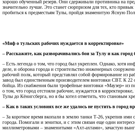
хорошо обученный резерв. Они сдерживали противника на пред
значительно лучше. Это станет сюрпризом для тех, кто привык
пробиться к предместьям Тулы, пройдя знаменитую Ясную Пол
«Миф о тульских рабочих нуждается в корректировке»
– Расскажите, как разворачивались бои за Тулу и как город
– Есть легенда о том, что город был укреплен. Однако, хотя и
деле, и оборона города и строительство инженерных сооружени
рабочий полк, который представлял собой формирование из раб
завод был единственным производителем винтовки СВТ. К 22 о
бойца. Из снабжения были трофейные винтовки «Маузер» из по
о том, что город отстояли рабочие, нуждается в корректировке
Тулы до Кёнигсберга, но я бы хотел отметить, что становым х
– Как в таких условиях все же удалось не пустить в город в
– За короткое время вкопали в землю танки Т-26, укрепив ими
города. Помогали и зенитки, и с этим связан еще один интере
миллиметровыми – знаменитыми «Ахт-ахтами», зачастую выигр