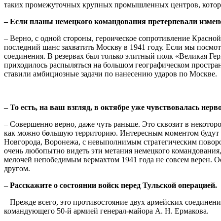
таких промежуточных крупных промышленных центров, которы
– Если планы немецкого командования претерпевали измен
– Верно, с одной стороны, героическое сопротивление Красной
последний шанс захватить Москву в 1941 году. Если мы посмо
соединения. В резервах был только элитный полк «Великая Гер
приходилось распыляться на большом географическом простра
ставили амбициозные задачи по нанесению ударов по Москве.
– То есть, на ваш взгляд, в октябре уже чувствовалась нер
– Совершенно верно, даже чуть раньше. Это сквозит в некото
как можно б
о
льшую территорию. Интересным моментом будут и
Новгорода, Воронежа, с невыполнимым стратегическим поворот
очень любопытно видеть эти метания немецкого командования,
мелочей непобедимым вермахтом 1941 года не совсем верен. О
другом.
– Расскажите о состоянии войск перед Тульской операцией.
– Прежде всего, это противостояние двух армейских соединений
командующего 50-й армией генерал-майора А. Н. Ермакова.