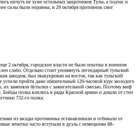
ись ничуть не хуже остальных защитников Тулы, а подчас и
нее силы были неравны, и 29 октября противник смог
а еще 2 октября, городские власти не были опытны в военном
плен слабо. Отдельно стоит упомянуть легендарный тульский
ым заводом, был эвакуирован на восток, так как тульский
е успели пройти даже обязательный 120-часовой курс молодого
о, их заменяли бутылки с зажигательной смесью. Поэтому миф
уг. Бойцы полка влились в ряды Красной армии и дошли от стен
итчики 732-го полка.
релами из засады противника останавливали и отбивали от
вые зенитки часто вступали в дуэль с немецкими 88-