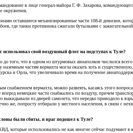
андование в лице генерал-майора Г. Ф. Захарова, командующего
ие окружения.
лонами оставшиеся механизированные части 108-й дивизии, котор
 боев, где танки противника сжигали бутылками с зажигательно
г использовал свой воздушный флот на подступах к Туле?
о до того, что в одном из штурмовых авиаполков числился всего
ку наземным частям вермахта могла оказать хоть и существенную
Курска и Орла, что увеличивало время на получение авиаподдер
м снабжением вермахта, можно развеять, касаясь этого вопроса
 вперед немецкие части снабжались по воздуху, причем транспо
то выкидывали из дверей самолета, что нередко приводило к вз
чно же, попросту отбирали у местного населения, в связи с нех
слоны были сбиты, и враг подошел к Туле?
Д, которые использовались не как многие сейчас подумают в кач