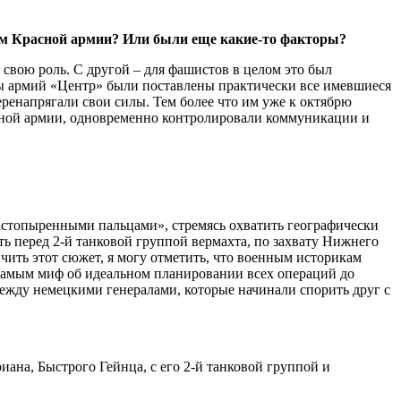
ем Красной армии? Или были еще какие-то факторы?
свою роль. С другой – для фашистов в целом это был
пы армий «Центр» были поставлены практически все имевшиеся
ренапрягали свои силы. Тем более что им уже к октябрю
сной армии, одновременно контролировали коммуникации и
растопыренными пальцами», стремясь охватить географически
 перед 2-й танковой группой вермахта, по захвату Нижнего
ить этот сюжет, я могу отметить, что военным историкам
м самым миф об идеальном планировании всех операций до
ежду немецкими генералами, которые начинали спорить друг с
иана, Быстрого Гейнца, с его 2-й танковой группой и