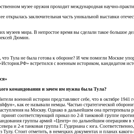
ственном музее оружия проходит международная научно-практич
ее открылась заключительная часть уникальной выставки отечес
 музеев мира. В непростое время вы сделали такое большое де
лексей Дюмин.
 что Тула не была готова к обороне? И чем помогли Москве упор
а «История.РФ» встретился с военным историком, кандидатом ис
ся»
цкого командования и зачем им нужна была Тула?
бители военной истории представляют себе, что в октябре 1941 
айфун», как ее называли немцы. Частью стратегической оборонит
ступления на Москву. Однако в дальнейшем она претерпевала ря
л принят соответствующий приказ по 2-й танковой группе против
мандования группы армий «Центр» по дальнейшим операциям в х
севера и 2-я танковая группа Г. Гудериана с юга. Соответственн
з Тулу. Стоит отметить, в немецких документах и планах какого-