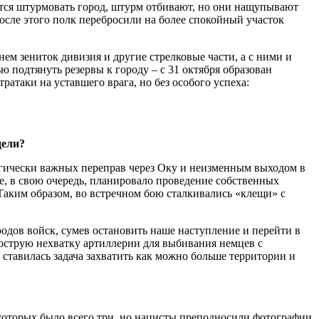
ются штурмовать город, штурм отбивают, но они нащупывают
После этого полк перебросили на более спокойный участок
ем зениток дивизия и другие стрелковые части, а с ними и
 подтянуть резервы к городу – с 31 октября образован
атаки на уставшего врага, но без особого успеха:
дели?
тегически важных переправ через Оку и неизменным выходом в
е, в свою очередь, планировало проведение собственных
аким образом, во встречном бою сталкивались «клещи» с
одов войск, сумев остановить наше наступление и перейти в
 острую нехватку артиллерии для выбивания немцев с
 ставилась задача захватить как можно больше территории и
которых было всего три, но нацисты преподносили фотографии