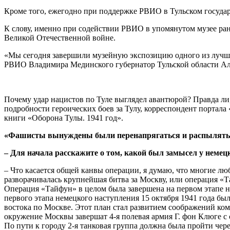
Кроме того, ежегодно при поддержке РВИО в Тульском государ
К слову, именно при содействии РВИО в упомянутом музее ран
Великой Отечественной войне.
«Мы сегодня завершили музейную экспозицию одного из лучших
РВИО Владимира Мединского губернатор Тульской области А
Почему удар нацистов по Туле выглядел авантюрой? Правда ли,
подробности героических боев за Тулу, корреспондент портал
книги «Оборона Тулы. 1941 год».
«Фашисты вынуждены были перенапрягаться и распылять
– Для начала расскажите о том, какой был замысел у неме
– Что касается общей канвы операции, я думаю, что многие лю
разворачивалась крупнейшая битва за Москву, или операция «Т
Операция «Тайфун» в целом была завершена на первом этапе на
первого этапа немецкого наступления 15 октября 1941 года бы
востока по Москве. Этот план стал развитием соображений ко
окружение Москвы завершат 4-я полевая армия Г. фон Клюге с 
По пути к городу 2-я танковая группа должна была пройти чере