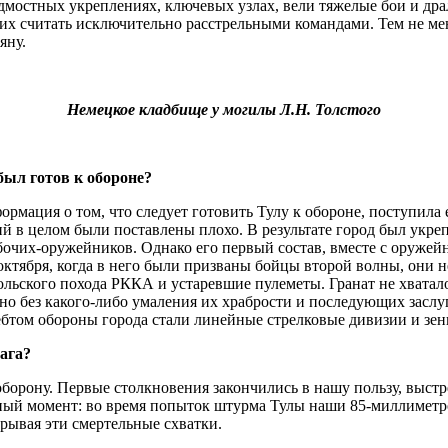
мостных укреплениях, ключевых узлах, вели тяжелые бои и драл
 их считать исключительно расстрельными командами. Тем не ме
яну.
Немецкое кладбище у могилы Л.Н. Толстого
 был готов к обороне?
нформация о том, что следует готовить Тулу к обороне, поступил
й в целом были поставлены плохо. В результате город был укре
очих-оружейников. Однако его первый состав, вместе с оружейн
ктября, когда в него были призваны бойцы второй волны, они н
льского похода РККА и устаревшие пулеметы. Гранат не хватал
, но без какого-либо умаления их храбрости и последующих засл
ребтом обороны города стали линейные стрелковые дивизии и зен
рага?
 оборону. Первые столкновения закончились в нашу пользу, выст
сный момент: во время попыток штурма Тулы наши 85-миллиметро
ывая эти смертельные схватки.