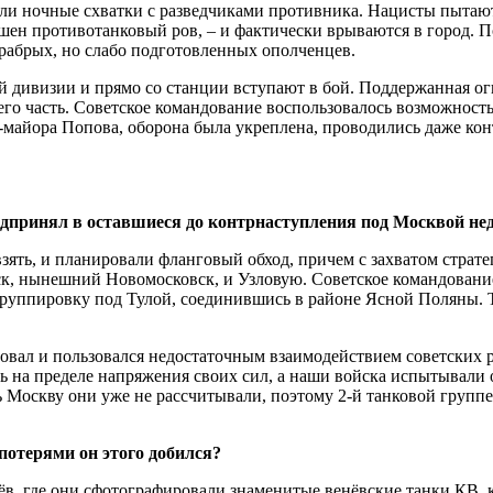
были ночные схватки с разведчиками противника. Нацисты пыта
ершен противотанковый ров, – и фактически врываются в город. 
 храбрых, но слабо подготовленных ополченцев.
й дивизии и прямо со станции вступают в бой. Поддержанная огн
го часть. Советское командование воспользовалось возможностью
айора Попова, оборона была укреплена, проводились даже контр
предпринял в оставшиеся до контрнаступления под Москвой не
 взять, и планировали фланговый обход, причем с захватом стра
рск, нынешний Новомосковск, и Узловую. Советское командовани
руппировку под Тулой, соединившись в районе Ясной Поляны. Т
овал и пользовался недостаточным взаимодействием советских р
сь на пределе напряжения своих сил, а наши войска испытывали
 Москву они уже не рассчитывали, поэтому 2-й танковой группе
 потерями он этого добился?
в, где они сфотографировали знаменитые венёвские танки КВ, 