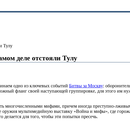
и Тулу
амом деле отстояли Тулу
оминаем одно из ключевых событий
Битвы за Москву
: оборонител
жный фланг своей наступающей группировке, для этого им нужн
ать многочисленными мифами, причем иногда преступно-лживы
е оружия мультимедийную выставку «Война и мифы», где горожа
 делается для того, чтобы эти попытки пресечь.