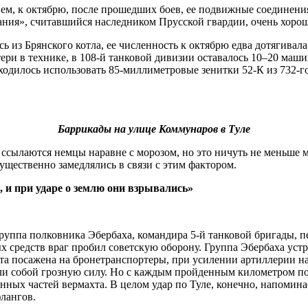
ем, к октябрю, после прошедших боев, ее подвижные соединения
мания», считавшийся наследником Прусской гвардии, очень хор
 из Брянского котла, ее численность к октябрю едва дотягивала
ри в технике, в 108-й танковой дивизии оставалось 10–20 маши
иходилось использовать 85-миллиметровые зенитки 52-К из 732-
Баррикады на улице Коммунаров в Туле
го ссылаются немцы наравне с морозом, но это ничуть не меньш
ущественно замедлялись в связи с этим фактором.
 и при ударе о землю они взрывались»
 группа полковника Эбербаха, командира 5-й танковой бригады,
редств враг пробил советскую оборону. Группа Эбербаха устрем
та посажена на бронетранспортеры, при усилении артиллерии на
 собой грозную силу. Но с каждым пройденным километром по с
ых частей вермахта. В целом удар по Туле, конечно, напоминае
лангов.