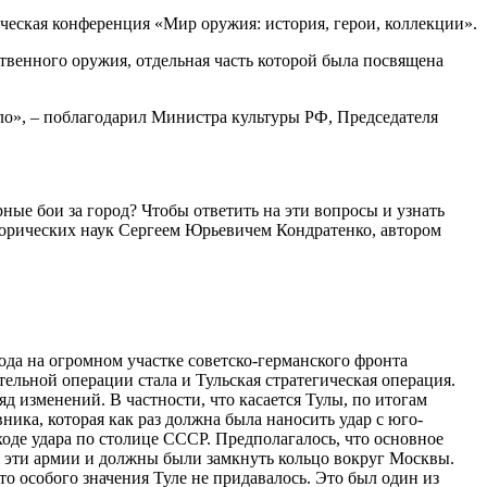
еская конференция «Мир оружия: история, герои, коллекции».
твенного оружия, отдельная часть которой была посвящена
ло», – поблагодарил Министра культуры РФ, Председателя
ные бои за город? Чтобы ответить на эти вопросы и узнать
торических наук Сергеем Юрьевичем Кондратенко, автором
года на огромном участке советско-германского фронта
ельной операции стала и Тульская стратегическая операция.
д изменений. В частности, что касается Тулы, по итогам
ника, которая как раз должна была наносить удар с юго-
оде удара по столице СССР. Предполагалось, что основное
о, эти армии и должны были замкнуть кольцо вокруг Москвы.
то особого значения Туле не придавалось. Это был один из