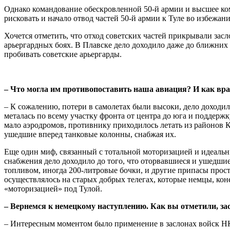
Однако командование обескровленной 50-й армии и высшее ком
рисковать и начало отвод частей 50-й армии к Туле во избежан
Хочется отметить, что отход советских частей прикрывали зас
арьергардных боях. В Плавске дело доходило даже до ближних
пробивать советские арьергарды.
– Что могла им противопоставить наша авиация? И как вра
– К сожалению, потери в самолетах были высоки, дело доходил
металась по всему участку фронта от центра до юга и поддерж
мало аэродромов, противнику приходилось летать из районов 
ушедшие вперед танковые колонны, снабжая их.
Еще один миф, связанный с тотальной моторизацией и идеальны
снабжения дело доходило до того, что оторвавшиеся и ушедшие
топливом, иногда 200-литровые бочки, и другие припасы прос
осуществлялось на старых добрых телегах, которые немцы, коне
«моторизацией» под Тулой.
– Вернемся к немецкому наступлению. Как вы отметили, за
– Интересным моментом было применение в заслонах войск НКВ