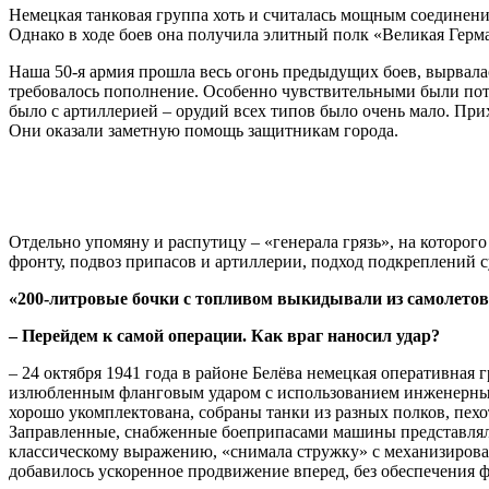
Немецкая танковая группа хоть и считалась мощным соединени
Однако в ходе боев она получила элитный полк «Великая Гер
Наша 50-я армия прошла весь огонь предыдущих боев, вырвалась
требовалось пополнение. Особенно чувствительными были поте
было с артиллерией – орудий всех типов было очень мало. Пр
Они оказали заметную помощь защитникам города.
Отдельно упомяну и распутицу – «генерала грязь», на которо
фронту, подвоз припасов и артиллерии, подход подкреплений с
«200-литровые бочки с топливом выкидывали из самолетов,
– Перейдем к самой операции. Как враг наносил удар?
– 24 октября 1941 года в районе Белёва немецкая оперативная
излюбленным фланговым ударом с использованием инженерных с
хорошо укомплектована, собраны танки из разных полков, пехо
Заправленные, снабженные боеприпасами машины представляли
классическому выражению, «снимала стружку» с механизированн
добавилось ускоренное продвижение вперед, без обеспечения ф