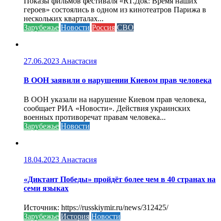
Показы фильмов фестиваля «RT.Док: Время наших
героев» состоялись в одном из кинотеатров Парижа в
нескольких кварталах...
Зарубежье
Новости
Россия
СВО
27.06.2023
Анастасия
В ООН заявили о нарушении Киевом прав человека
В ООН указали на нарушение Киевом прав человека,
сообщает РИА «Новости». Действия украинских
военных противоречат правам человека...
Зарубежье
Новости
18.04.2023
Анастасия
«Диктант Победы» пройдёт более чем в 40 странах на
семи языках
Источник: https://russkiymir.ru/news/312425/
Зарубежье
История
Новости