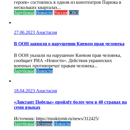
героев» состоялись в одном из кинотеатров Парижа в
нескольких кварталах...
Зарубежье
Новости
Россия
СВО
27.06.2023
Анастасия
В ООН заявили о нарушении Киевом прав человека
В ООН указали на нарушение Киевом прав человека,
сообщает РИА «Новости». Действия украинских
военных противоречат правам человека...
Зарубежье
Новости
18.04.2023
Анастасия
«Диктант Победы» пройдёт более чем в 40 странах на
семи языках
Источник: https://russkiymir.ru/news/312425/
Зарубежье
История
Новости