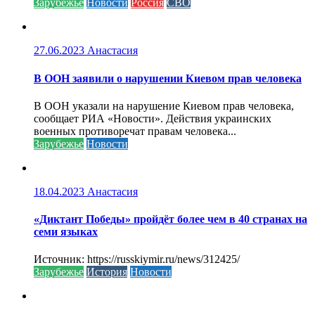
Зарубежье
Новости
Россия
СВО
27.06.2023
Анастасия
В ООН заявили о нарушении Киевом прав человека
В ООН указали на нарушение Киевом прав человека,
сообщает РИА «Новости». Действия украинских
военных противоречат правам человека...
Зарубежье
Новости
18.04.2023
Анастасия
«Диктант Победы» пройдёт более чем в 40 странах на
семи языках
Источник: https://russkiymir.ru/news/312425/
Зарубежье
История
Новости