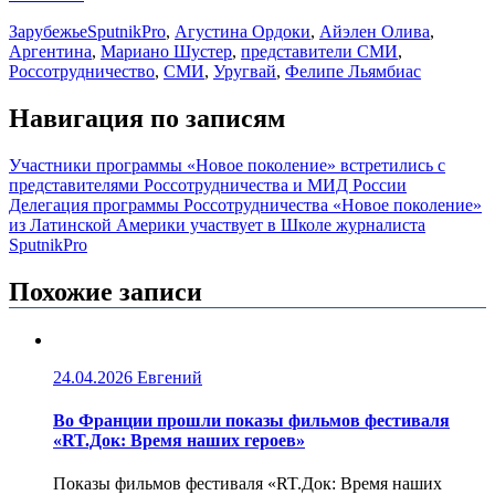
Зарубежье
SputnikPro
,
Агустина Ордоки
,
Айэлен Олива
,
Аргентина
,
Мариано Шустер
,
представители СМИ
,
Россотрудничество
,
СМИ
,
Уругвай
,
Фелипе Льямбиас
Навигация по записям
Участники программы «Новое поколение» встретились с
представителями Россотрудничества и МИД России
Делегация программы Россотрудничества «Новое поколение»
из Латинской Америки участвует в Школе журналиста
SputnikPro
Похожие записи
24.04.2026
Евгений
Во Франции прошли показы фильмов фестиваля
«RT.Док: Время наших героев»
Показы фильмов фестиваля «RT.Док: Время наших