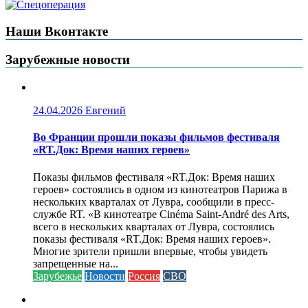
Наши Вконтакте
Зарубежные новости
24.04.2026
Евгений
Во Франции прошли показы фильмов фестиваля
«RT.Док: Время наших героев»
Показы фильмов фестиваля «RT.Док: Время наших
героев» состоялись в одном из кинотеатров Парижа в
нескольких кварталах от Лувра, сообщили в пресс-
службе RT. «В кинотеатре Cinéma Saint-André des Arts,
всего в нескольких кварталах от Лувра, состоялись
показы фестиваля «RT.Док: Время наших героев».
Многие зрители пришли впервые, чтобы увидеть
запрещенные на...
Зарубежье
Новости
Россия
СВО