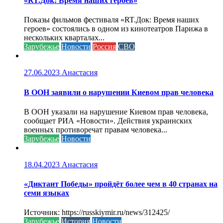
«RT.Док: Время наших героев»
Показы фильмов фестиваля «RT.Док: Время наших
героев» состоялись в одном из кинотеатров Парижа в
нескольких кварталах...
Зарубежье
Новости
Россия
СВО
27.06.2023
Анастасия
В ООН заявили о нарушении Киевом прав человека
В ООН указали на нарушение Киевом прав человека,
сообщает РИА «Новости». Действия украинских
военных противоречат правам человека...
Зарубежье
Новости
18.04.2023
Анастасия
«Диктант Победы» пройдёт более чем в 40 странах на
семи языках
Источник: https://russkiymir.ru/news/312425/
Зарубежье
История
Новости