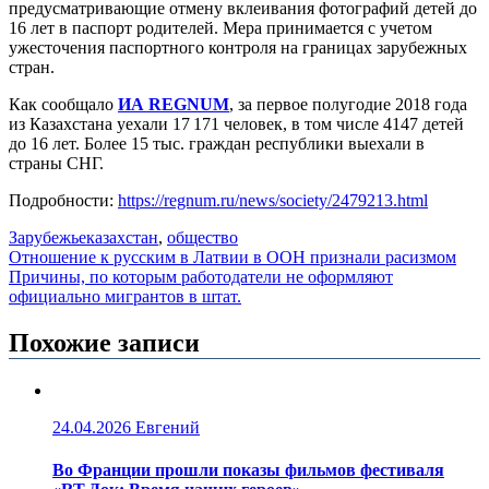
предусматривающие отмену вклеивания фотографий детей до
16 лет в паспорт родителей. Мера принимается с учетом
ужесточения паспортного контроля на границах зарубежных
стран.
Как сообщало
ИА REGNUM
, за первое полугодие 2018 года
из Казахстана уехали 17 171 человек, в том числе 4147 детей
до 16 лет. Более 15 тыс. граждан республики выехали в
страны СНГ.
Подробности:
https://regnum.ru/news/society/2479213.html
Зарубежье
казахстан
,
общество
Навигация
Отношение к русским в Латвии в ООН признали расизмом
Причины, по которым работодатели не оформляют
по
официально мигрантов в штат.
записям
Похожие записи
24.04.2026
Евгений
Во Франции прошли показы фильмов фестиваля