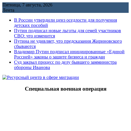
Перейти
Пятница, 7 августа, 2026
к
Лента
содержимому
В России утвердили ценз оседлости для получения
детских пособий
Путин подписал новые льготы для семей участников
СВО: что изменится
Путина не удивляет, что предсказания Жириновского
сбываются
Владимир Путин подписал инициированные «Единой
Россией» законы о защите бизнеса и граждан
Cуд закрыл процесс по делу бывшего замминистра
обороны Иванова
Специальная военная операция