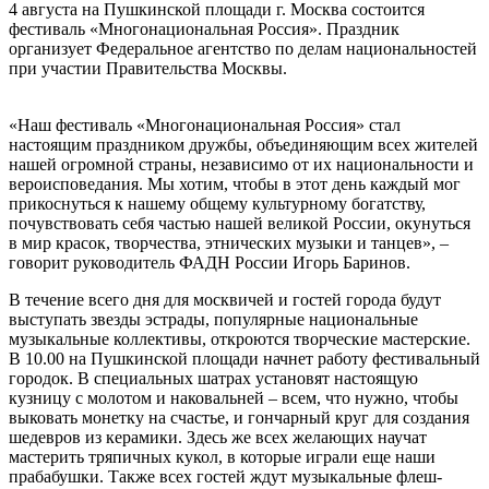
4 августа на Пушкинской площади г. Москва состоится
фестиваль «Многонациональная Россия». Праздник
организует Федеральное агентство по делам национальностей
при участии Правительства Москвы.
«Наш фестиваль «Многонациональная Россия» стал
настоящим праздником дружбы, объединяющим всех жителей
нашей огромной страны, независимо от их национальности и
вероисповедания. Мы хотим, чтобы в этот день каждый мог
прикоснуться к нашему общему культурному богатству,
почувствовать себя частью нашей великой России, окунуться
в мир красок, творчества, этнических музыки и танцев», –
говорит руководитель ФАДН России Игорь Баринов.
В течение всего дня для москвичей и гостей города будут
выступать звезды эстрады, популярные национальные
музыкальные коллективы, откроются творческие мастерские.
В 10.00 на Пушкинской площади начнет работу фестивальный
городок. В специальных шатрах установят настоящую
кузницу с молотом и наковальней – всем, что нужно, чтобы
выковать монетку на счастье, и гончарный круг для создания
шедевров из керамики. Здесь же всех желающих научат
мастерить тряпичных кукол, в которые играли еще наши
прабабушки. Также всех гостей ждут музыкальные флеш-