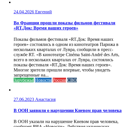
24.04.2026
Евгений
Во Франции прошли показы фильмов фестиваля
«RT.Док: Время наших героев»
Показы фильмов фестиваля «RT.Док: Время наших
героев» состоялись в одном из кинотеатров Парижа в
нескольких кварталах от Лувра, сообщили в пресс-
службе RT. «В кинотеатре Cinéma Saint-André des Arts,
всего в нескольких кварталах от Лувра, состоялись
показы фестиваля «RT.Док: Время наших героев».
Многие зрители пришли впервые, чтобы увидеть
запрещенные на...
Зарубежье
Новости
Россия
СВО
27.06.2023
Анастасия
В ООН заявили о нарушении Киевом прав человека
В ООН указали на нарушение Киевом прав человека,
сообщает РИА «Новости». Действия украинских