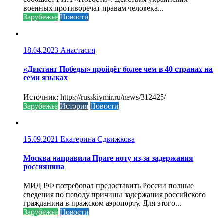
военных противоречат правам человека...
Зарубежье
Новости
18.04.2023
Анастасия
«Диктант Победы» пройдёт более чем в 40 странах на
семи языках
Источник: https://russkiymir.ru/news/312425/
Зарубежье
История
Новости
15.09.2021
Екатерина Сдвижкова
Москва направила Праге ноту из-за задержания
россиянина
МИД РФ потребовал предоставить России полные
сведения по поводу причины задержания российского
гражданина в пражском аэропорту. Для этого...
Зарубежье
Новости