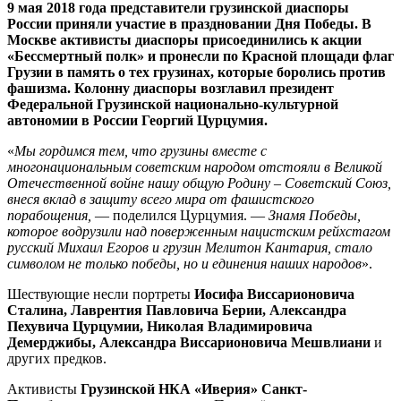
9 мая 2018 года представители грузинской диаспоры
России приняли участие в праздновании Дня Победы. В
Москве активисты диаспоры присоединились к акции
«Бессмертный полк» и пронесли по Красной площади флаг
Грузии в память о тех грузинах, которые боролись против
фашизма. Колонну диаспоры возглавил президент
Федеральной Грузинской национально-культурной
автономии в России Георгий Цурцумия.
«
Мы гордимся тем, что грузины вместе с
многонациональным советским народом отстояли в Великой
Отечественной войне нашу общую Родину – Советский Союз,
внеся вклад в защиту всего мира от фашистского
порабощения,
— поделился Цурцумия. —
Знамя Победы,
которое водрузили над поверженным нацистским рейхстагом
русский Михаил Егоров и грузин Мелитон Кантария, стало
символом не только победы, но и единения наших народов
».
Шествующие несли портреты
Иосифа Виссарионовича
Сталина, Лаврентия Павловича Берии, Александра
Пехувича Цурцумии, Николая Владимировича
Демерджибы, Александра Виссарионовича Мешвлиани
и
других предков.
Активисты
Грузинской НКА «Иверия» Санкт-