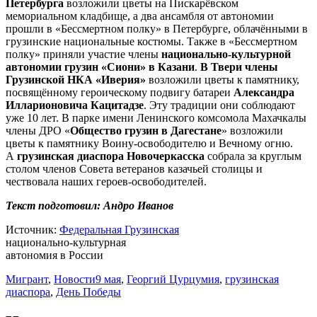
Петербурга
возложили цветы на Пискарёвском
мемориальном кладбище, а два ансамбля от автономии
прошли в «Бессмертном полку» в Петербурге, облачёнными в
грузинские национальные костюмы. Также в «Бессмертном
полку» приняли участие члены
национально-культурной
автономии грузин «Сиони» в Казани
.
В Твери члены
Грузинской НКА «Иверия»
возложили цветы к памятнику,
посвящённому героическому подвигу батареи
Александра
Илларионовича Кацитадзе
. Эту традиции они соблюдают
уже 10 лет. В парке имени Ленинского комсомола Махачкалы
члены ДРО «
Общество грузин в Дагестане
» возложили
цветы к памятнику Воину-освободителю и Вечному огню.
А
грузинская диаспора Новочеркасска
собрала за круглым
столом членов Совета ветеранов казачьей столицы и
чествовала наших героев-освободителей.
Текст подготовил: Андро Иванов
Источник:
Федеральная Грузинская
национально-культурная
автономия в России
Мигрант
,
Новости
9 мая
,
Георгий Цурцумия
,
грузинская
диаспора
,
День Победы