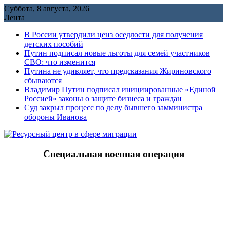
Перейти
Суббота, 8 августа, 2026
к
Лента
содержимому
В России утвердили ценз оседлости для получения
детских пособий
Путин подписал новые льготы для семей участников
СВО: что изменится
Путина не удивляет, что предсказания Жириновского
сбываются
Владимир Путин подписал инициированные «Единой
Россией» законы о защите бизнеса и граждан
Cуд закрыл процесс по делу бывшего замминистра
обороны Иванова
Специальная военная операция