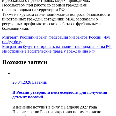
и рассказала о превентивных мерах, проводимых
Посольством при работе со своими гражданами,
проживающими на территории РФ.
Также на круглом столе поднимались вопросы безопасности
иностранных граждан, сотрудники МВД рассказали о
регулярных профилактических работах с футбольными
болельщиками.
Мигрант
,
Россия
мигрант
,
Федерация мигрантов России
,
ЧМ
по футболу
Навигация
Мигрантов будут тестировать на знание законодательства РФ
Иностранные водительские права у гражданина РФ
по
записям
Похожие записи
26.04.2026
Евгений
В России утвердили ценз оседлости для получения
детских пособий
Изменение вступит в силу с 1 апреля 2027 года
Правительство России закрепило норму, согласно