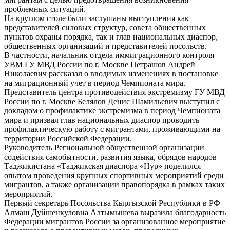
проблемных ситуаций.
На круглом столе были заслушаны выступления как
представителей силовых структур, совета общественных
пунктов охраны порядка, так и глав национальных диаспор,
общественных организаций и представителей посольств.
В частности, начальник отдела иммиграционного контроля
УВМ ГУ МВД России по г. Москве Петрашов Андрей
Николаевич рассказал о вводимых изменениях в постановке
на миграционный учет в период Чемпионата мира.
Представитель центра противодействия экстремизму ГУ МВД
России по г. Москве Белялов Денис Шамильевич выступил с
докладом о профилактике экстремизма в период Чемпионата
мира и призвал глав национальных диаспор проводить
профилактическую работу с мигрантами, проживающими на
территории Российской Федерации.
Руководитель Региональной общественной организации
содействия самобытности, развития языка, обрядов народов
Таджикистана «Таджикская диаспора «Нур» поделился
опытом проведения крупных спортивных мероприятий среди
мигрантов, а также организации правопорядка в рамках таких
мероприятий.
Первый секретарь Посольства Кыргызской Республики в РФ
Алмаш Дуйшенкуловна Алтымышева выразила благодарность
Федерации мигрантов России за организованное мероприятие