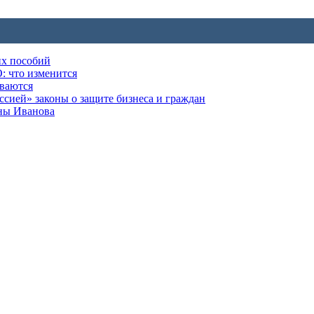
их пособий
: что изменится
ываются
ией» законы о защите бизнеса и граждан
оны Иванова