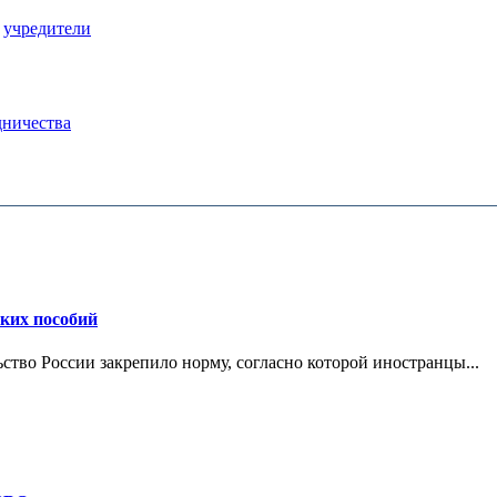
,
учредители
дничества
ских пособий
ьство России закрепило норму, согласно которой иностранцы...