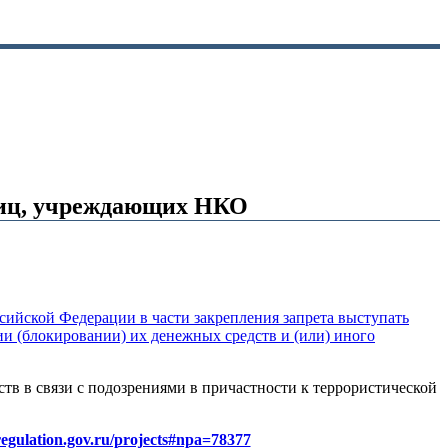
лиц, учреждающих НКО
сийской Федерации в части закрепления запрета выступать
и (блокировании) их денежных средств и (или) иного
тв в связи с подозрениями в причастности к террористической
/regulation.gov.ru/projects#npa=78377