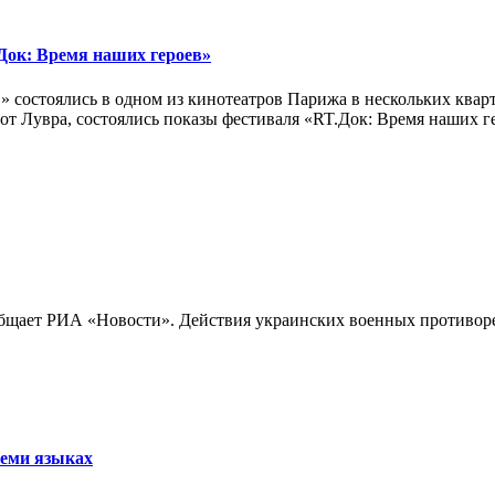
ок: Время наших героев»
 состоялись в одном из кинотеатров Парижа в нескольких кварт
лах от Лувра, состоялись показы фестиваля «RT.Док: Время наших
бщает РИА «Новости». Действия украинских военных противореч
семи языках