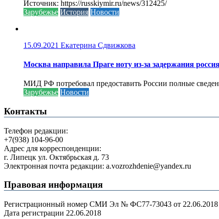
Источник: https://russkiymir.ru/news/312425/
Зарубежье
История
Новости
15.09.2021
Екатерина Сдвижкова
Москва направила Праге ноту из-за задержания росси
МИД РФ потребовал предоставить России полные сведени
Зарубежье
Новости
Контакты
Телефон редакции:
+7(938) 104-96-00
Адрес для корреспонденции:
г. Липецк ул. Октябрьская д. 73
Электронная почта редакции: a.vozrozhdenie@yandex.ru
Правовая информация
Регистрационный номер СМИ Эл № ФС77-73043 от 22.06.2018 г
Дата регистрации 22.06.2018