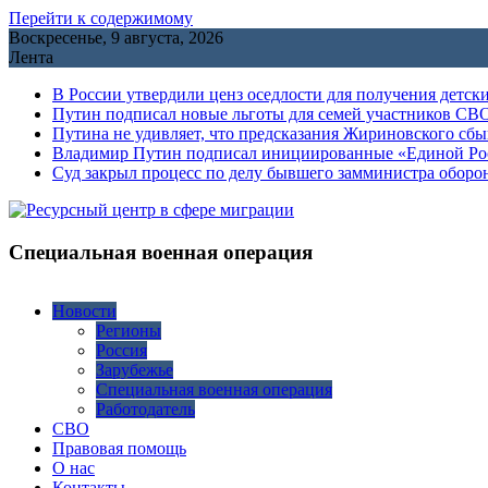
Перейти к содержимому
Воскресенье, 9 августа, 2026
Лента
В России утвердили ценз оседлости для получения детск
Путин подписал новые льготы для семей участников СВО
Путина не удивляет, что предсказания Жириновского сб
Владимир Путин подписал инициированные «Единой Росс
Cуд закрыл процесс по делу бывшего замминистра обор
Специальная военная операция
Новости
Регионы
Россия
Зарубежье
Специальная военная операция
Работодатель
СВО
Правовая помощь
О нас
Контакты