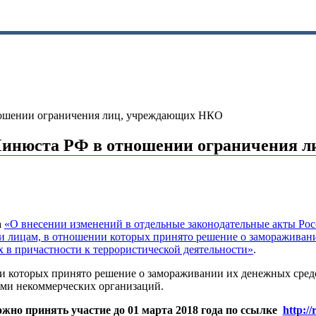
ношении ограничения лиц, учреждающих НКО
Минюста РФ в отношении ограничения 
а
«О внесении изменений в отдельные законодательные акты Рос
и лицам, в отношении которых принято решение о замораживани
х в причастности к террористической деятельности»
.
ии которых принято решение о замораживании их денежных средс
ами некоммерческих организаций.
ожно принять участие до 01 марта 2018 года по ссылке
http:/