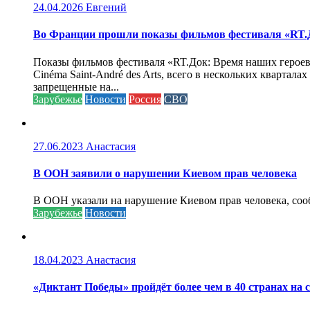
24.04.2026
Евгений
Во Франции прошли показы фильмов фестиваля «RT.Д
Показы фильмов фестиваля «RT.Док: Время наших героев»
Cinéma Saint-André des Arts, всего в нескольких кварта
запрещенные на...
Зарубежье
Новости
Россия
СВО
27.06.2023
Анастасия
В ООН заявили о нарушении Киевом прав человека
В ООН указали на нарушение Киевом прав человека, соо
Зарубежье
Новости
18.04.2023
Анастасия
«Диктант Победы» пройдёт более чем в 40 странах на 