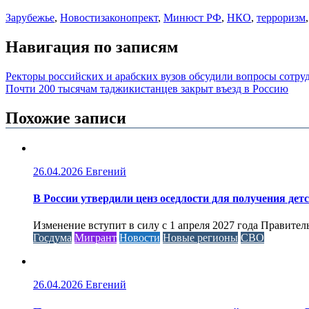
Зарубежье
,
Новости
законопрект
,
Минюст РФ
,
НКО
,
терроризм
Навигация по записям
Ректоры российских и арабских вузов обсудили вопросы сотру
Почти 200 тысячам таджикистанцев закрыт въезд в Россию
Похожие записи
26.04.2026
Евгений
В России утвердили ценз оседлости для получения дет
Изменение вступит в силу с 1 апреля 2027 года Правител
Госдума
Мигрант
Новости
Новые регионы
СВО
26.04.2026
Евгений