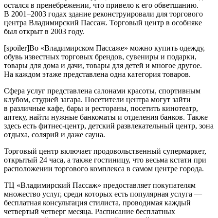
остался в пренебрежении, что привело к его обветшанию.
В 2001–2003 годах здание реконструировали для торгового
центра Владимирский Пассаж. Торговый центр в особняке
был открыт в 2003 году.
[spoiler]Во «Владимирском Пассаже» можно купить одежду,
обувь известных торговых брендов, сувениры и подарки,
товары для дома и дачи, товары для детей и многое другое.
На каждом этаже представлена одна категория товаров.
Сфера услуг представлена салонами красоты, спортивным
клубом, студией загара. Посетители центра могут зайти
в различные кафе, бары и рестораны, посетить кинотеатр,
аптеку, найти нужные банкоматы и отделения банков. Также
здесь есть фитнес-центр, детский развлекательный центр, зона
отдыха, солярий и даже сауна.
Торговый центр включает продовольственный супермаркет,
открытый 24 часа, а также гостиницу, что весьма кстати при
расположении торгового комплекса в самом центре города.
ТЦ «Владимирский Пассаж» предоставляет покупателям
множество услуг, среди которых есть популярная услуга —
бесплатная консультация стилиста, проводимая каждый
четвертый четверг месяца. Расписание бесплатных