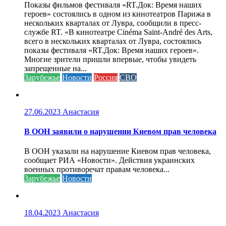
Показы фильмов фестиваля «RT.Док: Время наших
героев» состоялись в одном из кинотеатров Парижа в
нескольких кварталах от Лувра, сообщили в пресс-
службе RT. «В кинотеатре Cinéma Saint-André des Arts,
всего в нескольких кварталах от Лувра, состоялись
показы фестиваля «RT.Док: Время наших героев».
Многие зрители пришли впервые, чтобы увидеть
запрещенные на...
Зарубежье
Новости
Россия
СВО
27.06.2023
Анастасия
В ООН заявили о нарушении Киевом прав человека
В ООН указали на нарушение Киевом прав человека,
сообщает РИА «Новости». Действия украинских
военных противоречат правам человека...
Зарубежье
Новости
18.04.2023
Анастасия