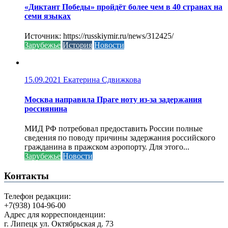
«Диктант Победы» пройдёт более чем в 40 странах на
семи языках
Источник: https://russkiymir.ru/news/312425/
Зарубежье
История
Новости
15.09.2021
Екатерина Сдвижкова
Москва направила Праге ноту из-за задержания
россиянина
МИД РФ потребовал предоставить России полные
сведения по поводу причины задержания российского
гражданина в пражском аэропорту. Для этого...
Зарубежье
Новости
Контакты
Телефон редакции:
+7(938) 104-96-00
Адрес для корреспонденции:
г. Липецк ул. Октябрьская д. 73