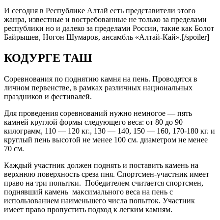
И сегодня в Республике Алтай есть представители этого
жанра, известные и востребованные не только за пределами
республики но и далеко за пределами России, такие как Болот
Байрышев, Ногон Шумаров, ансамбль «Алтай-Кай».[/spoiler]
КОДУРГЕ ТАШ
Соревнования по поднятию камня на пень. Проводятся в
личном первенстве, в рамках различных национальных
праздников и фестивалей.
Для проведения соревнований нужно немногое — пять
камней круглой формы следующего веса: от 80 до 90
килограмм, 110 — 120 кг., 130 — 140, 150 — 160, 170-180 кг. и
круглый пень высотой не менее 100 см. диаметром не менее
70 см.
Каждый участник должен поднять и поставить камень на
верхнюю поверхность среза пня. Спортсмен-участник имеет
право на три попытки. Победителем считается спортсмен,
поднявший камень максимального веса на пень с
использованием наименьшего числа попыток. Участник
имеет право пропустить подход к легким камням.