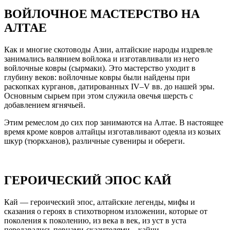
ВОЙЛОЧНОЕ МАСТЕРСТВО НА
АЛТАЕ
Как и многие скотоводы Азии, алтайские народы издревле
занимались валянием войлока и изготавливали из него
войлочные ковры (сырмаки). Это мастерство уходит в
глубину веков: войлочные ковры были найдены при
раскопках курганов, датированных IV–V вв. до нашей эры.
Основным сырьем при этом служила овечья шерсть с
добавлением ягнячьей.
Этим ремеслом до сих пор занимаются на Алтае. В настоящее
время кроме ковров алтайцы изготавливают одеяла из козьих
шкур (тюркханов), различные сувениры и обереги.
ГЕРОИЧЕСКИЙ ЭПОС КАЙ
Кай — героический эпос, алтайские легенды, мифы и
сказания о героях в стихотворном изложении, которые от
поколения к поколению, из века в век, из уст в уста
передавались певцами-сказителями – кайчи.