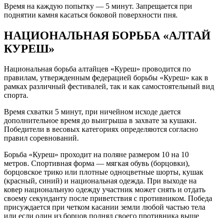
Время на каждую попытку — 5 минут. Запрещается при
поднятии камня касаться боковой поверхности пня.
НАЦИОНАЛЬНАЯ БОРЬБА «АЛТАЙ
КУРЕШ»
Национальная борьба алтайцев «Куреш» проводится по
правилам, утвержденным федерацией борьбы «Куреш» как в
рамках различный фестивалей, так и как самостоятельный вид
спорта.
Время схватки 5 минут, при ничейном исходе дается
дополнительное время до выигрыша в захвате за кушаки.
Победители в весовых категориях определяются согласно
правил соревнований.
Борьба «Куреш» проходит на поляне размером 10 на 10
метров. Спортивная форма — мягкая обувь (борцовки),
борцовское трико или плотные одноцветные шорты, кушак
(красный, синий) и национальная одежда. При выходе на
ковер национальную одежду участник может снять и отдать
своему секунданту после приветствия с противником. Победа
присуждается при четком касании земли любой частью тела
или если один из борцов поднял своего противника выше