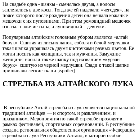
На свадьбе одна «шанкы» сменялась двумя, а волосы
заплетались в две косы. Тогда же ей надевали «чегедек», на
поясе которого после рождения детей она вешала кожаные
мешочки с их пуповинами. При этом ромовидный мешочек
означал наличие сына, а луновидный – девочки.
Популярным алтайским головным убором является «алтай
борук». Сшитая из лисьих лапок, соболя и белой мерлушки,
такая шапка украшалась двумя кисточками разных цветов. Ее
могли носить как женщины, так и мужчины. Замужние
женщины носили также шапку под названием «кураан
борук», сшитую из черной мерлушки. Сзади к такой шапке
пришивали легкие ткани.[/spoiler]
СТРЕЛЬБА ИЗ АЛТАЙСКОГО ЛУКА
В республике Алтай стрельба из лука является национальной
традицией алтайцев — и спортом, и развлечением, и
праздником. Мероприятия по такой стрельбе проходят в
рамках фестивалей, спортивных соревнований. В республике
создана региональная общественная организация «Федерация
стрельбы из лука Республики Алтай», в которой особое