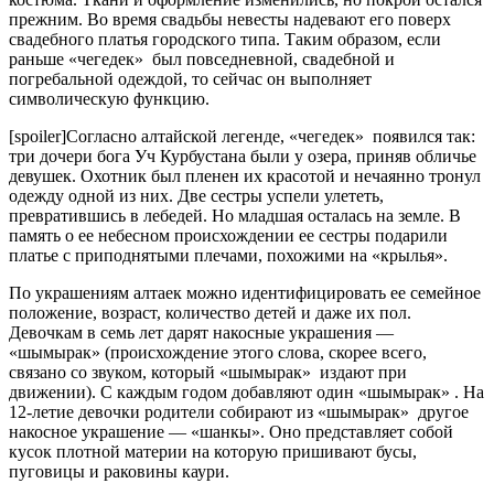
прежним. Во время свадьбы невесты надевают его поверх
свадебного платья городского типа. Таким образом, если
раньше «чегедек» был повседневной, свадебной и
погребальной одеждой, то сейчас он выполняет
символическую функцию.
[spoiler]Согласно алтайской легенде, «чегедек» появился так:
три дочери бога Уч Курбустана были у озера, приняв обличье
девушек. Охотник был пленен их красотой и нечаянно тронул
одежду одной из них. Две сестры успели улететь,
превратившись в лебедей. Но младшая осталась на земле. В
память о ее небесном происхождении ее сестры подарили
платье с приподнятыми плечами, похожими на «крылья».
По украшениям алтаек можно идентифицировать ее семейное
положение, возраст, количество детей и даже их пол.
Девочкам в семь лет дарят накосные украшения —
«шымырак» (происхождение этого слова, скорее всего,
связано со звуком, который «шымырак» издают при
движении). С каждым годом добавляют один «шымырак» . На
12-летие девочки родители собирают из «шымырак» другое
накосное украшение — «шанкы». Оно представляет собой
кусок плотной материи на которую пришивают бусы,
пуговицы и раковины каури.