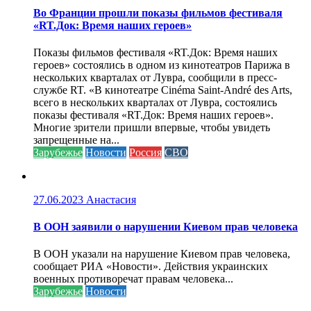
Во Франции прошли показы фильмов фестиваля
«RT.Док: Время наших героев»
Показы фильмов фестиваля «RT.Док: Время наших
героев» состоялись в одном из кинотеатров Парижа в
нескольких кварталах от Лувра, сообщили в пресс-
службе RT. «В кинотеатре Cinéma Saint-André des Arts,
всего в нескольких кварталах от Лувра, состоялись
показы фестиваля «RT.Док: Время наших героев».
Многие зрители пришли впервые, чтобы увидеть
запрещенные на...
Зарубежье
Новости
Россия
СВО
27.06.2023
Анастасия
В ООН заявили о нарушении Киевом прав человека
В ООН указали на нарушение Киевом прав человека,
сообщает РИА «Новости». Действия украинских
военных противоречат правам человека...
Зарубежье
Новости