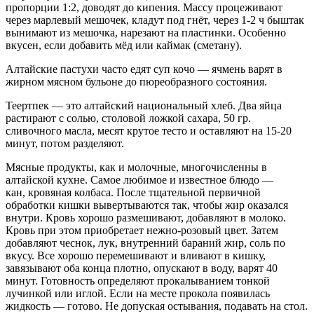
пропорции 1:2, доводят до кипения. Массу процеживают
через марлевый мешочек, кладут под гнёт, через 1-2 ч быштак
вынимают из мешочка, нарезают на пластинки. Особенно
вкусен, если добавить мёд или каймак (сметану).
Алтайские пастухи часто едят суп кочо — ячмень варят в
жирном мясном бульоне до пюреобразного состояния.
Теертпек — это алтайский национальный хлеб. Два яйца
растирают с солью, столовой ложкой сахара, 50 гр.
сливочного масла, месят крутое тесто и оставляют на 15-20
минут, потом разделяют.
Мясные продукты, как и молочные, многочисленны в
алтайской кухне. Самое любимое и известное блюдо —
кан, кровяная колбаса. После тщательной первичной
обработки кишки вывертываются так, чтобы жир оказался
внутри. Кровь хорошо размешивают, добавляют в молоко.
Кровь при этом приобретает нежно-розовый цвет. Затем
добавляют чеснок, лук, внутренний бараний жир, соль по
вкусу. Все хорошо перемешивают и вливают в кишку,
завязывают оба конца плотно, опускают в воду, варят 40
минут. Готовность определяют прокалыванием тонкой
лучинкой или иглой. Если на месте прокола появилась
жидкость — готово. Не допуская остывания, подавать на стол.