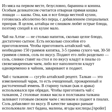
Из мяса на первом месте, безусловно, баранина и конина.
Особым деликатесом считается отварная прямая кишка
лошади — каазы. Она, как и все блюда местной кухни,
готовилась абсолютно без перца, с добавлением специальных
приправ. В целом, алтайцы не слишком любят острые блюда,
поэтому специй в их кухне мало.
Чай на Алтае — не столько напиток, сколько целое блюдо,
достаточно сытное. Есть несколько способов его
приготовления. Чтобы приготовить алтайский чай,
необходимо 150 граммов кипятка, 3-5 грамма сухого чая, 30-50
граммов сливок, соль по вкусу. Подают его либо раздельно —
соль, сливки ставят на стол и по вкусу кладут в пиалы со
свежезаваренным чаем, либо все наполнители кладут
одновременно в чайник, заваривают и подают.
Чай с талканом — сугубо алтайский рецепт. Талкан — это
измельченный чарак, то есть очищенный, прожаренный и
растолченный ячмень. В старину талкан (как и арака)
использовался при обрядах. Чтобы приготовить чай с
талканом, 2 столовые ложки масла и полстакана талкана
заливают готовым свежим чаем с молоком и подают в пиалах.
Соль добавляют по вкусу. В качестве заварки раньше
использовали лист бадана, малины, ягоды кислицы.[/spoiler]