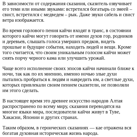
В зависимости от содержания сказания, сказитель озвучивает
его теми или иными звуками: встретился богатырь со змеей –
свист, встретился с медведем – рык. Даже звуки сабель и свист
ветра изображается.
Во время горлового пения кайчи входят в транс, в состоянии
которого кайчи могут говорить от имени духов гор, родников
и деревьев, слышать голоса умерших предков, видеть
прошлые и будущие события, находить людей и вещи. Кроме
того считается, что своим уникальным голосом кайчи может
снять порчу черного кама или улучшить урожай.
Чаще всего исполнение своих эпосов кайчи начинали ближе к
ночи, так как по их мнению, именно ночью злые духи
пытались пробраться к людям и навредить им, а светлые духи,
которых привлекали своим пением сказители, не позволяли
им этого сделать.
В настоящее время это древнее искусство народов Алтая
распространено по всему миру, сказания переводятся на
многие языки мира, последователи кайчи живут в Туве,
Хакасии, Японии и других странах.
Таким образом, в героических сказаниях — кае отражена вся
богатая духовная историческая жизнь народа.