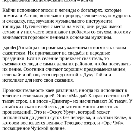
Кайчи исполняют эпосы и легенды о богатырях, которые
помогали Алтаю, воспевают природу, человеческую мудрость
и смекалку, под звучание музыкального инструмента
топшура. Путешествуя с места на место, они редко имеют
семью и у них часто возникают проблемы со слухом, поэтому
занимаются горловым пением в основном мужчины.
[spoiler]Алтайцы с огромным уважением относятся к своим
сказителям. Их приглашают на свадьбы и народные
праздники. Если в селение приезжает сказитель, то
съезжаются люди с самых дальних районов, чтобы послушать
их пение. Охотники считают хорошим предзнаменованием,
если кайчи обращается перед охотой к Духу Тайги и
исполняет для него свои сказания.
Продолжительность каев различная, иногда их исполняют в
течение нескольких дней. Эпос «Маадай Хаара» состоит из 8
тысяч строк, а в эпосе «Джангар» их насчитывают 36 тысяч. У
алтайских сказителей есть достаточно много известных
произведений. Это и «Оскус Урул», который может
исполняться до девяти суток без перерыва, и «Алтын Кель», в
котором воспевается великое Телецкое озеро, и «Эре Чуй»,
посвященное Чуйской долине.