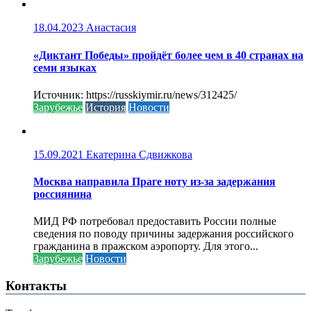
18.04.2023
Анастасия
«Диктант Победы» пройдёт более чем в 40 странах на
семи языках
Источник: https://russkiymir.ru/news/312425/
Зарубежье
История
Новости
15.09.2021
Екатерина Сдвижкова
Москва направила Праге ноту из-за задержания
россиянина
МИД РФ потребовал предоставить России полные
сведения по поводу причины задержания российского
гражданина в пражском аэропорту. Для этого...
Зарубежье
Новости
Контакты