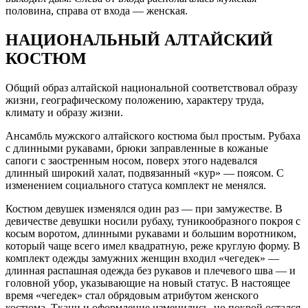
половина, справа от входа — женская.
НАЦИОНАЛЬНЫЙ АЛТАЙСКИЙ
КОСТЮМ
Общий образ алтайской национальной соответствовал образу
жизни, географическому положению, характеру труда,
климату и образу жизни.
Ансамбль мужского алтайского костюма был простым. Рубаха
с длинными рукавами, брюки заправленные в кожаные
сапоги с заостренным носом, поверх этого надевался
длинный широкий халат, подвязанный «кур» — поясом. С
изменением социального статуса комплект не менялся.
Костюм девушек изменялся один раз — при замужестве. В
девичестве девушки носили рубаху, туникообразного покроя с
косым воротом, длинными рукавами и большим воротником,
который чаще всего имел квадратную, реже круглую форму. В
комплект одежды замужних женщин входил «чегедек» —
длинная распашная одежда без рукавов и плечевого шва — и
головной убор, указывающие на новый статус. В настоящее
время «чегедек» стал обрядовым атрибутом женского
костюма. Ткани и оформление изменились, но покрой остался