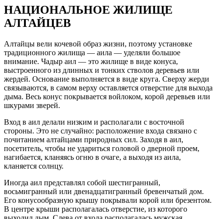
НАЦИОНАЛЬНОЕ ЖИЛИЩЕ
АЛТАЙЦЕВ
Алтайцы вели кочевой образ жизни, поэтому установке
традиционного жилища — аила — уделяли большое
внимание. Чадыр аил — это жилище в виде конуса,
выстроенного из длинных и тонких стволов деревьев или
жердей. Основание выполняется в виде круга. Сверху жерди
связываются, в самом верху оставляется отверстие для выхода
дыма. Весь конус покрывается войлоком, корой деревьев или
шкурами зверей.
Вход в аил делали низким и располагали с восточной
стороны. Это не случайно: расположение входа связано с
почитанием алтайцами природных сил. Заходя в аил,
посетитель, чтобы не удариться головой о дверной проем,
нагибается, кланяясь огню в очаге, а выходя из аила,
кланяется солнцу.
Иногда аил представлял собой шестигранный,
восьмигранный или двенадцатигранный бревенчатый дом.
Его конусообразную крышу покрывали корой или брезентом.
В центре крыши располагалась отверстие, из которого
выходил дым. Слева от входа располагалась мужская