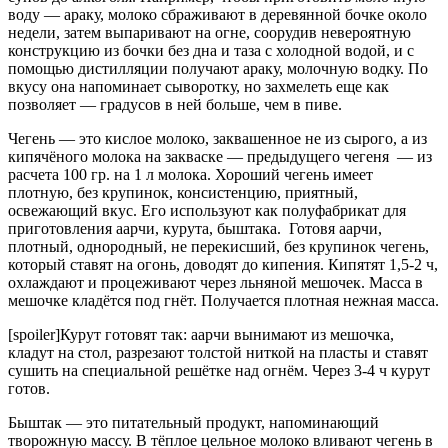
воду — араку, молоко сбраживают в деревянной бочке около
недели, затем выпаривают на огне, соорудив невероятную
конструкцию из бочки без дна и таза с холодной водой, и с
помощью дистилляции получают араку, молочную водку. По
вкусу она напоминает сыворотку, но захмелеть еще как
позволяет — градусов в ней больше, чем в пиве.
Чегень — это кислое молоко, заквашенное не из сырого, а из
кипячёного молока на закваске — предыдущего чегеня — из
расчета 100 гр. на 1 л молока. Хороший чегень имеет
плотную, без крупинок, консистенцию, приятный,
освежающий вкус. Его используют как полуфабрикат для
приготовления аарчи, курута, быштака. Готовя аарчи,
плотный, однородный, не перекисший, без крупинок чегень,
который ставят на огонь, доводят до кипения. Кипятят 1,5-2 ч,
охлаждают и процеживают через льняной мешочек. Масса в
мешочке кладётся под гнёт. Получается плотная нежная масса.
[spoiler]Курут готовят так: аарчи вынимают из мешочка,
кладут на стол, разрезают толстой ниткой на пласты и ставят
сушить на специальной решётке над огнём. Через 3-4 ч курут
готов.
Быштак — это питательный продукт, напоминающий
творожную массу. В тёплое цельное молоко вливают чегень в